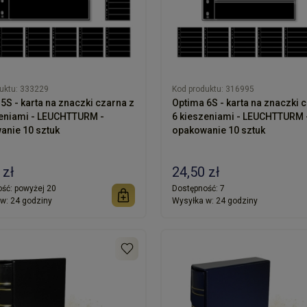
uktu:
333229
Kod produktu:
316995
5S - karta na znaczki czarna z
Optima 6S - karta na znaczki 
zeniami - LEUCHTTURM -
6 kieszeniami - LEUCHTTURM 
anie 10 sztuk
opakowanie 10 sztuk
 zł
24,50 zł
ść:
powyżej 20
Dostępność:
7
w:
24 godziny
Wysyłka w:
24 godziny