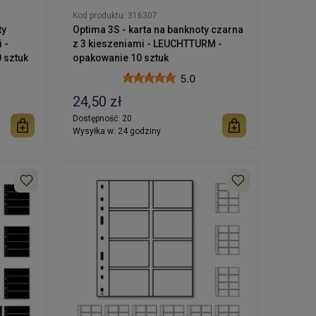
Kod produktu:
316307
ty
Optima 3S - karta na banknoty czarna
 -
z 3 kieszeniami - LEUCHTTURM -
 sztuk
opakowanie 10 sztuk
5.0
24,50 zł
Dostępność:
20
Wysyłka w:
24 godziny