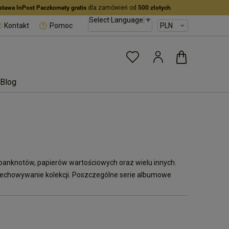
stawa InPost Paczkomaty gratis
dla zamówień od
500 złotych
.
Select Language
▼
Kontakt
Pomoc
Blog
anknotów, papierów wartościowych oraz wielu innych.
rzechowywanie kolekcji. Poszczególne serie albumowe