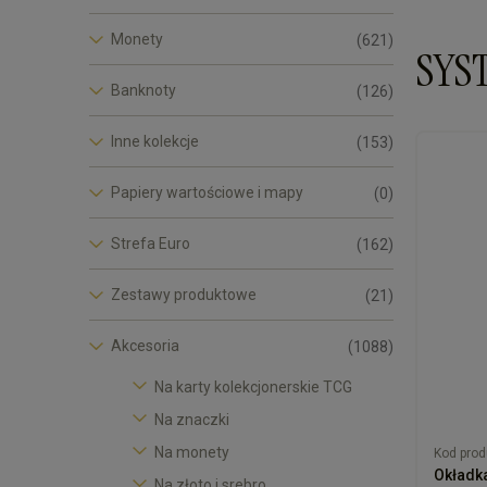
- wymiar 
- wymiary
Monety
(621)
SYS
- czarne p
- klasyczn
Banknoty
(126)
- inne war
Inne kolekcje
(153)
Papiery wartościowe i mapy
(0)
Strefa Euro
(162)
Zestawy produktowe
(21)
Akcesoria
(1088)
Na karty kolekcjonerskie TCG
Na znaczki
Na monety
Kod prod
Okładka
Na złoto i srebro