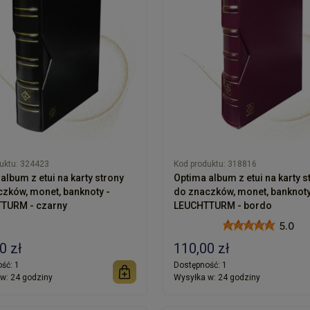
uktu:
324423
Kod produktu:
318816
bum z etui na karty strony
Optima album z etui na karty s
zków, monet, banknoty -
do znaczków, monet, banknoty
TURM - czarny
LEUCHTTURM - bordo
5.0
0 zł
110,00 zł
ść:
1
Dostępność:
1
w:
24 godziny
Wysyłka w:
24 godziny