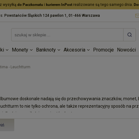
z wysyłką
do Paczkomatu
i
kurierem InPost
realizowane są tego samego dnia.
Do
as:
Powstańców Śląskich 124 pawilon 1, 01-466 Warszawa
ki
Monety
Banknoty
Akcesoria
Promocje
Nowości
tima - Leuchtturm
lbumowe doskonale nadają się do przechowywania znaczków, monet, b
uchtturm to nie tylko ochrona, ale także reprezentacyjny sposób na p
 wielkością oraz ilością wariantów kart.
iń
ptima
 okładek z futerałem: 245x270x55 mm