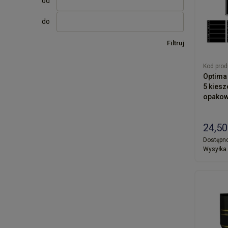
od
do
Filtruj
Kod prod
Optima 
5 kies
opakow
24,50
Dostępno
Wysyłka 