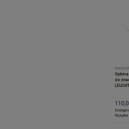
Kod prod
Optima al
do znac
LEUCHT
110,0
Dostępno
Wysyłka 