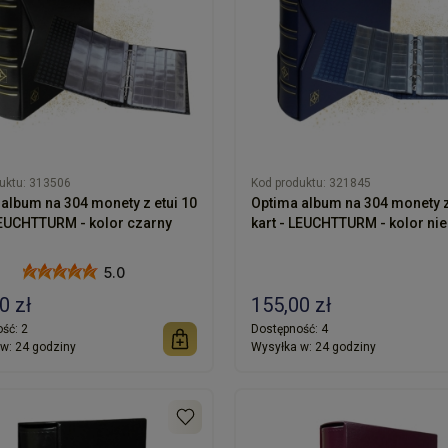
uktu:
313506
Kod produktu:
321845
album na 304 monety z etui 10
Optima album na 304 monety z
kart - LEUCHTTURM - kolor czarny
kart - LEUCHTTURM - k
5.0
0 zł
155,00 zł
ść:
2
Dostępność:
4
w:
24 godziny
Wysyłka w:
24 godziny