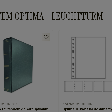
kart na monety: 202x252mm
 kart na dokumenty: 202x252 mm
TEM OPTIMA - LEUCHTTURM
rzekładki
e kolory okładek: bordo, niebieski, zielony, czarny
ianty kolorystyczne: złoty, srebrny, brązowy, pomarańczowy, beżowy, br
uktu:
323916
Kod produktu:
319037
 z futerałem do kart Optimum
Optima 1C karta na dokument