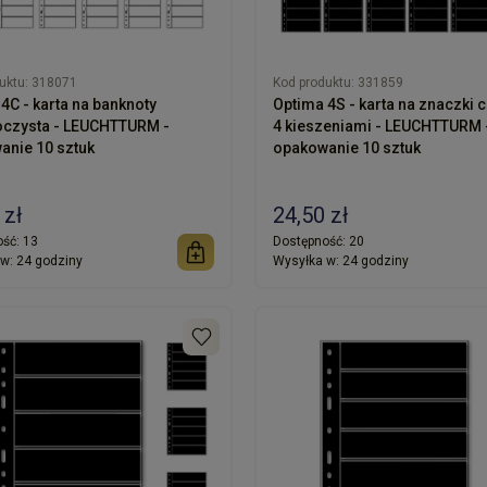
uktu:
318071
Kod produktu:
331859
4C - karta na banknoty
Optima 4S - karta na znaczki czarna z
oczysta - LEUCHTTURM -
4 kieszeniami - LEUCHTTURM 
anie 10 sztuk
opakowanie 10 sztuk
 zł
24,50 zł
ść:
13
Dostępność:
20
w:
24 godziny
Wysyłka w:
24 godziny