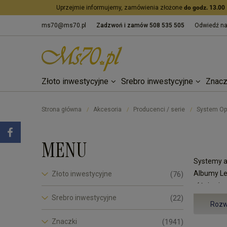
Uprzejmie informujemy, zamówienia złożone
do godz. 13.00
ms70@ms70.pl
Zadzwoń i zamów
508 535 505
Odwiedź n
Złoto inwestycyjne
Srebro inwestycyjne
Znacz
Strona główna
Akcesoria
Producenci / serie
System Op
/
/
/
MENU
Systemy a
Albumy Le
Złoto inwestycyjne
(76)
różnią się
Srebro inwestycyjne
(22)
Rozw
System O
- wymiary
Znaczki
(1941)