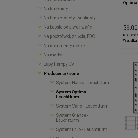
Optima 
Na banknoty
Na Euro monety i banknoty
59,00
Na kapsle od piwa i wafle
Dostępno
Na pocztówki, zdjęcia, FDC
Wysyłka 
Na dokumenty i akcje
Na medale
Lupy i lampy UV
Producenci / serie
System Numis - Leuchtturm
System Optima -
Leuchtturm
System Vario - Leuchtturm
System Grande -
Leuchtturm
System Folio - Leuchtturm