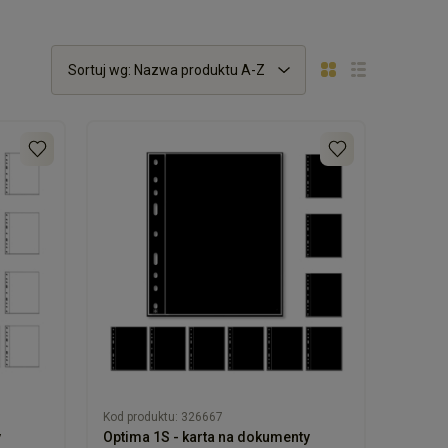
Sortuj wg:
Nazwa produktu A-Z
ązowy, błękitny
Kod produktu:
326667
y
Optima 1S - karta na dokumenty