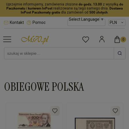
Uprzejmie informujemy, zamówienia złożone
do godz. 13.00
z wysyłką
do
Paczkomatu
i
kurierem InPost
realizowane są tego samego dnia.
Dostawa
InPost Paczkomaty gratis
dla zamówień od
500 złotych
.
Select Language
▼
Kontakt
Pomoc
OBIEGOWE POLSKA