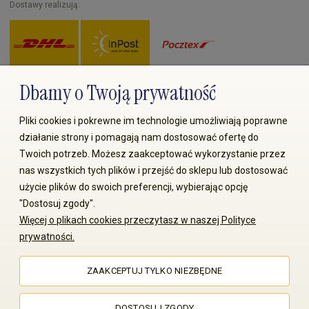
Dostawy realizują:
Dbamy o Twoją prywatność
Zapłać przez:
Pliki cookies i pokrewne im technologie umożliwiają poprawne
działanie strony i pomagają nam dostosować ofertę do
Twoich potrzeb. Możesz zaakceptować wykorzystanie przez
nas wszystkich tych plików i przejść do sklepu lub dostosować
użycie plików do swoich preferencji, wybierając opcję
"Dostosuj zgody".
© 2008-2026 MS70.pl / Ms70 Sp. z o.o. Wszelkie prawa
Więcej o plikach cookies przeczytasz w naszej Polityce
zastrzeżone. Kopiowanie treści i zdjęć bez zgody właściciela
prywatności.
zabronione
ZAAKCEPTUJ TYLKO NIEZBĘDNE
Sklep internetowy Shoper Premium
DOSTOSUJ ZGODY