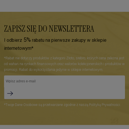
ZAPISZ SIĘ DO NEWSLETTERA
5%
I odbierz
rabatu na pierwsze zakupy w sklepie
internetowym*
*Rabat nie dotyczy produktów z kategorii Złoto, srebro, których cena zależna jest
od wahań na rynkach finansowych oraz walorów kolekcjonerskich i produktów w
promocji. Rabat do wykorzystania jedynie w sklepie internetowym.
*Twoje Dane Osobowe są przetwarzane zgodnie z naszą Polityką Prywatności.