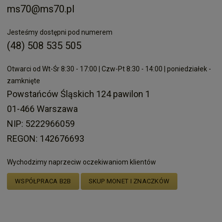
ms70@ms70.pl
Jesteśmy dostępni pod numerem
(48) 508 535 505
Otwarci od Wt-Śr 8:30 - 17:00 | Czw-Pt 8:30 - 14:00 | poniedziałek -
zamknięte
Powstańców Śląskich 124 pawilon 1
01-466 Warszawa
NIP: 5222966059
REGON: 142676693
Wychodzimy naprzeciw oczekiwaniom klientów
WSPÓŁPRACA B2B
SKUP MONET I ZNACZKÓW