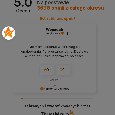
5.0
Na podstawie
3696
opinii
z całego okresu
Ocena
Jak zbieramy opinie?
Wojciech
zweryfikowano
Nie mam jakichkolwiek uwag do
opakowania. Po prostu świetnie. Dostawa
w mgnieniu oka, naprawdę polecam.
0
0
wczoraj
Komentarz sklepu
Bardzo dziękujemy za Twój czas i pozytywną
opinię! Zawsze staramy się sprostać
zebranych i zweryfikowanych przez
oczekiwaniom naszych klientów! Do zobaczenia:)