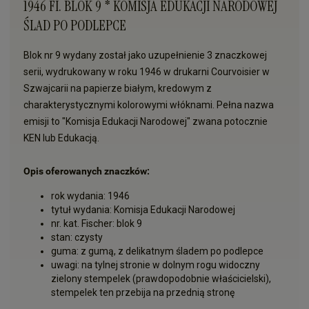
1946 FI. BLOK 9 * KOMISJA EDUKACJI NARODOWEJ
ŚLAD PO PODLEPCE
Blok nr 9 wydany został jako uzupełnienie 3 znaczkowej
serii, wydrukowany w roku 1946 w drukarni Courvoisier w
Szwajcarii na papierze białym, kredowym z
charakterystycznymi kolorowymi włóknami. Pełna nazwa
emisji to "Komisja Edukacji Narodowej" zwana potocznie
KEN lub Edukacją.
Opis oferowanych znaczków:
rok wydania: 1946
tytuł wydania: Komisja Edukacji Narodowej
nr. kat. Fischer: blok 9
stan: czysty
guma: z gumą, z delikatnym śladem po podlepce
uwagi: na tylnej stronie w dolnym rogu widoczny
zielony stempelek (prawdopodobnie właścicielski),
stempelek ten przebija na przednią stronę