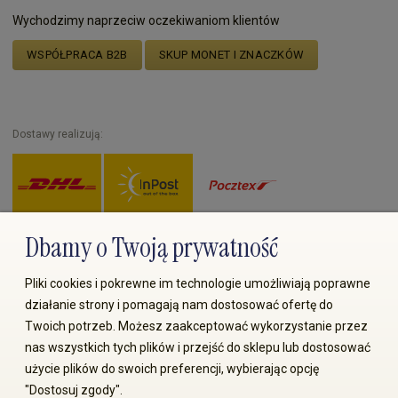
Wychodzimy naprzeciw oczekiwaniom klientów
WSPÓŁPRACA B2B
SKUP MONET I ZNACZKÓW
Dostawy realizują:
Dbamy o Twoją prywatność
Zapłać przez:
Pliki cookies i pokrewne im technologie umożliwiają poprawne
działanie strony i pomagają nam dostosować ofertę do
Twoich potrzeb. Możesz zaakceptować wykorzystanie przez
nas wszystkich tych plików i przejść do sklepu lub dostosować
użycie plików do swoich preferencji, wybierając opcję
"Dostosuj zgody".