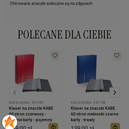
Oferowane znaczki widoczne są na zdjęciach.
POLECANE DLA CIEBIE
Kod produktu:
301083
Kod produktu:
341748
Klaser na znaczki KABE
Klaser na znaczki KABE
60 stron czerwony -
60 stron niebieski czarne
czarne karty - pojemny
karty - trwały
139,00 zł
139,00 zł