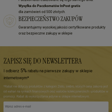
Wysyłka do Paczkomatów InPost gratis
dla zamówień od 500 złotych.
BEZPIECZEŃSTWO ZAKUPÓW
Gwarantujemy wysokiej jakości certyfikowane produkty
oraz bezpieczne zakupy w sklepie
ZAPISZ SIĘ DO NEWSLETTERA
5%
I odbierz
rabatu na pierwsze zakupy w sklepie
internetowym*
*Rabat nie dotyczy produktów z kategorii Złoto, srebro, których cena zależna jest
od wahań na rynkach finansowych oraz walorów kolekcjonerskich i produktów w
promocji. Rabat do wykorzystania jedynie w sklepie internetowym.