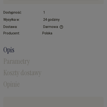
Dostępność:
1
Wysyłka w:
24 godziny
Dostawa:
Darmowa
Cena nie zawiera ewentualnych kosztów płatności
Producent:
Polska
Opis
Parametry
Koszty dostawy
Opinie