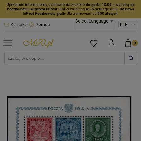
Uprzejmie informujemy, zamówienia złożone
do godz. 13.00
z wysyłką
do
Paczkomatu
i
kurierem InPost
realizowane są tego samego dnia.
Dostawa
InPost Paczkomaty gratis
dla zamówień od
500 złotych
.
Select Language
▼
Kontakt
Pomoc