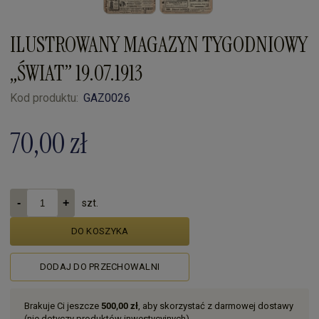
ILUSTROWANY MAGAZYN TYGODNIOWY
„ŚWIAT” 19.07.1913
Kod produktu:
GAZ0026
70,00 zł
szt.
DO KOSZYKA
DODAJ DO PRZECHOWALNI
Brakuje Ci jeszcze
500,00 zł
, aby skorzystać z darmowej dostawy
(nie dotyczy produktów inwestycyjnych).