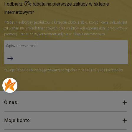
5%
I odbierz
rabatu na pierwsze zakupy w sklepie
internetowym*
*Rabat nie dotyczy produktów z kategorii Złoto, srebro, których cena zależna jest
od wahań na rynkach finansowych oraz walorów kolekcjonerskich i produktów w
promocji. Rabat do wykorzystania jedynie w sklepie internetowym.
*Twoje Dane Osobowe są przetwarzane zgodnie z naszą Polityką Prywatności.
O nas
Moje konto