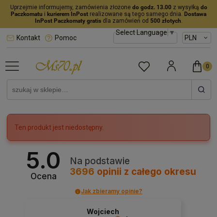
Uprzejmie informujemy, zamówienia złożone
do godz. 13.00
z wysyłką
do
Paczkomatu
i
kurierem InPost
realizowane są tego samego dnia.
Dostawa
InPost Paczkomaty gratis
dla zamówień od
500 złotych
.
Select Language
▼
Kontakt
Pomoc
Ten produkt jest niedostępny.
5.0
Na podstawie
3696
opinii
z całego okresu
Ocena
Jak zbieramy opinie?
Wojciech