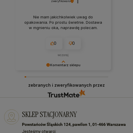
zweryfikowano
Nie mam jakichkolwiek uwag do
opakowania. Po prostu świetnie. Dostawa
w mgnieniu oka, naprawdę polecam.
0
0
wczoraj
Komentarz sklepu
Bardzo dziękujemy za Twój czas i pozytywną
opinię! Zawsze staramy się sprostać
zebranych i zweryfikowanych przez
oczekiwaniom naszych klientów! Do zobaczenia:)
SKLEP STACJONARNY
Powstańców Śląskich 124, pawilon 1, 01-466 Warszawa
Jesteśmy otwarci: