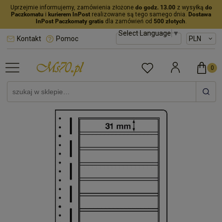
Uprzejmie informujemy, zamówienia złożone
do godz. 13.00
z wysyłką
do
Paczkomatu
i
kurierem InPost
realizowane są tego samego dnia.
Dostawa
InPost Paczkomaty gratis
dla zamówień od
500 złotych
.
Select Language
▼
Kontakt
Pomoc