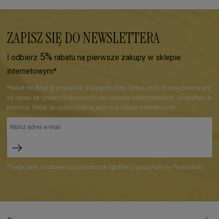
ZAPISZ SIĘ DO NEWSLETTERA
5%
I odbierz
rabatu na pierwsze zakupy w sklepie
internetowym*
*Rabat nie dotyczy produktów z kategorii Złoto, srebro, których cena zależna jest
od wahań na rynkach finansowych oraz walorów kolekcjonerskich i produktów w
promocji. Rabat do wykorzystania jedynie w sklepie internetowym.
*Twoje Dane Osobowe są przetwarzane zgodnie z naszą Polityką Prywatności.