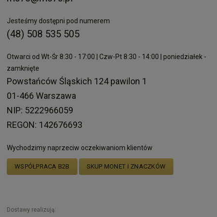
Jesteśmy dostępni pod numerem
(48) 508 535 505
Otwarci od Wt-Śr 8:30 - 17:00 | Czw-Pt 8:30 - 14:00 | poniedziałek -
zamknięte
Powstańców Śląskich 124 pawilon 1
01-466 Warszawa
NIP: 5222966059
REGON: 142676693
Wychodzimy naprzeciw oczekiwaniom klientów
WSPÓŁPRACA B2B
SKUP MONET I ZNACZKÓW
Dostawy realizują: