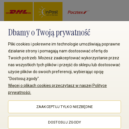
Dbamy o Twoją prywatność
Zapłać przez:
Pliki cookies i pokrewne im technologie umożliwiają poprawne
działanie strony i pomagają nam dostosować ofertę do
Twoich potrzeb. Możesz zaakceptować wykorzystanie przez
nas wszystkich tych plików i przejść do sklepu lub dostosować
użycie plików do swoich preferencji, wybierając opcję
"Dostosuj zgody".
© 2008-2026 MS70.pl / Ms70 Sp. z o.o. Wszelkie prawa
Więcej o plikach cookies przeczytasz w naszej Polityce
zastrzeżone. Kopiowanie treści i zdjęć bez zgody właściciela
prywatności.
zabronione
ZAAKCEPTUJ TYLKO NIEZBĘDNE
Sklep internetowy Shoper Premium
DOSTOSUJ ZGODY