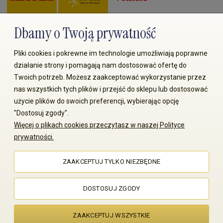
Dbamy o Twoją prywatność
Zapłać przez:
Pliki cookies i pokrewne im technologie umożliwiają poprawne
działanie strony i pomagają nam dostosować ofertę do
Twoich potrzeb. Możesz zaakceptować wykorzystanie przez
nas wszystkich tych plików i przejść do sklepu lub dostosować
użycie plików do swoich preferencji, wybierając opcję
"Dostosuj zgody".
© 2008-2026 MS70.pl / Ms70 Sp. z o.o. Wszelkie prawa
Więcej o plikach cookies przeczytasz w naszej Polityce
zastrzeżone. Kopiowanie treści i zdjęć bez zgody właściciela
prywatności.
zabronione
ZAAKCEPTUJ TYLKO NIEZBĘDNE
Sklep internetowy Shoper Premium
DOSTOSUJ ZGODY
ZAAKCEPTUJ WSZYSTKIE