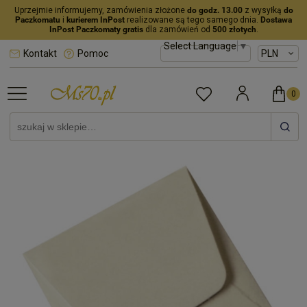
Uprzejmie informujemy, zamówienia złożone
do godz. 13.00
z wysyłką
do
Paczkomatu
i
kurierem InPost
realizowane są tego samego dnia.
Dostawa
InPost Paczkomaty gratis
dla zamówień od
500 złotych
.
Select Language
▼
Kontakt
Pomoc