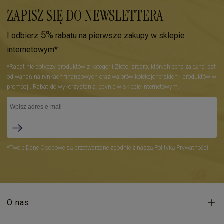
ZAPISZ SIĘ DO NEWSLETTERA
5%
I odbierz
rabatu na pierwsze zakupy w sklepie
internetowym*
*Rabat nie dotyczy produktów z kategorii Złoto, srebro, których cena zależna jest
od wahań na rynkach finansowych oraz walorów kolekcjonerskich i produktów w
promocji. Rabat do wykorzystania jedynie w sklepie internetowym.
*Twoje Dane Osobowe są przetwarzane zgodnie z naszą Polityką Prywatności.
O nas