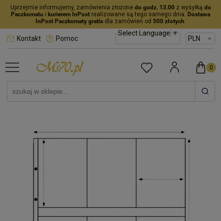
Uprzejmie informujemy, zamówienia złożone
do godz. 13.00
z wysyłką
do
Paczkomatu
i
kurierem InPost
realizowane są tego samego dnia.
Dostawa
InPost Paczkomaty gratis
dla zamówień od
500 złotych
.
Select Language
▼
Kontakt
Pomoc