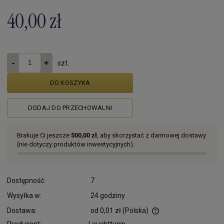
40,00 zł
szt.
DO KOSZYKA
DODAJ DO PRZECHOWALNI
Brakuje Ci jeszcze
500,00 zł
, aby skorzystać z darmowej dostawy
(nie dotyczy produktów inwestycyjnych).
Dostępność:
7
Wysyłka w:
24 godziny
Dostawa:
od 0,01 zł
(Polska)
Cena nie zawiera ewentualnych kosztów płatności
Producent:
Leuchtturm