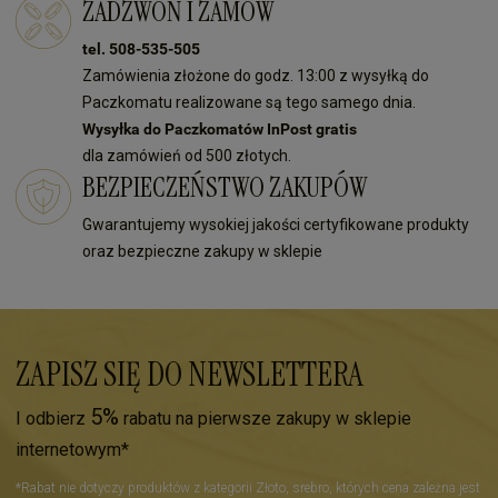
ZADZWOŃ I ZAMÓW
tel. 508-535-505
Zamówienia złożone do godz. 13:00 z wysyłką do
Paczkomatu realizowane są tego samego dnia.
Wysyłka do Paczkomatów InPost gratis
dla zamówień od 500 złotych.
BEZPIECZEŃSTWO ZAKUPÓW
Gwarantujemy wysokiej jakości certyfikowane produkty
oraz bezpieczne zakupy w sklepie
ZAPISZ SIĘ DO NEWSLETTERA
5%
I odbierz
rabatu na pierwsze zakupy w sklepie
internetowym*
*Rabat nie dotyczy produktów z kategorii Złoto, srebro, których cena zależna jest