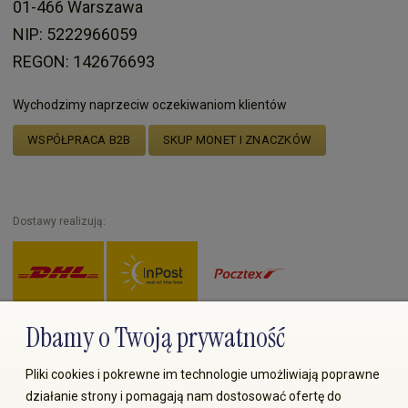
01-466 Warszawa
NIP: 5222966059
REGON: 142676693
Wychodzimy naprzeciw oczekiwaniom klientów
WSPÓŁPRACA B2B
SKUP MONET I ZNACZKÓW
Dostawy realizują:
Dbamy o Twoją prywatność
Zapłać przez:
Pliki cookies i pokrewne im technologie umożliwiają poprawne
działanie strony i pomagają nam dostosować ofertę do