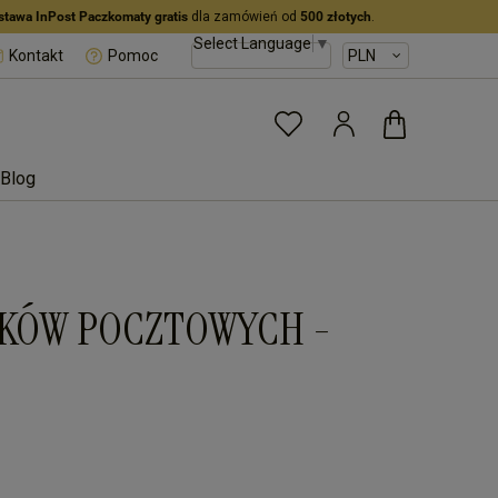
stawa InPost Paczkomaty gratis
dla zamówień od
500 złotych
.
Select Language
▼
Kontakt
Pomoc
Blog
ZKÓW POCZTOWYCH -