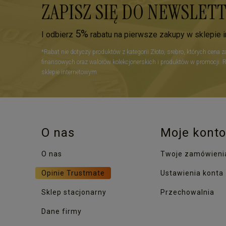
ZAPISZ SIĘ DO NEWSLET
5%
I odbierz
rabatu na pierwsze zakupy w sklepie 
*Rabat nie dotyczy produktów z kategorii Złoto, srebro, których cena 
finansowych oraz walorów kolekcjonerskich i produktów w promocji. 
sklepie internetowym.
O nas
Moje konto
O nas
Twoje zamówieni
Opinie Trustmate
Ustawienia konta
Sklep stacjonarny
Przechowalnia
Dane firmy