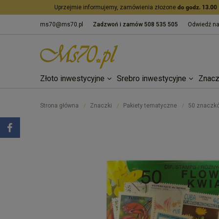
Uprzejmie informujemy, zamówienia złożone
do godz. 13.00
ms70@ms70.pl
Zadzwoń i zamów
508 535 505
Odwiedź n
Złoto inwestycyjne
Srebro inwestycyjne
Znacz
Strona główna
Znaczki
Pakiety tematyczne
50 znaczk
/
/
/