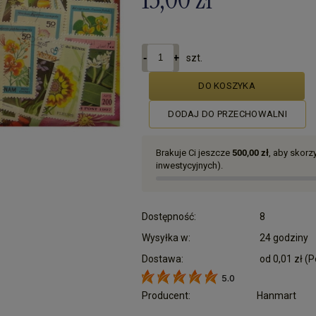
szt.
DO KOSZYKA
DODAJ DO PRZECHOWALNI
Brakuje Ci jeszcze
500,00 zł
, aby skor
inwestycyjnych).
Dostępność:
8
Wysyłka w:
24 godziny
Dostawa:
od 0,01 zł
(P
5.0
Cena nie zawiera ewentualnych kosztów płatn
Producent:
Hanmart