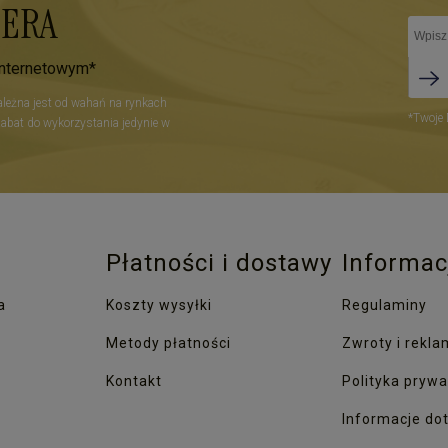
TERA
internetowym*
zależna jest od wahań na rynkach
*Twoje 
Rabat do wykorzystania jedynie w
Płatności i dostawy
Informac
a
Koszty wysyłki
Regulaminy
Metody płatności
Zwroty i rekla
Kontakt
Polityka prywa
Informacje dot