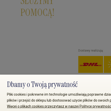
SŁUŻYMY
POMOCĄ!
Dostawy realizują:
Dbamy o Twoją prywatność
© 2008-2026 MS70.pl / Ms70 
Pliki cookies i pokrewne im technologie umożliwiają poprawne dz
plików i przejść do sklepu lub dostosować użycie plików do swoich p
Więcej o plikach cookies przeczytasz w naszej Polityce prywatności