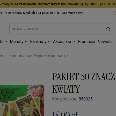
z wysyłką
do Paczkomatu
i
kurierem InPost
realizowane są tego samego dnia.
Do
as:
Powstańców Śląskich 124 pawilon 1, 01-466 Warszawa
ki
Monety
Banknoty
Akcesoria
Promocje
Nowości
ów
Pakiet 50 znaczków pocztowych - KWIATY
/
PAKIET 50 ZNAC
KWIATY
Kod produktu:
850025
15,00 zł