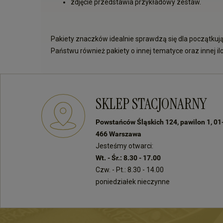
zdjęcie przedstawia przykładowy zestaw.
Pakiety znaczków idealnie sprawdzą się dla początkują
Państwu również pakiety o innej tematyce oraz innej il
SKLEP STACJONARNY
Powstańców Śląskich 124, pawilon 1, 01
466 Warszawa
Jesteśmy otwarci:
Wt. - Śr.: 8.30 - 17.00
Czw. - Pt.: 8.30 - 14.00
poniedziałek nieczynne