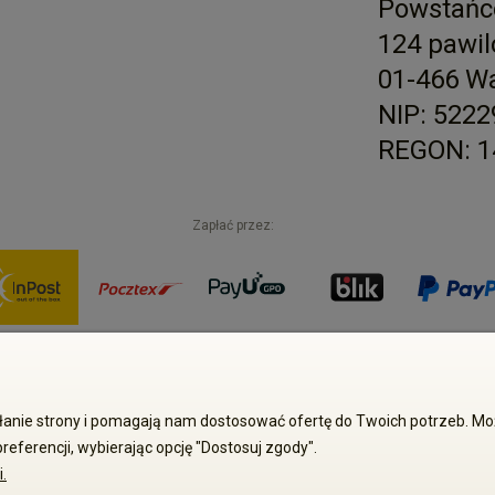
Powstańc
124 pawil
01-466 W
NIP: 522
REGON: 1
Zapłać przez:
Sp. z o.o. Wszelkie prawa zastrzeżone. Kopiowanie treści i zdjęć bez 
iałanie strony i pomagają nam dostosować ofertę do Twoich potrzeb. 
Sklep internetowy Shoper Premium
referencji, wybierając opcję "Dostosuj zgody".
.