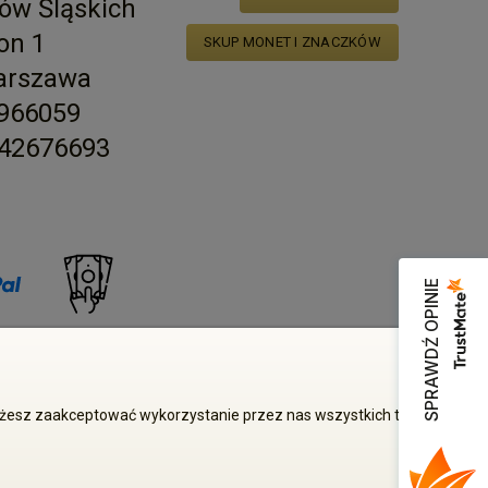
ów Śląskich
on 1
SKUP MONET I ZNACZKÓW
arszawa
2966059
42676693
SPRAWDŹ OPINIE
zgody właściciela zabronione
Możesz zaakceptować wykorzystanie przez nas wszystkich tych