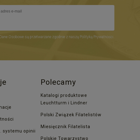
Dane Osobowe są przetwarzane zgodnie z naszą Polityką Prywatności.
je
Polecamy
Katalogi produktowe
Leuchtturm i Lindner
macje
Polski Związek Filatelistów
tności
Miesięcznik Filatelista
. systemu opinii
Polskie Towarzystwo