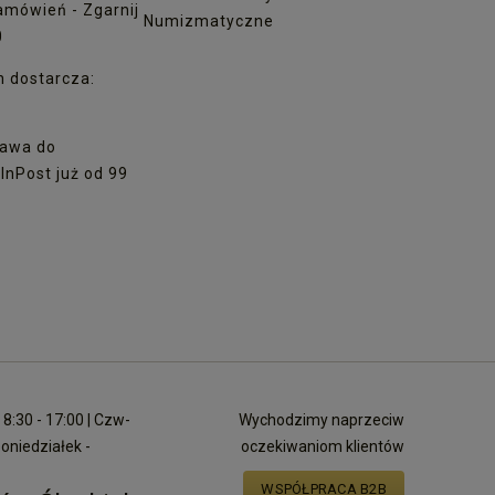
amówień - Zgarnij
Numizmatyczne
0
h dostarcza:
awa do
nPost już od 99
8:30 - 17:00 | Czw-
Wychodzimy naprzeciw
poniedziałek -
oczekiwaniom klientów
WSPÓŁPRACA B2B