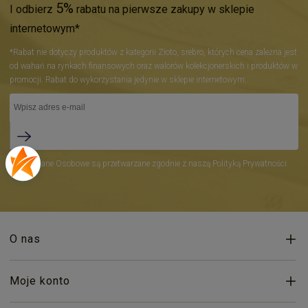
5%
I odbierz
rabatu na pierwsze zakupy w sklepie
internetowym*
*Rabat nie dotyczy produktów z kategorii Złoto, srebro, których cena zależna jest
od wahań na rynkach finansowych oraz walorów kolekcjonerskich i produktów w
promocji. Rabat do wykorzystania jedynie w sklepie internetowym.
*Twoje Dane Osobowe są przetwarzane zgodnie z naszą Polityką Prywatności.
O nas
Moje konto