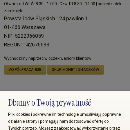
Otwarci od Wt-Śr 8:30 - 17:00 | Czw-Pt 8:30 - 14:00 | poniedziałek -
zamknięte
Powstańców Śląskich 124 pawilon 1
01-466 Warszawa
NIP: 5222966059
REGON: 142676693
Wychodzimy naprzeciw oczekiwaniom klientów
WSPÓŁPRACA B2B
SKUP MONET I ZNACZKÓW
Dostawy realizują:
Dbamy o Twoją prywatność
Pliki cookies i pokrewne im technologie umożliwiają poprawne
działanie strony i pomagają nam dostosować ofertę do
Twoich potrzeb. Możesz zaakceptować wykorzystanie przez