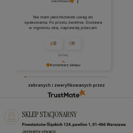
zweryfikowano
Nie mam jakichkolwiek uwag do
opakowania. Po prostu świetnie. Dostawa
w mgnieniu oka, naprawdę polecam.
0
0
dzisiaj
Komentarz sklepu
Bardzo dziękujemy za Twój czas i pozytywną
opinię! Zawsze staramy się sprostać
zebranych i zweryfikowanych przez
oczekiwaniom naszych klientów! Do zobaczenia:)
SKLEP STACJONARNY
Powstańców Śląskich 124, pawilon 1, 01-466 Warszawa
Jesteśmy otwarci: