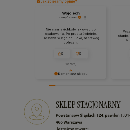
Jak zbieramy opinie?
Wojciech
zweryfikowano
Nie mam jakichkolwiek uwag do
Wsz
opakowania. Po prostu świetnie.
stanie.
Dostawa w mgnieniu oka, naprawdę
Ni
polecam.
0
0
wczoraj
Komentarz sklepu
Bardzo dziękujemy za Twój czas i
Docenia
pozytywną opinię! Zawsze staramy
feedback
się sprostać oczekiwaniom naszych
produkt 
klientów! Do zobaczenia:)
Jest to 
SKLEP STACJONARNY
Do zobac
zakupac
Powstańców Śląskich 124, pawilon 1, 01
466 Warszawa
Jesteśmy otwarci: