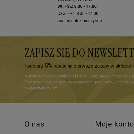
Wt. - Śr.: 8.30 - 17.00
Czw. - Pt.: 8.30 - 14.00
poniedziałek nieczynne
ZAPISZ SIĘ DO NEWSLET
5%
I odbierz
rabatu na pierwsze zakupy w sklepie 
*Rabat nie dotyczy produktów z kategorii Złoto, srebro, których cena 
finansowych oraz walorów kolekcjonerskich i produktów w promocji. 
sklepie internetowym.
O nas
Moje konto