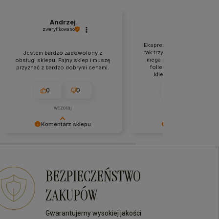
Andrzej
Roman
zweryfikowano
zweryfikowano
Ekspresowa wysyłka to pod
tak trzymać. Produkty zapa
Jestem bardzo zadowolony z
mega profesjonalnie, do te
obsługi sklepu. Fajny sklep i muszę
folie i jest rewelacja. Ob
przyznać z bardzo dobrymi cenami.
klienta jest profesjonaln
kulturalna. Jestem me
zadowolony z zakupów w
0
0
0
1
sklepie.
wczoraj
w tym tygodniu
Komentarz sklepu
Komentarz sklepu
Bardzo dziękujemy za Twój
Dziękujemy za pozostawien
komentarz! Twój entuzjazm jest dla
tak dobrej opinii. Naszym
nas najlepszą nagrodą. Do
priorytetem jest satysfakcja 
zobaczenia przy kolejnych
Twoja recenzja to nagroda 
BEZPIECZEŃSTWO
zakupach!
wysiłki - dziękujemy raz jes
mamy nadzieję - do szybki
ZAKUPÓW
zobaczenia! Ms70
Gwarantujemy wysokiej jakości