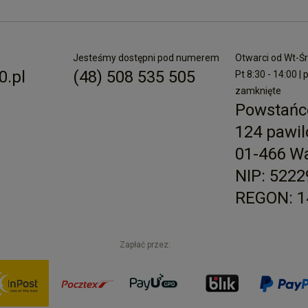
Jesteśmy dostępni pod numerem
Otwarci od Wt-Śr 
.pl
(48) 508 535 505
Pt 8:30 - 14:00 | 
zamknięte
Powstańc
124 pawil
01-466 W
NIP: 522
REGON: 1
Zapłać przez: