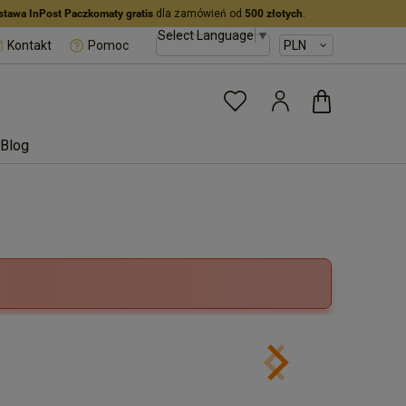
stawa InPost Paczkomaty gratis
dla zamówień od
500 złotych
.
Select Language
▼
Kontakt
Pomoc
Blog