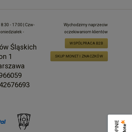
8:30 - 17:00 | Czw-
Wychodzimy naprzeciw
poniedziałek -
oczekiwaniom klientów
WSPÓŁPRACA B2B
ów Śląskich
on 1
SKUP MONET I ZNACZKÓW
arszawa
2966059
42676693