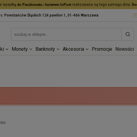
z wysyłką
do Paczkomatu
i
kurierem InPost
realizowane są tego samego dnia.
Do
as:
Powstańców Śląskich 124 pawilon 1, 01-466 Warszawa
ki
Monety
Banknoty
Akcesoria
Promocje
Nowości
esu