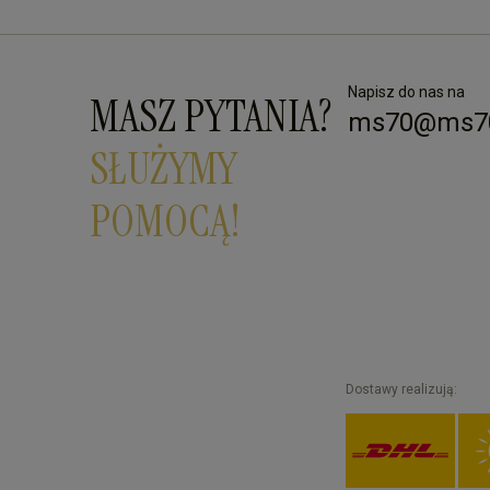
Napisz do nas na
MASZ PYTANIA?
ms70@ms70
SŁUŻYMY
POMOCĄ!
Dostawy realizują: