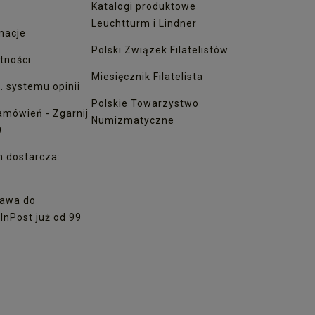
Katalogi produktowe
Leuchtturm i Lindner
macje
Polski Związek Filatelistów
tności
Miesięcznik Filatelista
. systemu opinii
Polskie Towarzystwo
amówień - Zgarnij
Numizmatyczne
0
h dostarcza:
awa do
nPost już od 99