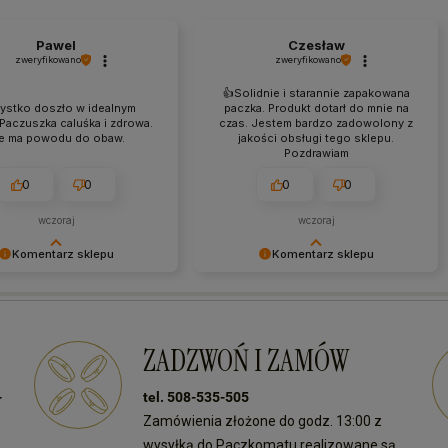
Pawel
Czesław
zweryfikowano
zweryfikowano
👍️Solidnie i starannie zapakowana
ystko doszło w idealnym
paczka. Produkt dotarł do mnie na
 Paczuszka caluśka i zdrowa.
czas. Jestem bardzo zadowolony z
e ma powodu do obaw.
jakości obsługi tego sklepu.
Pozdrawiam
0
0
0
0
wczoraj
wczoraj
Komentarz sklepu
Komentarz sklepu
my Twój pozytywny
Dziękujemy za miłe słowa!
! Cieszymy się, że nasz
Jesteśmy dumni, że możemy
spełnił Twoje oczekiwania.
dostarczać naszym klientom tylko
dla nas największa nagroda.
najlepsze produkty. Do zobaczenia
ZADZWOŃ I ZAMÓW
zenia przy kolejnych
ponownie w naszym sklepie!
h!
-
tel. 508-535-505
Zamówienia złożone do godz. 13:00 z
wysyłką do Paczkomatu realizowane są