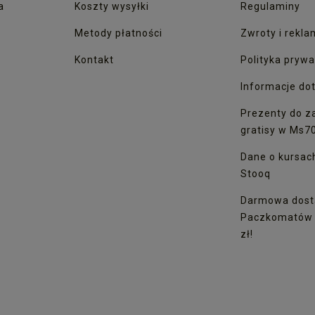
a
Koszty wysyłki
Regulaminy
Metody płatności
Zwroty i rekla
Kontakt
Polityka prywa
Informacje dot
Prezenty do z
gratisy w Ms7
Dane o kursac
Stooq
Darmowa dost
Paczkomatów I
zł!