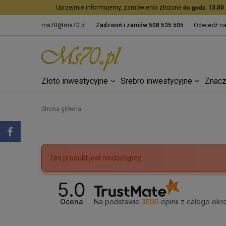
Uprzejmie informujemy, zamówienia złożone
do godz. 13.00
ms70@ms70.pl
Zadzwoń i zamów
508 535 505
Odwiedź n
Złoto inwestycyjne
Srebro inwestycyjne
Znacz
Strona główna
Ten produkt jest niedostępny.
5.0
Ocena
Na podstawie
3696
opinii
z całego okr