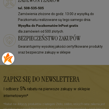
tel. 508-535-505
Zamówienia złożone do godz. 13:00 z wysyłką do
Paczkomatu realizowane są tego samego dnia.
Wysyłka do Paczkomatów InPost gratis
dla zamówień od 500 złotych.
BEZPIECZEŃSTWO ZAKUPÓW
Gwarantujemy wysokiej jakości certyfikowane produkty
oraz bezpieczne zakupy w sklepie
ZAPISZ SIĘ DO NEWSLETTERA
5%
I odbierz
rabatu na pierwsze zakupy w sklepie
internetowym*
*Rabat nie dotyczy produktów z kategorii Złoto, srebro, których cena zależna jest
od wahań na rynkach finansowych oraz walorów kolekcjonerskich i produktów w