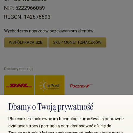
NIP: 5222966059
REGON: 142676693
Wychodzimy naprzeciw oczekiwaniom klientów
WSPÓŁPRACA B2B
SKUP MONET I ZNACZKÓW
Dostawy realizują:
Dbamy o Twoją prywatność
Zapłać przez:
Pliki cookies i pokrewne im technologie umożliwiają poprawne
działanie strony i pomagają nam dostosować ofertę do