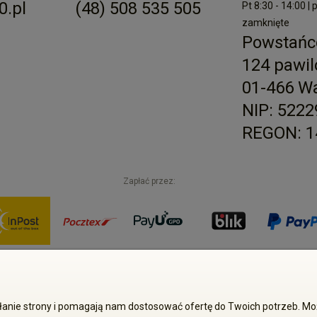
.pl
(48) 508 535 505
Pt 8:30 - 14:00 | 
zamknięte
Powstańc
124 pawil
01-466 W
NIP: 522
REGON: 1
Zapłać przez:
Sp. z o.o. Wszelkie prawa zastrzeżone. Kopiowanie treści i zdjęć bez 
iałanie strony i pomagają nam dostosować ofertę do Twoich potrzeb. 