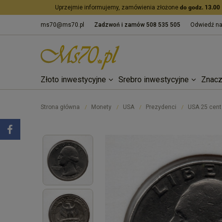
Uprzejmie informujemy, zamówienia złożone
do godz. 13.00
ms70@ms70.pl
Zadzwoń i zamów
508 535 505
Odwiedź n
Złoto inwestycyjne
Srebro inwestycyjne
Znacz
Strona główna
Monety
USA
Prezydenci
USA 25 cen
/
/
/
/