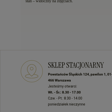
stan
–
widoczny na zdj
ę
ciach.
SKLEP STACJONARNY
Powstańców Śląskich 124, pawilon 1, 01
466 Warszawa
Jesteśmy otwarci:
Wt. - Śr.: 8.30 - 17.00
Czw. - Pt.: 8.30 - 14.00
poniedziałek nieczynne