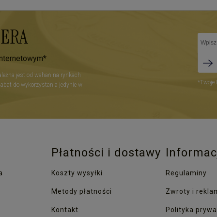
TERA
internetowym*
zależna jest od wahań na rynkach
*Twoje 
Rabat do wykorzystania jedynie w
Płatności i dostawy
Informac
a
Koszty wysyłki
Regulaminy
Metody płatności
Zwroty i rekla
Kontakt
Polityka prywa