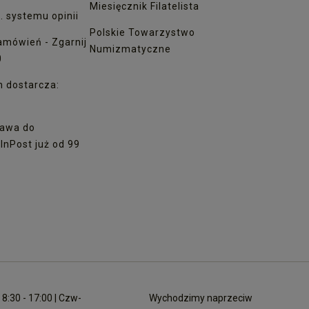
Miesięcznik Filatelista
. systemu opinii
Polskie Towarzystwo
amówień - Zgarnij
Numizmatyczne
0
h dostarcza:
awa do
nPost już od 99
8:30 - 17:00 | Czw-
Wychodzimy naprzeciw