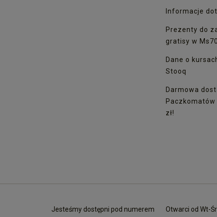
Informacje dot
Prezenty do z
gratisy w Ms7
Dane o kursac
Stooq
Darmowa dost
Paczkomatów I
zł!
Jesteśmy dostępni pod numerem
Otwarci od Wt-Śr 