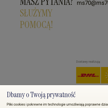
MASZ PYTANIA?
ms70@ms70
SŁUŻYMY
POMOCĄ!
Dostawy realizują:
Dbamy o Twoją prywatność
© 2008-2026 MS70.pl / Ms70 
Pliki cookies i pokrewne im technologie umożliwiają poprawne dz