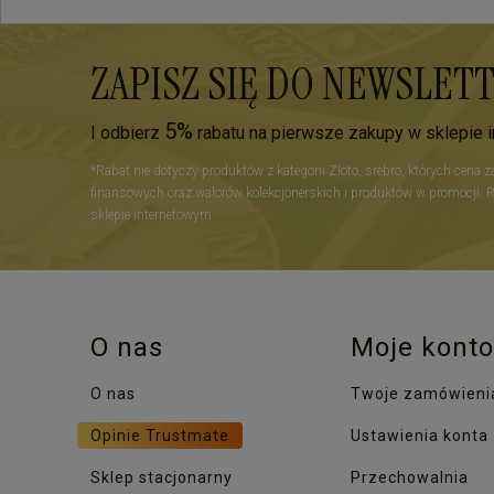
ZAPISZ SIĘ DO NEWSLET
5%
I odbierz
rabatu na pierwsze zakupy w sklepie 
*Rabat nie dotyczy produktów z kategorii Złoto, srebro, których cena 
finansowych oraz walorów kolekcjonerskich i produktów w promocji. 
sklepie internetowym.
O nas
Moje konto
O nas
Twoje zamówieni
Opinie Trustmate
Ustawienia konta
Sklep stacjonarny
Przechowalnia