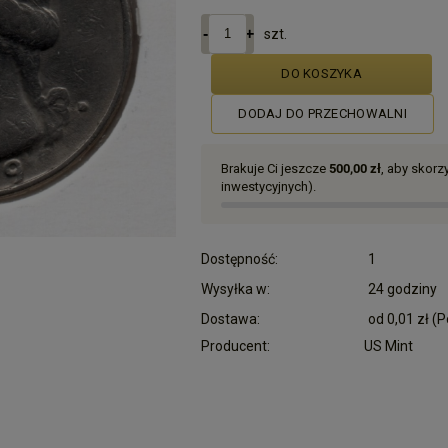
szt.
DO KOSZYKA
DODAJ DO PRZECHOWALNI
Brakuje Ci jeszcze
500,00 zł
, aby skor
inwestycyjnych).
Dostępność:
1
Wysyłka w:
24 godziny
Dostawa:
od 0,01 zł
(P
Producent:
US Mint
Cena nie zawiera ewentualnych kosztów płatn