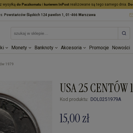
z wysyłką
do Paczkomatu
i
kurierem InPost
realizowane są tego samego dnia.
Do
as:
Powstańców Śląskich 124 pawilon 1, 01-466 Warszawa
ki
Monety
Banknoty
Akcesoria
Promocje
Nowości
tów 1979
USA 25 CENTÓW 1
Kod produktu:
DOL0251979A
15,00 zł