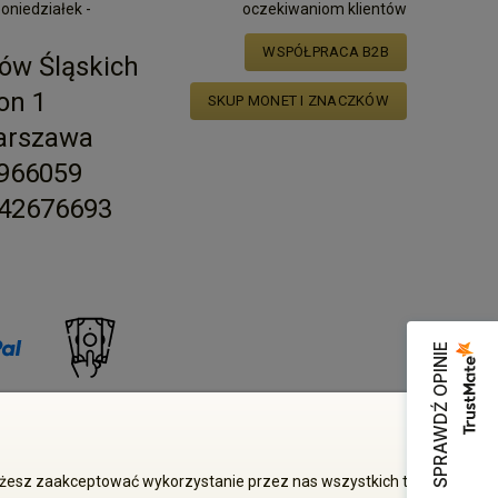
poniedziałek -
oczekiwaniom klientów
WSPÓŁPRACA B2B
ów Śląskich
on 1
SKUP MONET I ZNACZKÓW
arszawa
2966059
42676693
SPRAWDŹ OPINIE
zgody właściciela zabronione
Możesz zaakceptować wykorzystanie przez nas wszystkich tych