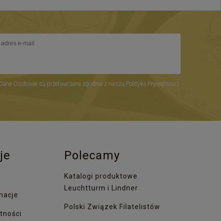
Dane Osobowe są przetwarzane zgodnie z naszą Polityką Prywatności.
je
Polecamy
Katalogi produktowe
Leuchtturm i Lindner
macje
Polski Związek Filatelistów
tności