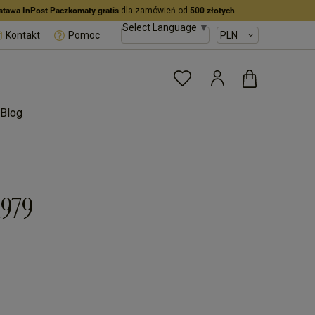
stawa InPost Paczkomaty gratis
dla zamówień od
500 złotych
.
Select Language
▼
Kontakt
Pomoc
Blog
979