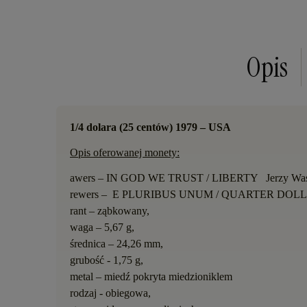
Opis
1/4 dolara (25 centów) 1979 – USA
Opis oferowanej monety:
awers –
IN GOD WE TRUST
/
LIBERTY
Jerzy Wa
rewers
–
E PLURIBUS UNUM
/
QUARTER DOL
rant – ząbkowany,
waga –
5,67 g,
średnica –
24,26 mm,
grubo
ść
-
1,75 g,
metal
–
mied
ź
pokryta miedzioniklem
rodzaj - obiegowa,