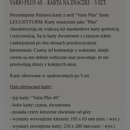
VARIO PLUS 4S - KARTA NA ZNACZKI - 5 SZT.
Prezentujemy Państwu karty z serii "Vario Plus" firmy
LEUCHTTURM. Karty oznaczone jako "Plus"
charakteryzują się większą niż standardowe karty grubością
i sztywnością. Są to karty dwustronne z czarnym tyłem
i
naklejonymi po obu stronach prze
ź
roczystymi
kieszeniami.
Czarny ty
ł
kontrastuje z walorami, dzi
ę
ki
czemu s
ą
one dobrze widoczne oraz powoduje,
ż
e nie
prze
ś
wituj
ą
zbiory z kolejnych stron.
Karty oferowane w opakowaniach po 5 szt.
Opis oferowanej karty:
- typ karty: "Vario
Plus 4S"
- kolor karty: czarna, dwustronna
- posiada cztery kieszenie otwierane od g
ó
ry
- wymiary wewn
ę
trzne kieszeni:
195 x
63 mm (szer. / wys.)
- wymiary zewn
ę
trzne karty: 216 x 280 mm (szer. / wys.)