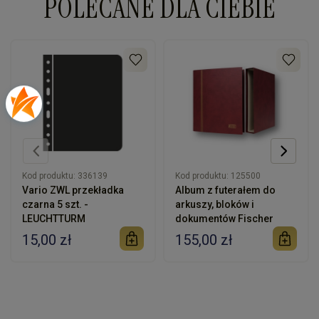
POLECANE DLA CIEBIE
Kod produktu:
336139
Kod produktu:
125500
Vario ZWL przekładka
Album z futerałem do
czarna 5 szt. -
arkuszy, bloków i
LEUCHTTURM
dokumentów Fischer
15,00 zł
155,00 zł