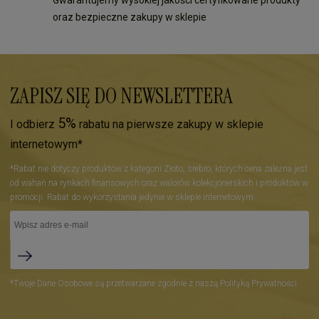
oraz bezpieczne zakupy w sklepie
ZAPISZ SIĘ DO NEWSLETTERA
5%
I odbierz
rabatu na pierwsze zakupy w sklepie
internetowym*
*Rabat nie dotyczy produktów z kategorii Złoto, srebro, których cena zależna jest
od wahań na rynkach finansowych oraz walorów kolekcjonerskich i produktów w
promocji. Rabat do wykorzystania jedynie w sklepie internetowym.
*Twoje Dane Osobowe są przetwarzane zgodnie z naszą Polityką Prywatności.