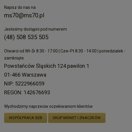
Napisz do nas na
ms70@ms70.pl
Jesteśmy dostępni pod numerem
(48) 508 535 505
Otwarci od Wt-Śr 8:30 - 17:00 | Czw-Pt 8:30 - 14:00 | poniedziałek -
zamknięte
Powstańców Śląskich 124 pawilon 1
01-466 Warszawa
NIP: 5222966059
REGON: 142676693
Wychodzimy naprzeciw oczekiwaniom klientów
WSPÓŁPRACA B2B
SKUP MONET I ZNACZKÓW