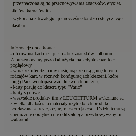
- przeznaczona są do przechowywania
znaczk
ó
w, etykiet,
bilet
ó
w, karnet
ó
w
itp.
- wykonana z trwa
ł
ego i jednocze
ś
nie bardzo estetycznego
plastiku
Informacje dodatkowe:
- oferowana karta
jest pusta - bez znaczk
ó
w i albumu.
Zaprezentowany przykład użycia ma jedynie charakter
poglądowy,
- w naszej ofercie mamy dostępną szeroką gamę innych
rodzajów kart, w różnych konfiguracjach kieszeni, które
mogą Państwo dopasować do swoich potrzeb,
- karty pasują do klasera typu "Vario",
- karty są nowe,
- wszystkie produkty firmy LEUCHTTURM wykonane są
z wielką dbałością a materiały użyte do ich produkcji
poddawane są restrykcyjnym testom jakości. Dzięki temu są
chemicznie obojętne i nie oddziałują z przechowywanymi
walorami.