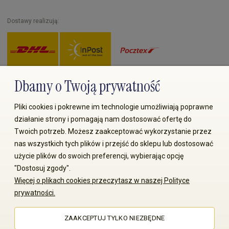
Dostawy realizują:
Dbamy o Twoją prywatność
Zapłać przez:
Pliki cookies i pokrewne im technologie umożliwiają poprawne
działanie strony i pomagają nam dostosować ofertę do
Twoich potrzeb. Możesz zaakceptować wykorzystanie przez
nas wszystkich tych plików i przejść do sklepu lub dostosować
użycie plików do swoich preferencji, wybierając opcję
"Dostosuj zgody".
Więcej o plikach cookies przeczytasz w naszej Polityce
© 2008-2026 MS70.pl / Ms70 Sp. z o.o. Wszelkie prawa
prywatności.
zastrzeżone. Kopiowanie treści i zdjęć bez zgody właściciela
zabronione
ZAAKCEPTUJ TYLKO NIEZBĘDNE