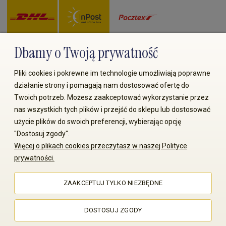
Dbamy o Twoją prywatność
Zapłać przez:
Pliki cookies i pokrewne im technologie umożliwiają poprawne
działanie strony i pomagają nam dostosować ofertę do
Twoich potrzeb. Możesz zaakceptować wykorzystanie przez
nas wszystkich tych plików i przejść do sklepu lub dostosować
użycie plików do swoich preferencji, wybierając opcję
"Dostosuj zgody".
Więcej o plikach cookies przeczytasz w naszej Polityce
© 2008-2026 MS70.pl / Ms70 Sp. z o.o. Wszelkie prawa
prywatności.
zastrzeżone. Kopiowanie treści i zdjęć bez zgody właściciela
zabronione
ZAAKCEPTUJ TYLKO NIEZBĘDNE
Sklep internetowy Shoper Premium
DOSTOSUJ ZGODY