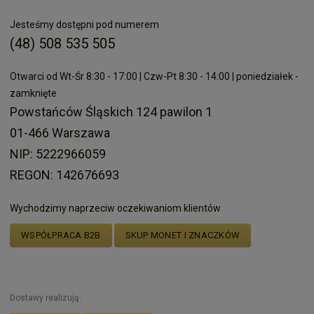
Jesteśmy dostępni pod numerem
(48) 508 535 505
Otwarci od Wt-Śr 8:30 - 17:00 | Czw-Pt 8:30 - 14:00 | poniedziałek -
zamknięte
Powstańców Śląskich 124 pawilon 1
01-466 Warszawa
NIP: 5222966059
REGON: 142676693
Wychodzimy naprzeciw oczekiwaniom klientów
WSPÓŁPRACA B2B
SKUP MONET I ZNACZKÓW
Dostawy realizują: