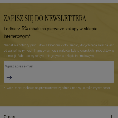
ZAPISZ SIĘ DO NEWSLETTERA
5%
I odbierz
rabatu na pierwsze zakupy w sklepie
internetowym*
*Rabat nie dotyczy produktów z kategorii Złoto, srebro, których cena zależna jest
od wahań na rynkach finansowych oraz walorów kolekcjonerskich i produktów w
promocji. Rabat do wykorzystania jedynie w sklepie internetowym.
*Twoje Dane Osobowe są przetwarzane zgodnie z naszą Polityką Prywatności.
O nas