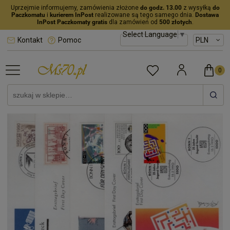
Uprzejmie informujemy, zamówienia złożone
do godz. 13.00
z wysyłką
do
Paczkomatu
i
kurierem InPost
realizowane są tego samego dnia.
Dostawa
InPost Paczkomaty gratis
dla zamówień od
500 złotych
.
Select Language
▼
Kontakt
Pomoc