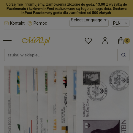
Uprzejmie informujemy, zamówienia złożone
do godz. 13.00
z wysyłką
do
Paczkomatu
i
kurierem InPost
realizowane są tego samego dnia.
Dostawa
InPost Paczkomaty gratis
dla zamówień od
500 złotych
.
Select Language
▼
Kontakt
Pomoc