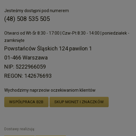
Jesteśmy dostępni pod numerem
(48) 508 535 505
Otwarci od Wt-Śr 8:30 - 17:00 | Czw-Pt 8:30 - 14:00 | poniedziałek -
zamknięte
Powstańców Śląskich 124 pawilon 1
01-466 Warszawa
NIP: 5222966059
REGON: 142676693
Wychodzimy naprzeciw oczekiwaniom klientów
WSPÓŁPRACA B2B
SKUP MONET I ZNACZKÓW
Dostawy realizują: