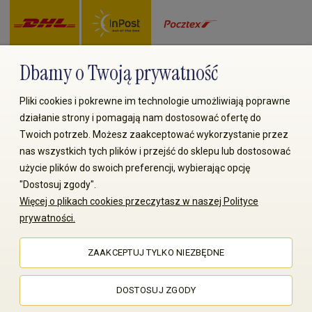
Dbamy o Twoją prywatność
Zapłać przez:
Pliki cookies i pokrewne im technologie umożliwiają poprawne
działanie strony i pomagają nam dostosować ofertę do
Twoich potrzeb. Możesz zaakceptować wykorzystanie przez
nas wszystkich tych plików i przejść do sklepu lub dostosować
użycie plików do swoich preferencji, wybierając opcję
"Dostosuj zgody".
Więcej o plikach cookies przeczytasz w naszej Polityce
© 2008-2026 MS70.pl / Ms70 Sp. z o.o. Wszelkie prawa
prywatności.
zastrzeżone. Kopiowanie treści i zdjęć bez zgody właściciela
zabronione
ZAAKCEPTUJ TYLKO NIEZBĘDNE
Sklep internetowy Shoper Premium
DOSTOSUJ ZGODY