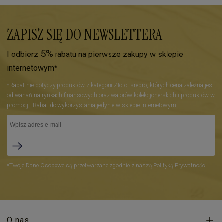
ZAPISZ SIĘ DO NEWSLETTERA
5%
I odbierz
rabatu na pierwsze zakupy w sklepie
internetowym*
*Rabat nie dotyczy produktów z kategorii Złoto, srebro, których cena zależna jest
od wahań na rynkach finansowych oraz walorów kolekcjonerskich i produktów w
promocji. Rabat do wykorzystania jedynie w sklepie internetowym.
*Twoje Dane Osobowe są przetwarzane zgodnie z naszą Polityką Prywatności.
O nas