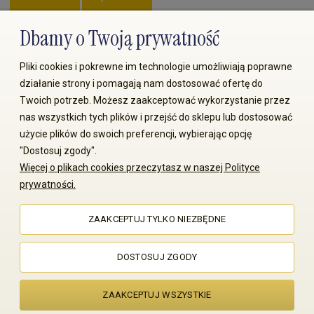
Dbamy o Twoją prywatność
Zapłać przez:
Pliki cookies i pokrewne im technologie umożliwiają poprawne
działanie strony i pomagają nam dostosować ofertę do
Twoich potrzeb. Możesz zaakceptować wykorzystanie przez
nas wszystkich tych plików i przejść do sklepu lub dostosować
użycie plików do swoich preferencji, wybierając opcję
"Dostosuj zgody".
© 2008-2026 MS70.pl / Ms70 Sp. z o.o. Wszelkie prawa
Więcej o plikach cookies przeczytasz w naszej Polityce
zastrzeżone. Kopiowanie treści i zdjęć bez zgody właściciela
prywatności.
zabronione
ZAAKCEPTUJ TYLKO NIEZBĘDNE
Sklep internetowy Shoper Premium
DOSTOSUJ ZGODY
ZAAKCEPTUJ WSZYSTKIE