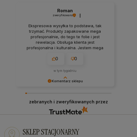
Roman
zweryfikowano
Ekspresowa wysyłka to podstawa, tak
trzymać. Produkty zapakowane mega
profesjonalnie, do tego te folie i jest
rewelacja. Obsługa klienta jest
profesjonalna i kulturalna. Jestem mega
zadowolony z zakupów w tym sklepie.
0
0
w tym tygodniu
Komentarz sklepu
Dziękujemy za pozostawienie nam tak dobrej
opinii. Naszym priorytetem jest satysfakcja
zebranych i zweryfikowanych przez
klienta i Twoja recenzja to nagroda za nasze
wysiłki - dziękujemy raz jeszcze i mamy nadzieję
- do szybkiego zobaczenia! Ms70
SKLEP STACJONARNY