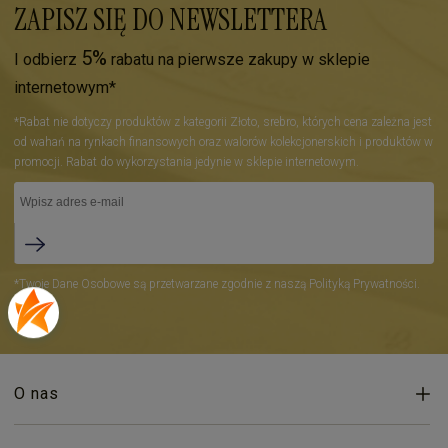
ZAPISZ SIĘ DO NEWSLETTERA
5%
I odbierz
rabatu na pierwsze zakupy w sklepie
internetowym*
*Rabat nie dotyczy produktów z kategorii Złoto, srebro, których cena zależna jest
od wahań na rynkach finansowych oraz walorów kolekcjonerskich i produktów w
promocji. Rabat do wykorzystania jedynie w sklepie internetowym.
*Twoje Dane Osobowe są przetwarzane zgodnie z naszą Polityką Prywatności.
O nas