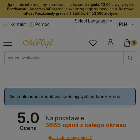
Uprzejmie informujemy, zamówienia złożone
do godz. 13.00
z wysyłką
do
Paczkomatu
i
kurierem InPost
realizowane są tego samego dnia.
Dostawa
InPost Paczkomaty gratis
dla zamówień od
500 złotych
.
Select Language
▼
Kontakt
Pomoc
Nie znaleziono produktów spełniających podane kryteria.
5.0
Na podstawie
3685
opinii
z całego okresu
Ocena
Jak zbieramy opinie?