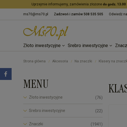
Uprzejmie informujemy, zamówienia złożone
do godz. 13.00
ms70@ms70.pl
Zadzwoń i zamów
508 535 505
Odwiedź n
Złoto inwestycyjne
Srebro inwestycyjne
Znacz
Strona główna
Akcesoria
Na znaczki
Klasery na znaczk
/
/
/
MENU
KLA
Złoto inwestycyjne
(76)
Srebro inwestycyjne
(22)
Znaczki
(1941)