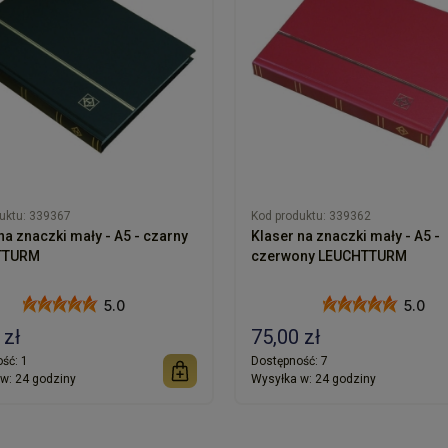
uktu:
339367
Kod produktu:
339362
na znaczki mały - A5 - czarny
Klaser na znaczki mały - A5 -
TTURM
czerwony LEUCHTTURM
5.0
5.0
 zł
75,00 zł
ść:
1
Dostępność:
7
w:
24 godziny
Wysyłka w:
24 godziny