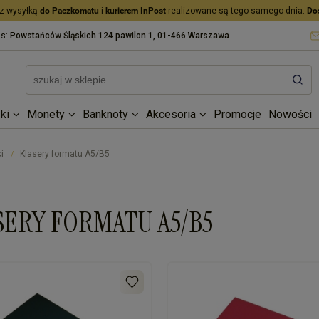
z wysyłką
do Paczkomatu
i
kurierem InPost
realizowane są tego samego dnia.
Do
as:
Powstańców Śląskich 124 pawilon 1, 01-466 Warszawa
ki
Monety
Banknoty
Akcesoria
Promocje
Nowości
i
Klasery formatu A5/B5
/
SERY FORMATU A5/B5