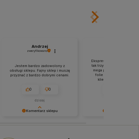
Andrzej
Roman
zweryfikowano
zweryfikowano
Ekspresowa wysyłka to pod
tak trzymać. Produkty zapa
Jestem bardzo zadowolony z
mega profesjonalnie, do te
obsługi sklepu. Fajny sklep i muszę
folie i jest rewelacja. Ob
przyznać z bardzo dobrymi cenami.
klienta jest profesjonaln
kulturalna. Jestem me
zadowolony z zakupów w
0
0
0
1
sklepie.
dzisiaj
w tym tygodniu
Komentarz sklepu
Komentarz sklepu
Bardzo dziękujemy za Twój
Dziękujemy za pozostawien
komentarz! Twój entuzjazm jest dla
tak dobrej opinii. Naszym
nas najlepszą nagrodą. Do
priorytetem jest satysfakcja 
zobaczenia przy kolejnych
Twoja recenzja to nagroda 