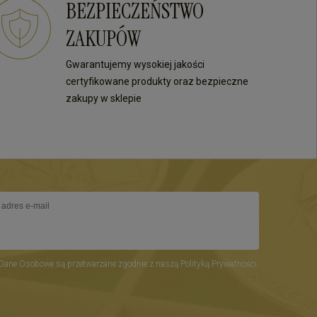
BEZPIECZEŃSTWO
zakupach!
wysiłki - dziękujemy raz jes
mamy nadzieję - do szybki
ZAKUPÓW
zobaczenia! Ms70
Gwarantujemy wysokiej jakości
certyfikowane produkty oraz bezpieczne
zakupy w sklepie
Dane Osobowe są przetwarzane zgodnie z naszą Polityką Prywatności.