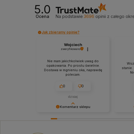
5.0
Ocena
Na podstawie
3696
opinii
z całego okr
Jak zbieramy opinie?
Wojciech
zweryfikowano
Nie mam jakichkolwiek uwag do
Wsz
opakowania. Po prostu świetnie.
stanie.
Dostawa w mgnieniu oka, naprawdę
Ni
polecam.
0
0
dzisiaj
Komentarz sklepu
Bardzo dziękujemy za Twój czas i
Docenia
pozytywną opinię! Zawsze staramy
feedback
się sprostać oczekiwaniom naszych
produkt 
klientów! Do zobaczenia:)
Jest to 