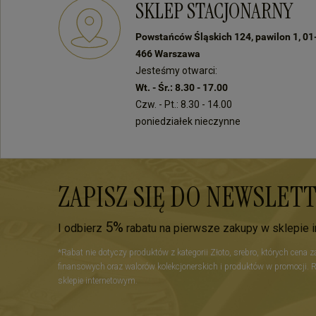
SKLEP STACJONARNY
Do zobac
zakupac
Powstańców Śląskich 124, pawilon 1, 01
466 Warszawa
Jesteśmy otwarci:
Wt. - Śr.: 8.30 - 17.00
Czw. - Pt.: 8.30 - 14.00
poniedziałek nieczynne
ZAPISZ SIĘ DO NEWSLET
5%
I odbierz
rabatu na pierwsze zakupy w sklepie 
*Rabat nie dotyczy produktów z kategorii Złoto, srebro, których cena 
finansowych oraz walorów kolekcjonerskich i produktów w promocji. 
sklepie internetowym.