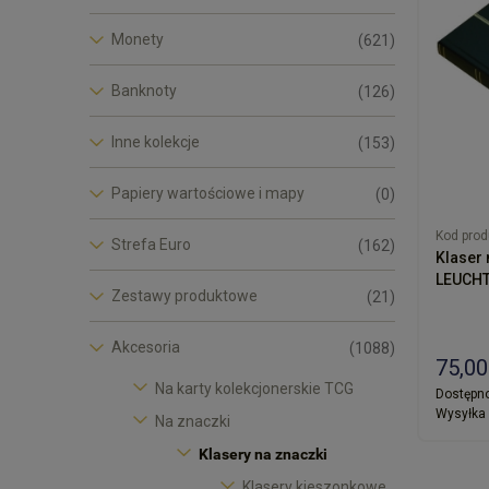
Monety
(621)
Banknoty
(126)
Inne kolekcje
(153)
Papiery wartościowe i mapy
(0)
Kod prod
Strefa Euro
(162)
Klaser 
LEUCH
Zestawy produktowe
(21)
Akcesoria
(1088)
75,00
Na karty kolekcjonerskie TCG
Dostępno
Wysyłka 
Na znaczki
Klasery na znaczki
Klasery kieszonkowe