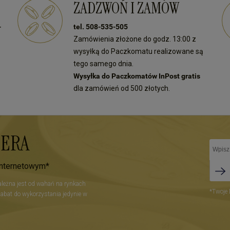
ZADZWOŃ I ZAMÓW
zenia przy kolejnych
ponownie w naszym sklepie!
h!
-
tel. 508-535-505
Zamówienia złożone do godz. 13:00 z
wysyłką do Paczkomatu realizowane są
tego samego dnia.
Wysyłka do Paczkomatów InPost gratis
dla zamówień od 500 złotych.
TERA
internetowym*
zależna jest od wahań na rynkach
*Twoje 
Rabat do wykorzystania jedynie w