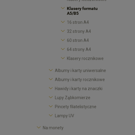
Klasery formatu
A5/B5
16 stron A4
32 strony A4
60 stron A4
64 strony A4
Klasery rocznikowe
Albumy i karty uniwersalne
Albumy i karty rocznikowe
Hawidy i karty na znaczki
Lupy Ząbkomierze
Pincety filatelistyczne
Lampy UV
Na monety