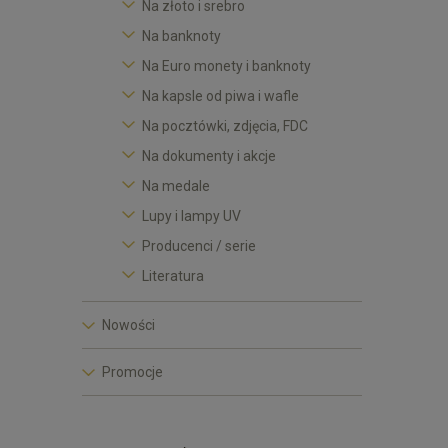
Na złoto i srebro
Na banknoty
Na Euro monety i banknoty
Na kapsle od piwa i wafle
Na pocztówki, zdjęcia, FDC
Na dokumenty i akcje
Na medale
Lupy i lampy UV
Producenci / serie
Literatura
Nowości
Promocje