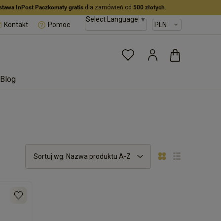
stawa InPost Paczkomaty gratis
dla zamówień od
500 złotych
.
Select Language
▼
Kontakt
Pomoc
Blog
Sortuj wg:
Nazwa produktu A-Z