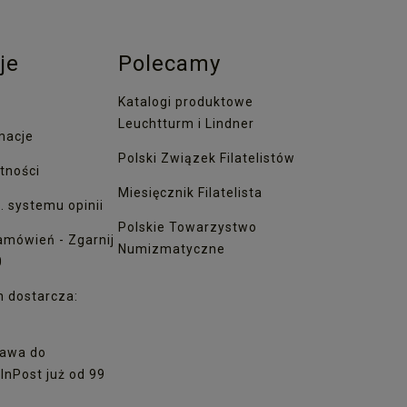
je
Polecamy
Katalogi produktowe
Leuchtturm i Lindner
macje
Polski Związek Filatelistów
tności
Miesięcznik Filatelista
. systemu opinii
Polskie Towarzystwo
amówień - Zgarnij
Numizmatyczne
0
h dostarcza:
awa do
nPost już od 99