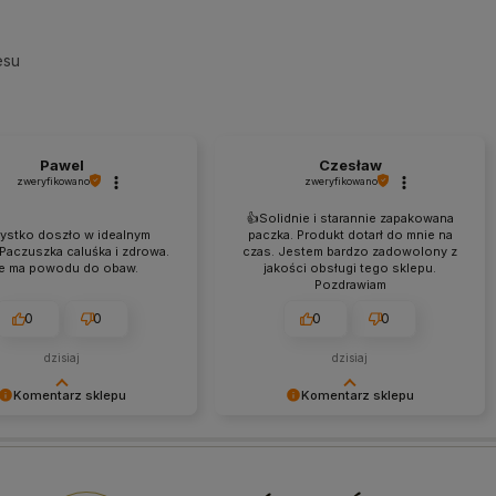
esu
Pawel
Czesław
zweryfikowano
zweryfikowano
👍️Solidnie i starannie zapakowana
ystko doszło w idealnym
paczka. Produkt dotarł do mnie na
 Paczuszka caluśka i zdrowa.
czas. Jestem bardzo zadowolony z
e ma powodu do obaw.
jakości obsługi tego sklepu.
Pozdrawiam
0
0
0
0
dzisiaj
dzisiaj
Komentarz sklepu
Komentarz sklepu
my Twój pozytywny
Dziękujemy za miłe słowa!
! Cieszymy się, że nasz
Jesteśmy dumni, że możemy
spełnił Twoje oczekiwania.
dostarczać naszym klientom tylko
dla nas największa nagroda.
najlepsze produkty. Do zobaczenia