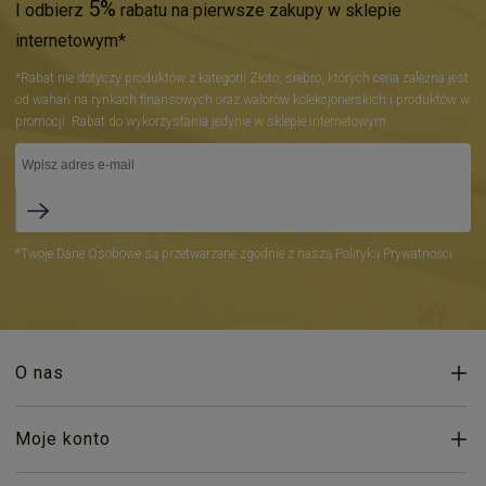
5%
I odbierz
rabatu na pierwsze zakupy w sklepie
internetowym*
*Rabat nie dotyczy produktów z kategorii Złoto, srebro, których cena zależna jest
od wahań na rynkach finansowych oraz walorów kolekcjonerskich i produktów w
promocji. Rabat do wykorzystania jedynie w sklepie internetowym.
*Twoje Dane Osobowe są przetwarzane zgodnie z naszą Polityką Prywatności.
O nas
Moje konto