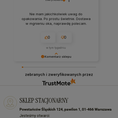
Nie mam jakichkolwiek uwag do
opakowania. Po prostu świetnie. Dostawa
w mgnieniu oka, naprawdę polecam.
0
0
w tym tygodniu
Komentarz sklepu
Bardzo dziękujemy za Twój czas i pozytywną
opinię! Zawsze staramy się sprostać
zebranych i zweryfikowanych przez
oczekiwaniom naszych klientów! Do zobaczenia:)
SKLEP STACJONARNY
Powstańców Śląskich 124, pawilon 1, 01-466 Warszawa
Jesteśmy otwarci: