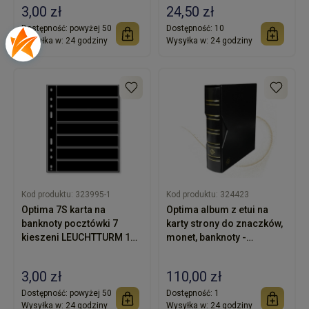
opakowanie 10 sztuk
3,00 zł
24,50 zł
Dostępność:
powyżej 50
Dostępność:
10
Wysyłka w:
24 godziny
Wysyłka w:
24 godziny
Kod produktu:
323995-1
Kod produktu:
324423
Optima 7S karta na
Optima album z etui na
banknoty pocztówki 7
karty strony do znaczków,
kieszeni LEUCHTTURM 1
monet, banknoty -
sztuka
LEUCHTTURM - czarny
3,00 zł
110,00 zł
Dostępność:
powyżej 50
Dostępność:
1
Wysyłka w:
24 godziny
Wysyłka w:
24 godziny