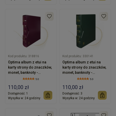
Kod produktu:
318816
Kod produktu:
330141
Optima album z etui na
Optima album z etui na
karty strony do znaczków,
karty strony do znaczków,
monet, banknoty -
monet, banknoty -
LEUCHTTURM - bordo
LEUCHTTURM - zielony
5.0
5.0
110,00 zł
110,00 zł
Dostępność:
1
Dostępność:
3
Wysyłka w:
24 godziny
Wysyłka w:
24 godziny