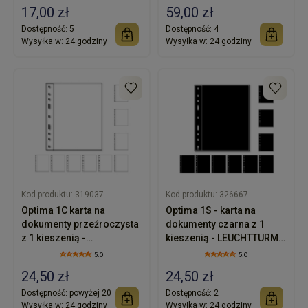
17,00 zł
59,00 zł
Dostępność:
5
Dostępność:
4
Wysyłka w:
24 godziny
Wysyłka w:
24 godziny
Kod produktu:
319037
Kod produktu:
326667
Optima 1C karta na
Optima 1S - karta na
dokumenty przeźroczysta
dokumenty czarna z 1
z 1 kieszenią -
kieszenią - LEUCHTTURM -
LEUCHTTURM -
opakowanie 10 sztuk
5.0
5.0
opakowanie 10 sztuk
24,50 zł
24,50 zł
Dostępność:
powyżej 20
Dostępność:
2
Wysyłka w:
24 godziny
Wysyłka w:
24 godziny