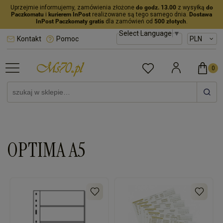
Uprzejmie informujemy, zamówienia złożone
do godz. 13.00
z wysyłką
do
Paczkomatu
i
kurierem InPost
realizowane są tego samego dnia.
Dostawa
InPost Paczkomaty gratis
dla zamówień od
500 złotych
.
Select Language
▼
Kontakt
Pomoc
OPTIMA A5