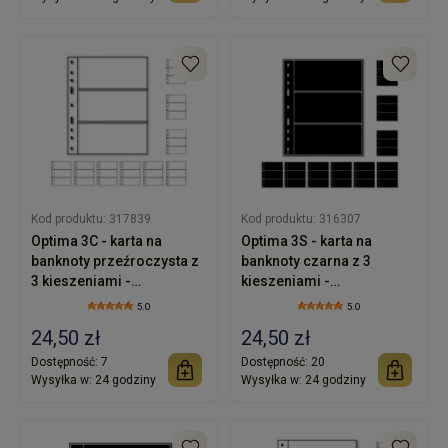
Kod produktu:
317839
Kod produktu:
316307
Optima 3C - karta na
Optima 3S - karta na
banknoty przeźroczysta z
banknoty czarna z 3
3 kieszeniami -
kieszeniami -
LEUCHTTURM -
LEUCHTTURM -
5.0
5.0
opakowanie 10 sztuk
opakowanie 10 sztuk
24,50 zł
24,50 zł
Dostępność:
7
Dostępność:
20
Wysyłka w:
24 godziny
Wysyłka w:
24 godziny