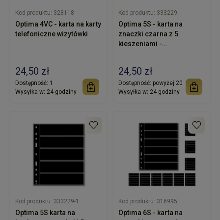
Kod produktu:
328118
Kod produktu:
333229
Optima 4VC - karta na karty
Optima 5S - karta na
telefoniczne wizytówki
znaczki czarna z 5
kieszeniami -
LEUCHTTURM -
opakowanie 10 sztuk
24,50 zł
24,50 zł
Dostępność:
1
Dostępność:
powyżej 20
Wysyłka w:
24 godziny
Wysyłka w:
24 godziny
Kod produktu:
333229-1
Kod produktu:
316995
Optima 5S karta na
Optima 6S - karta na