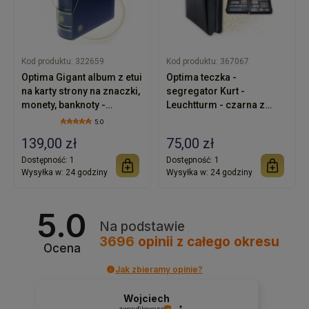
Kod produktu:
322659
Kod produktu:
367067
Optima Gigant album z etui
Optima teczka -
na karty strony na znaczki,
segregator Kurt -
monety, banknoty -
Leuchtturm - czarna z
Leuchtturm - granatowy
suwakiem
5.0
139,00 zł
75,00 zł
Dostępność:
1
Dostępność:
1
Wysyłka w:
24 godziny
Wysyłka w:
24 godziny
5.0
Na podstawie
3696
opinii
z całego okresu
Ocena
Jak zbieramy opinie?
Wojciech
zweryfikowano