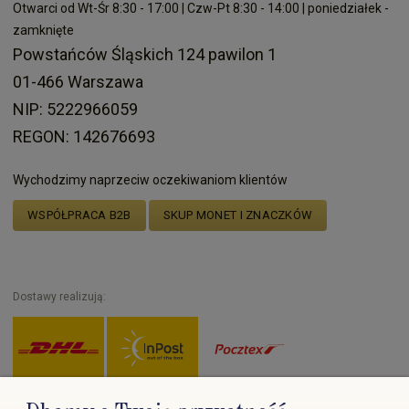
Otwarci od Wt-Śr 8:30 - 17:00 | Czw-Pt 8:30 - 14:00 | poniedziałek -
zamknięte
Powstańców Śląskich 124 pawilon 1
01-466 Warszawa
NIP: 5222966059
REGON: 142676693
Wychodzimy naprzeciw oczekiwaniom klientów
WSPÓŁPRACA B2B
SKUP MONET I ZNACZKÓW
Dostawy realizują:
Zapłać przez: