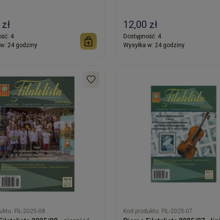
 zł
12,00 zł
ść:
4
Dostępność:
4
w:
24 godziny
Wysyłka w:
24 godziny
uktu:
FIL-2025-08
Kod produktu:
FIL-2025-07