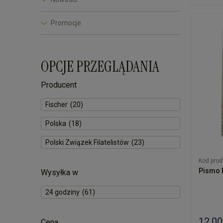
Promocje
OPCJE PRZEGLĄDANIA
Producent
Fischer
(20)
Polska
(18)
Polski Związek Filatelistów
(23)
Kod prod
Pismo F
Wysyłka w
24 godziny
(61)
12,00
Cena