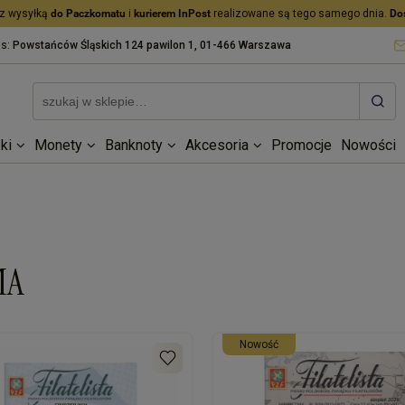
z wysyłką
do Paczkomatu
i
kurierem InPost
realizowane są tego samego dnia.
Do
as:
Powstańców Śląskich 124 pawilon 1, 01-466 Warszawa
ki
Monety
Banknoty
Akcesoria
Promocje
Nowości
MA
nowość