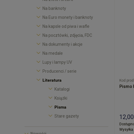
Na banknoty
Na Euro monety i banknoty
Na kapsle od piwa i wafle
Na pocztówki, zdjęcia, FDC
Na dokumenty i akcje
Na medale
Lupy i lampy UV
Producenci / serie
Literatura
Kod prod
Pismo F
Katalogi
Książki
Pisma
12,00
Stare gazety
Dostępno
Wysyłka 
Nowości