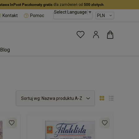
stawa InPost Paczkomaty gratis
dla zamówień od
500 złotych
.
Select Language
▼
Kontakt
Pomoc
Blog
Sortuj wg:
Nazwa produktu A-Z