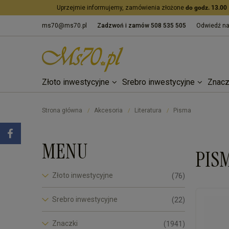
Uprzejmie informujemy, zamówienia złożone
do godz. 13.00
ms70@ms70.pl
Zadzwoń i zamów
508 535 505
Odwiedź n
Złoto inwestycyjne
Srebro inwestycyjne
Znacz
Strona główna
Akcesoria
Literatura
Pisma
/
/
/
MENU
PIS
Złoto inwestycyjne
(76)
Srebro inwestycyjne
(22)
Znaczki
(1941)