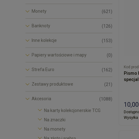
Monety
(621)
Banknoty
(126)
Inne kolekcje
(153)
Papiery wartościowe i mapy
(0)
Kod prod
Strefa Euro
(162)
Pismo F
specjal
Zestawy produktowe
(21)
Akcesoria
(1088)
10,00
Na karty kolekcjonerskie TCG
Dostępno
Wysyłka 
Na znaczki
Na monety
Na złoto i srebro