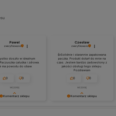
esu
Pawel
Czesław
zweryfikowano
zweryfikowano
👍️Solidnie i starannie zapakowana
ystko doszło w idealnym
paczka. Produkt dotarł do mnie na
 Paczuszka caluśka i zdrowa.
czas. Jestem bardzo zadowolony z
e ma powodu do obaw.
jakości obsługi tego sklepu.
Pozdrawiam
0
0
0
0
wczoraj
wczoraj
Komentarz sklepu
Komentarz sklepu
my Twój pozytywny
Dziękujemy za miłe słowa!
! Cieszymy się, że nasz
Jesteśmy dumni, że możemy
spełnił Twoje oczekiwania.
dostarczać naszym klientom tylko