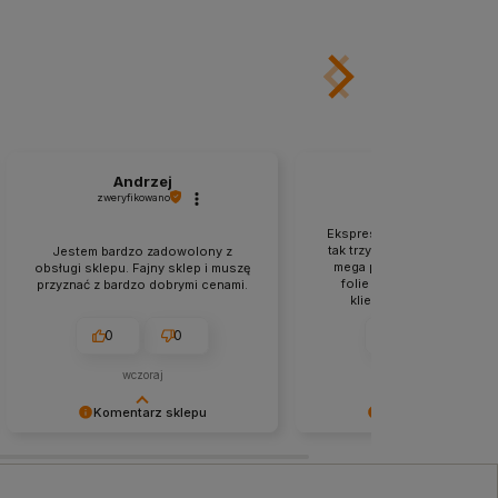
Andrzej
Roman
zweryfikowano
zweryfikowano
Ekspresowa wysyłka to pod
tak trzymać. Produkty zapa
Jestem bardzo zadowolony z
mega profesjonalnie, do te
obsługi sklepu. Fajny sklep i muszę
folie i jest rewelacja. Ob
przyznać z bardzo dobrymi cenami.
klienta jest profesjonaln
kulturalna. Jestem me
zadowolony z zakupów w
0
0
0
1
sklepie.
wczoraj
w tym tygodniu
Komentarz sklepu
Komentarz sklepu
Bardzo dziękujemy za Twój
Dziękujemy za pozostawien
komentarz! Twój entuzjazm jest dla
tak dobrej opinii. Naszym
nas najlepszą nagrodą. Do
priorytetem jest satysfakcja 