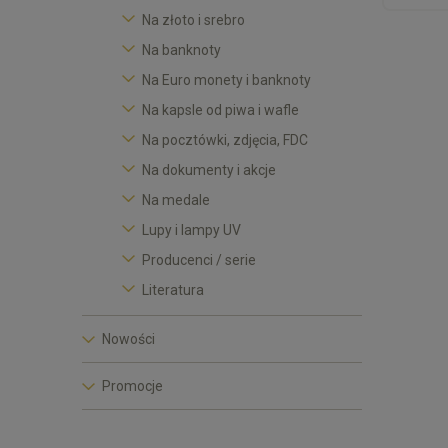
Na złoto i srebro
Na banknoty
Na Euro monety i banknoty
Na kapsle od piwa i wafle
Na pocztówki, zdjęcia, FDC
Na dokumenty i akcje
Na medale
Lupy i lampy UV
Producenci / serie
Literatura
Nowości
Promocje