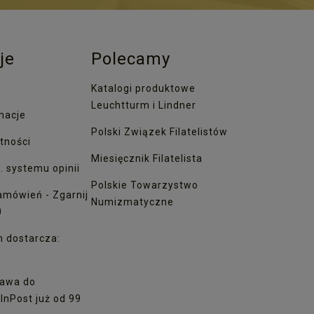
je
Polecamy
Katalogi produktowe
Leuchtturm i Lindner
macje
Polski Związek Filatelistów
tności
Miesięcznik Filatelista
. systemu opinii
Polskie Towarzystwo
amówień - Zgarnij
Numizmatyczne
0
h dostarcza:
awa do
nPost już od 99