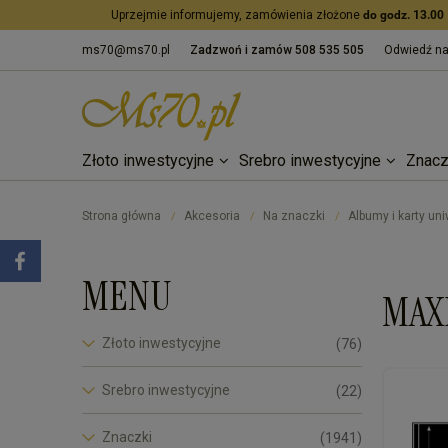
Uprzejmie informujemy, zamówienia złożone
do godz. 13.00
ms70@ms70.pl
Zadzwoń i zamów
508 535 505
Odwiedź n
Złoto inwestycyjne
Srebro inwestycyjne
Znacz
Strona główna
Akcesoria
Na znaczki
Albumy i karty un
/
/
/
MENU
MAX
Złoto inwestycyjne
(76)
Srebro inwestycyjne
(22)
Znaczki
(1941)