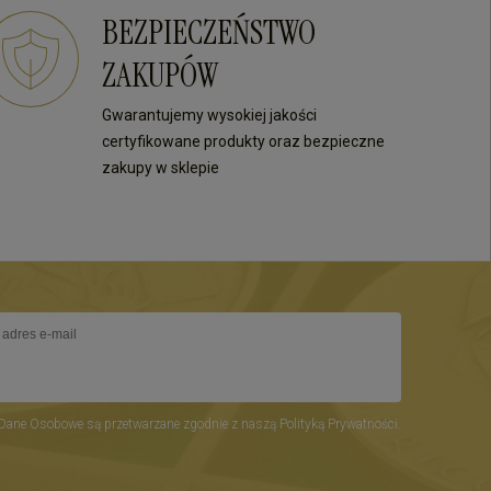
zobaczenia przy kolejnych
Twoja recenzja to nagroda 
BEZPIECZEŃSTWO
zakupach!
wysiłki - dziękujemy raz jes
mamy nadzieję - do szybki
ZAKUPÓW
zobaczenia! Ms70
Gwarantujemy wysokiej jakości
certyfikowane produkty oraz bezpieczne
zakupy w sklepie
Dane Osobowe są przetwarzane zgodnie z naszą Polityką Prywatności.