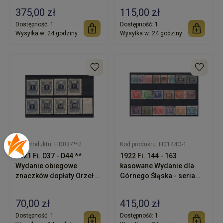
375,00 zł
115,00 zł
Dostępność:
1
Dostępność:
1
Wysyłka w:
24 godziny
Wysyłka w:
24 godziny
Kod produktu:
FID037**2
Kod produktu:
FI0144O-1
1921 Fi. D37 - D44 **
1922 Fi. 144 - 163
Wydanie obiegowe
kasowane Wydanie dla
znaczków dopłaty Orzeł z
Górnego Śląska - seria
tarczą
znaczków pocztowych
70,00 zł
415,00 zł
Dostępność:
1
Dostępność:
1