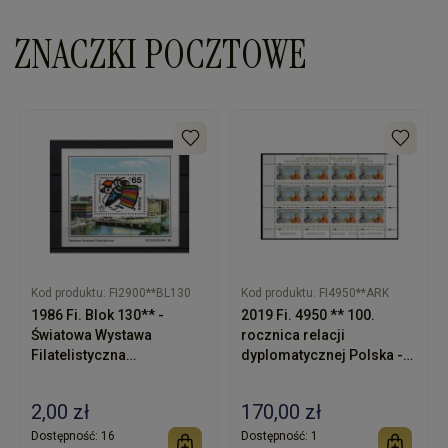
ZNACZKI POCZTOWE
Kod produktu:
FI2900**BL130
Kod produktu:
FI4950**ARK
1986 Fi. Blok 130** -
2019 Fi. 4950 ** 100.
Światowa Wystawa
rocznica relacji
Filatelistyczna
dyplomatycznej Polska -
Stockholmia 86
Watykan - wydanie
watykańskie - arkusik
2,00 zł
170,00 zł
znaczków
Dostępność:
16
Dostępność:
1