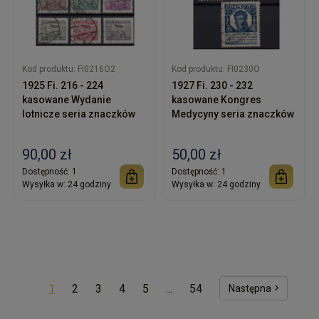
Kod produktu:
FI0216O2
Kod produktu:
FI0230O
1925 Fi. 216 - 224
1927 Fi. 230 - 232
kasowane Wydanie
kasowane Kongres
lotnicze seria znaczków
Medycyny seria znaczków
90,00 zł
50,00 zł
Dostępność:
1
Dostępność:
1
Wysyłka w:
24 godziny
Wysyłka w:
24 godziny
1
2
3
4
5
...
54