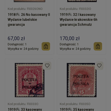
Kod produktu:
FI0026ONO
Kod produktu:
FI0032IO
1918 Fi. 26 No kasowany II
1919 Fi. 32 I kasowany
Wydanie lubelskie
Wydanie krakowskie 6h
gwarancja
gwarancja Schmutz
67,00 zł
170,00 zł
Dostępność:
1
Dostępność:
1
Wysyłka w:
24 godziny
Wysyłka w:
24 godziny
Kod produktu:
FI0033O
Kod produktu:
FI0035O
1919 Fi. 33 kasowany
1919 Fi. 35 kasowany