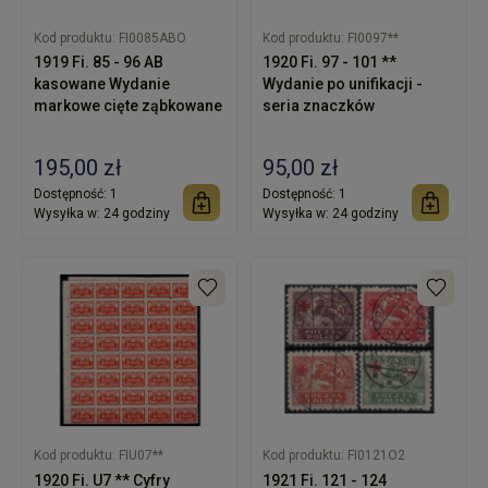
Kod produktu:
FI0085ABO
Kod produktu:
FI0097**
1919 Fi. 85 - 96 AB
1920 Fi. 97 - 101 **
kasowane Wydanie
Wydanie po unifikacji -
markowe cięte ząbkowane
seria znaczków
195,00 zł
95,00 zł
Dostępność:
1
Dostępność:
1
Wysyłka w:
24 godziny
Wysyłka w:
24 godziny
Kod produktu:
FIU07**
Kod produktu:
FI0121O2
1920 Fi. U7 ** Cyfry
1921 Fi. 121 - 124