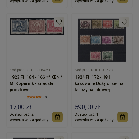
Wysyłka w:
24 godziny
Wysyłka w:
24 godziny
Kod produktu:
FI0164**1
Kod produktu:
FI0172O1
1923 Fi. 164 - 166 ** KEN /
1924 Fi. 172 - 181
M. Kopernik - znaczki
kasowane Duży orzeł na
pocztowe
tarczy barokowej
5.0
17,00 zł
590,00 zł
Dostępność:
2
Dostępność:
1
Wysyłka w:
24 godziny
Wysyłka w:
24 godziny