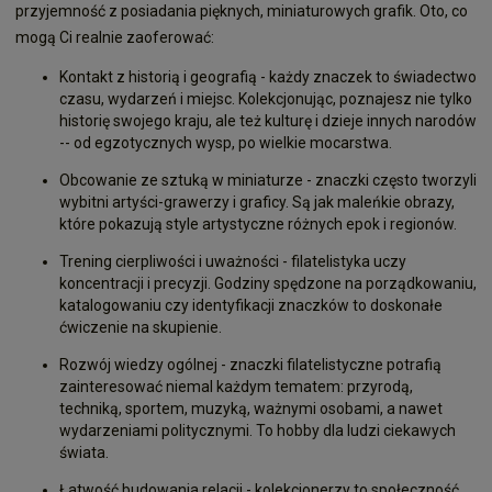
przyjemność z posiadania pięknych, miniaturowych grafik. Oto, co
mogą Ci realnie zaoferować:
Kontakt z historią i geografią - każdy znaczek to świadectwo
czasu, wydarzeń i miejsc. Kolekcjonując, poznajesz nie tylko
historię swojego kraju, ale też kulturę i dzieje innych narodów
-- od egzotycznych wysp, po wielkie mocarstwa.
Obcowanie ze sztuką w miniaturze - znaczki często tworzyli
wybitni artyści-grawerzy i graficy. Są jak maleńkie obrazy,
które pokazują style artystyczne różnych epok i regionów.
Trening cierpliwości i uważności - filatelistyka uczy
koncentracji i precyzji. Godziny spędzone na porządkowaniu,
katalogowaniu czy identyfikacji znaczków to doskonałe
ćwiczenie na skupienie.
Rozwój wiedzy ogólnej - znaczki filatelistyczne potrafią
zainteresować niemal każdym tematem: przyrodą,
techniką, sportem, muzyką, ważnymi osobami, a nawet
wydarzeniami politycznymi. To hobby dla ludzi ciekawych
świata.
Łatwość budowania relacji - kolekcjonerzy to społeczność,