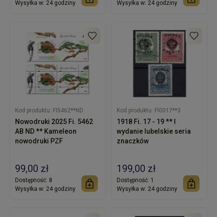
Wysyłka w:
24 godziny
Wysyłka w:
24 godziny
Kod produktu:
FI5462**ND
Kod produktu:
FI0017**3
Nowodruki 2025 Fi. 5462
1918 Fi. 17 - 19 ** I
AB ND ** Kameleon
wydanie lubelskie seria
nowodruki PZF
znaczków
99,00 zł
199,00 zł
Dostępność:
8
Dostępność:
1
Wysyłka w:
24 godziny
Wysyłka w:
24 godziny