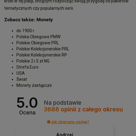
kroki w tej pasji, chcącym rozpocząć swoją przygodę od pakietów
tematycznych czy popularnych serii.
Zobacz także:
Monety
do 1900 r.
Polska Obiegowe PMW
Polskie Obiegowe PRL
Polskie Kolekcjonerskie PRL
Polskie Kolekcjonerskie RP
Polskie 2 i 5 zł NG
Strefa Euro
USA
Świat
Monety zastępcze
5.0
Na podstawie
3688
opinii
z całego okresu
Ocena
Jak zbieramy opinie?
Roman