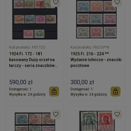
Kod produktu:
FI0172O
Kod produktu:
FI0216**8
1924 Fi. 172 - 181
1925 Fi. 216 - 224 **
kasowany Duży orzeł na
Wydanie lotnicze - znaczki
tarczy - seria znaczków
pocztowe
pocztowych
590,00 zł
300,00 zł
Dostępność:
1
Dostępność:
1
Wysyłka w:
24 godziny
Wysyłka w:
24 godziny