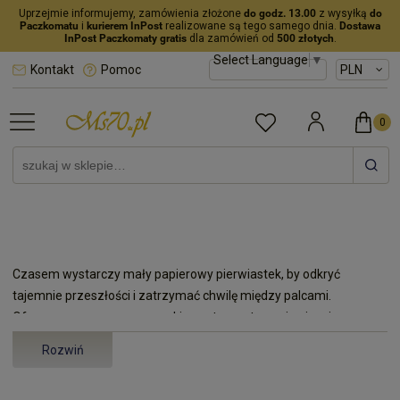
Uprzejmie informujemy, zamówienia złożone
do godz. 13.00
z wysyłką
do
Paczkomatu
i
kurierem InPost
realizowane są tego samego dnia.
Dostawa
InPost Paczkomaty gratis
dla zamówień od
500 złotych
.
Select Language
▼
Kontakt
Pomoc
Czasem wystarczy mały papierowy pierwiastek, by odkryć
tajemnie przeszłości i zatrzymać chwilę między palcami.
Oferowane przez nas znaczki pocztowe stanowią niespieszną
wędrówkę przez epoki, kraje i kultury. Szukasz waloru z
Rozwiń
korzeniami sprzed stu lat, czy raczej współczesnej emisji o
artystycznym zacięciu? U nas nie zabraknie ani jednego wariantu.