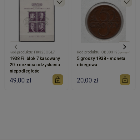
Kod produktu:
FI0323OBL7
Kod produktu:
OB0031938-13
1938 Fi. blok 7 kasowany
5 groszy 1938 - moneta
20. rocznica odzyskania
obiegowa
niepodległości
49,00 zł
20,00 zł