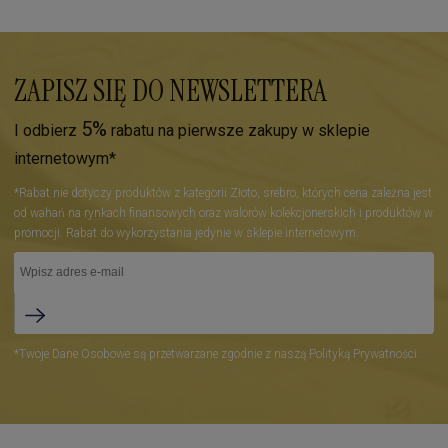
ZAPISZ SIĘ DO NEWSLETTERA
5%
I odbierz
rabatu na pierwsze zakupy w sklepie
internetowym*
*Rabat nie dotyczy produktów z kategorii Złoto, srebro, których cena zależna jest
od wahań na rynkach finansowych oraz walorów kolekcjonerskich i produktów w
promocji. Rabat do wykorzystania jedynie w sklepie internetowym.
*Twoje Dane Osobowe są przetwarzane zgodnie z naszą Polityką Prywatności.