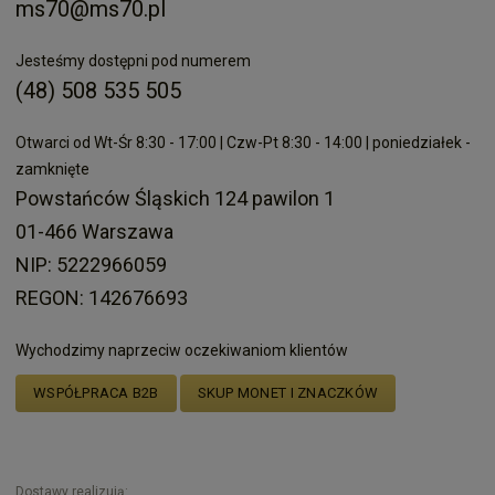
ms70@ms70.pl
Jesteśmy dostępni pod numerem
(48) 508 535 505
Otwarci od Wt-Śr 8:30 - 17:00 | Czw-Pt 8:30 - 14:00 | poniedziałek -
zamknięte
Powstańców Śląskich 124 pawilon 1
01-466 Warszawa
NIP: 5222966059
REGON: 142676693
Wychodzimy naprzeciw oczekiwaniom klientów
WSPÓŁPRACA B2B
SKUP MONET I ZNACZKÓW
Dostawy realizują: