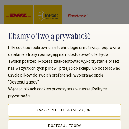
Dbamy o Twoją prywatność
Zapłać przez:
Pliki cookies i pokrewne im technologie umożliwiają poprawne
działanie strony i pomagają nam dostosować ofertę do
Twoich potrzeb. Możesz zaakceptować wykorzystanie przez
nas wszystkich tych plików i przejść do sklepu lub dostosować
użycie plików do swoich preferencji, wybierając opcję
"Dostosuj zgody".
Więcej o plikach cookies przeczytasz w naszej Polityce
© 2008-2026 MS70.pl / Ms70 Sp. z o.o. Wszelkie prawa
prywatności.
zastrzeżone. Kopiowanie treści i zdjęć bez zgody właściciela
zabronione
ZAAKCEPTUJ TYLKO NIEZBĘDNE
Sklep internetowy Shoper Premium
DOSTOSUJ ZGODY