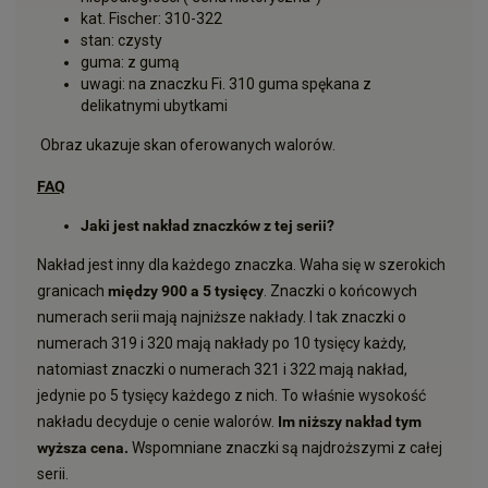
kat. Fischer: 310-322
stan: czysty
guma: z gumą
uwagi: na znaczku Fi. 310 guma spękana z
delikatnymi ubytkami
Obraz ukazuje skan oferowanych walorów.
FAQ
Jaki jest nakład znaczków z tej serii?
Nakład jest inny dla każdego znaczka. Waha się w szerokich
granicach
między 900 a 5 tysięcy
. Znaczki o końcowych
numerach serii mają najniższe nakłady. I tak znaczki o
numerach 319 i 320 mają nakłady po 10 tysięcy każdy,
natomiast znaczki o numerach 321 i 322 mają nakład,
jedynie po 5 tysięcy każdego z nich. To właśnie wysokość
nakładu decyduje o cenie walorów.
Im niższy nakład tym
wyższa cena.
Wspomniane znaczki są najdroższymi z całej
serii.