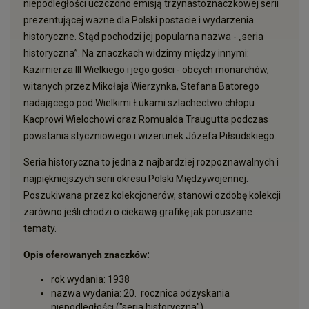
niepodległości uczczono emisją trzynastoznaczkowej serii
prezentującej ważne dla Polski postacie i wydarzenia
historyczne. Stąd pochodzi jej popularna nazwa - „seria
historyczna”. Na znaczkach widzimy między innymi:
Kazimierza III Wielkiego i jego gości - obcych monarchów,
witanych przez Mikołaja Wierzynka, Stefana Batorego
nadającego pod Wielkimi Łukami szlachectwo chłopu
Kacprowi Wielochowi oraz Romualda Traugutta podczas
powstania styczniowego i wizerunek Józefa Piłsudskiego.
Seria historyczna to jedna z najbardziej rozpoznawalnych i
najpiękniejszych serii okresu Polski Międzywojennej.
Poszukiwana przez kolekcjonerów, stanowi ozdobę kolekcji
zarówno jeśli chodzi o ciekawą grafikę jak poruszane
tematy.
Opis oferowanych znaczków:
rok wydania: 1938
nazwa wydania: 20. rocznica odzyskania
niepodległości ("seria historyczna")