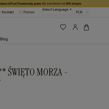
stawa InPost Paczkomaty gratis
dla zamówień od
500 złotych
.
Select Language
▼
Kontakt
Pomoc
Blog
61 ** ŚWIĘTO MORZA -
W