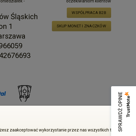
poniedziałek -
oczekiwaniom klientów
WSPÓŁPRACA B2B
ów Śląskich
on 1
SKUP MONET I ZNACZKÓW
arszawa
2966059
42676693
SPRAWDŹ OPINIE
zgody właściciela zabronione
Możesz zaakceptować wykorzystanie przez nas wszystkich tych