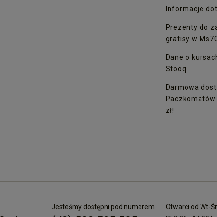
Informacje dot
Prezenty do z
gratisy w Ms7
Dane o kursac
Stooq
Darmowa dost
Paczkomatów I
zł!
Jesteśmy dostępni pod numerem
Otwarci od Wt-Śr 