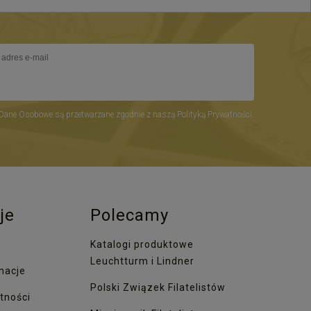
Dane Osobowe są przetwarzane zgodnie z naszą Polityką Prywatności.
je
Polecamy
Katalogi produktowe
Leuchtturm i Lindner
macje
Polski Związek Filatelistów
tności