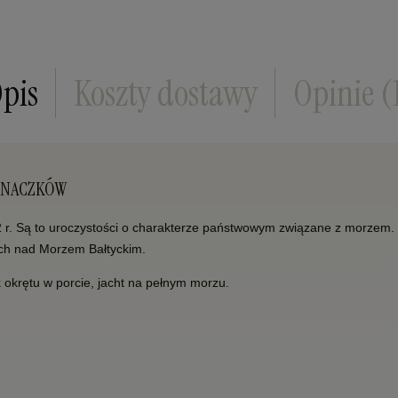
pis
Koszty dostawy
Opinie
(
A ZNACZKÓW
2 r. Są to uroczystości o charakterze państwowym związane z morzem
ych nad Morzem Bałtyckim.
okrętu w porcie, jacht na pełnym morzu.