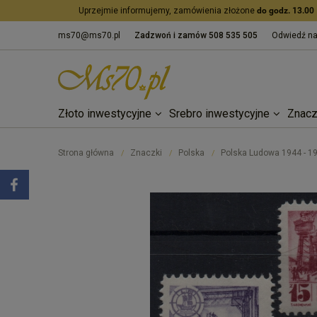
Uprzejmie informujemy, zamówienia złożone
do godz. 13.00
ms70@ms70.pl
Zadzwoń i zamów
508 535 505
Odwiedź n
Złoto inwestycyjne
Srebro inwestycyjne
Znacz
Strona główna
Znaczki
Polska
Polska Ludowa 1944 - 1
/
/
/