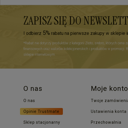
ZAPISZ SIĘ DO NEWSLET
5%
I odbierz
rabatu na pierwsze zakupy w sklepie 
*Rabat nie dotyczy produktów z kategorii Złoto, srebro, których cena 
finansowych oraz walorów kolekcjonerskich i produktów w promocji. 
sklepie internetowym.
O nas
Moje konto
O nas
Twoje zamówieni
Opinie Trustmate
Ustawienia konta
Sklep stacjonarny
Przechowalnia