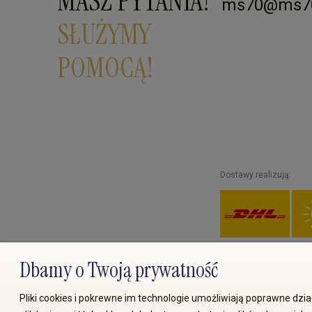
MASZ PYTANIA?
ms70@ms70
SŁUŻYMY
POMOCĄ!
Dostawy realizują:
Dbamy o Twoją prywatność
© 2008-2026 MS70.pl / Ms70 
Pliki cookies i pokrewne im technologie umożliwiają poprawne dz