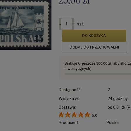
szt.
DO KOSZYKA
DODAJ DO PRZECHOWALNI
Brakuje Ci jeszcze
500,00 zł
, aby skor
inwestycyjnych).
Dostępność:
2
Wysyłka w:
24 godziny
Dostawa:
od 0,01 zł
(P
5.0
Cena nie zawiera ewentualnych kosztów płatn
Producent:
Polska