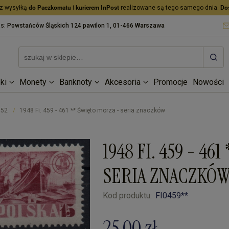
z wysyłką
do Paczkomatu
i
kurierem InPost
realizowane są tego samego dnia.
Do
as:
Powstańców Śląskich 124 pawilon 1, 01-466 Warszawa
ki
Monety
Banknoty
Akcesoria
Promocje
Nowości
952
1948 Fi. 459 - 461 ** Święto morza - seria znaczków
/
1948 FI. 459 - 4
SERIA ZNACZKÓ
Kod produktu:
FI0459**
25,00 zł