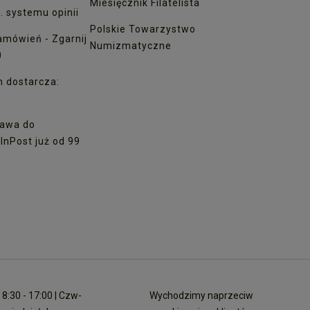
Miesięcznik Filatelista
. systemu opinii
Polskie Towarzystwo
amówień - Zgarnij
Numizmatyczne
0
h dostarcza:
awa do
nPost już od 99
8:30 - 17:00 | Czw-
Wychodzimy naprzeciw