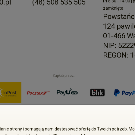
.pl
(48) 508 535 505
Pt 8:30 - 14:00 | 
zamknięte
Powstańc
124 pawil
01-466 W
NIP: 522
REGON: 1
Zapłać przez:
Sp. z o.o. Wszelkie prawa zastrzeżone. Kopiowanie treści i zdjęć bez 
iałanie strony i pomagają nam dostosować ofertę do Twoich potrzeb. 