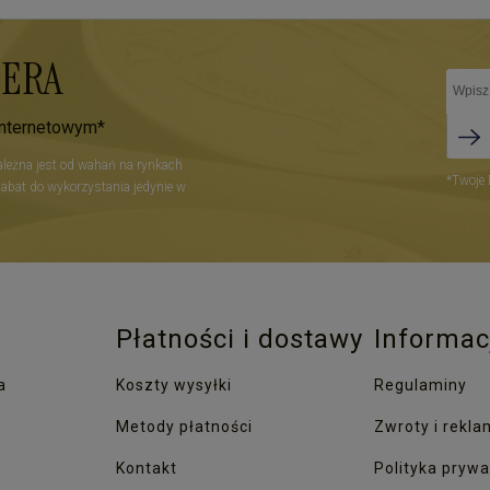
TERA
internetowym*
zależna jest od wahań na rynkach
*Twoje 
Rabat do wykorzystania jedynie w
Płatności i dostawy
Informac
a
Koszty wysyłki
Regulaminy
Metody płatności
Zwroty i rekla
Kontakt
Polityka prywa