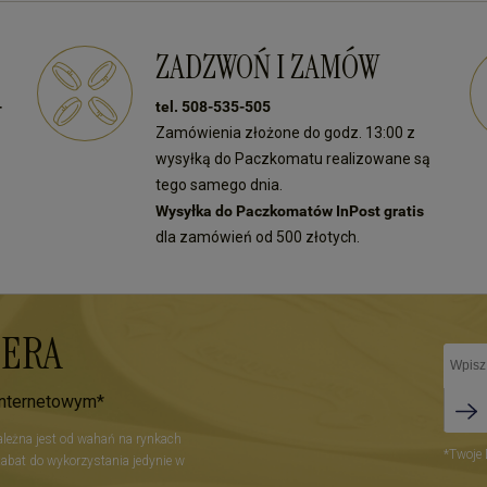
ZADZWOŃ I ZAMÓW
-
tel. 508-535-505
Zamówienia złożone do godz. 13:00 z
wysyłką do Paczkomatu realizowane są
tego samego dnia.
Wysyłka do Paczkomatów InPost gratis
dla zamówień od 500 złotych.
TERA
internetowym*
zależna jest od wahań na rynkach
*Twoje 
Rabat do wykorzystania jedynie w