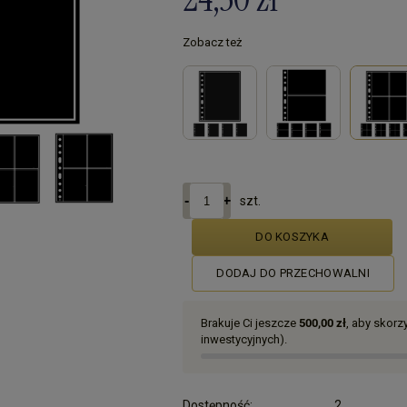
Zobacz też
szt.
DO KOSZYKA
DODAJ DO PRZECHOWALNI
Brakuje Ci jeszcze
500,00 zł
, aby skor
inwestycyjnych).
Dostępność:
2