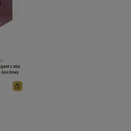
52
gant z etui
 - bordowy