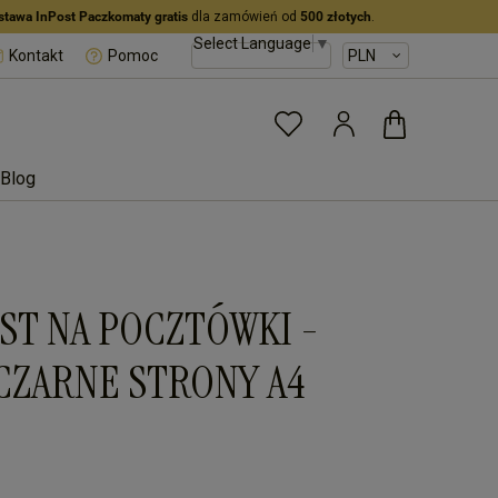
stawa InPost Paczkomaty gratis
dla zamówień od
500 złotych
.
Select Language
▼
Kontakt
Pomoc
Blog
ST NA POCZTÓWKI -
CZARNE STRONY A4