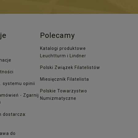
je
Polecamy
Katalogi produktowe
Leuchtturm i Lindner
macje
Polski Związek Filatelistów
tności
Miesięcznik Filatelista
. systemu opinii
Polskie Towarzystwo
amówień - Zgarnij
Numizmatyczne
0
h dostarcza:
awa do