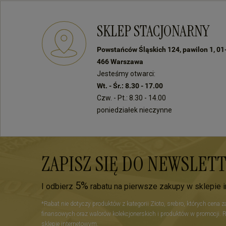
SKLEP STACJONARNY
Powstańców Śląskich 124, pawilon 1, 01
466 Warszawa
Jesteśmy otwarci:
Wt. - Śr.: 8.30 - 17.00
Czw. - Pt.: 8.30 - 14.00
poniedziałek nieczynne
ZAPISZ SIĘ DO NEWSLET
5%
I odbierz
rabatu na pierwsze zakupy w sklepie 
*Rabat nie dotyczy produktów z kategorii Złoto, srebro, których cena 
finansowych oraz walorów kolekcjonerskich i produktów w promocji. 
sklepie internetowym.