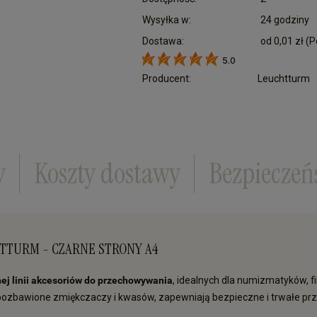
Wysyłka w:
24 godziny
Dostawa:
od 0,01 zł
(P
5.0
Cena nie zawiera ewentualnych kosztów płatn
Producent:
Leuchtturm
y
Koszty dostawy
Bezpieczeń
HTTURM - CZARNE STRONY A4
j linii akcesoriów do przechowywania
, idealnych dla numizmatyków, f
, pozbawione zmiękczaczy i kwasów, zapewniają bezpieczne i trwałe 