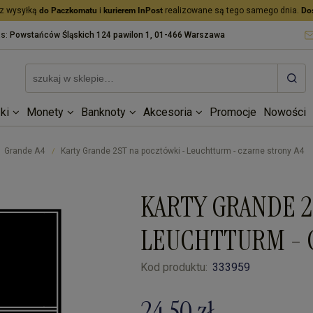
z wysyłką
do Paczkomatu
i
kurierem InPost
realizowane są tego samego dnia.
Do
as:
Powstańców Śląskich 124 pawilon 1, 01-466 Warszawa
ki
Monety
Banknoty
Akcesoria
Promocje
Nowości
Grande A4
Karty Grande 2ST na pocztówki - Leuchtturm - czarne strony A4
/
KARTY GRANDE 2
LEUCHTTURM - 
Kod produktu:
333959
24,50 zł