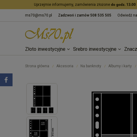
Uprzejmie informujemy, zamówienia złożone
do godz. 13.00
ms70@ms70.pl
Zadzwoń i zamów
508 535 505
Odwiedź n
Złoto inwestycyjne
Srebro inwestycyjne
Znacz
Strona główna
Akcesoria
Na banknoty
Albumy i karty
/
/
/
/