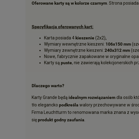
Oferowane karty są w kolorze czarnym
. Strona posiad
Specyfikacja oferowanych kart:
Karta posiada 4
kieszenie
(2x2)
,
Wymiary wewnętrzne kieszeni:
106x150 mm
(sze
Wymiary zewnętrzne kieszeni:
240x312 mm
(szer
Nowe, fabrycznie zapakowane w oryginalne o
Karty są
puste
, nie zawierają kolekcjonerskich
Dlaczego warto?
Karty Grande będą
idealnym rozwiązaniem
dla osób kt
tło elegancko
podkreśla
walory przechowywane w środku
Firma Leuchtturm to renomowana marka znana z wysoki
się
produkt godny zaufania
.