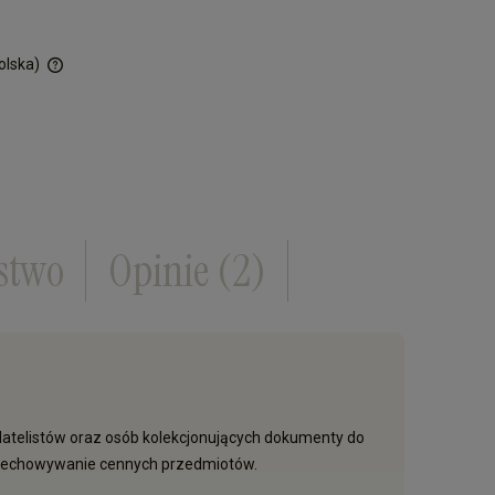
olska)
ości
stwo
Opinie
(2)
ilatelistów oraz osób kolekcjonujących dokumenty do
przechowywanie cennych przedmiotów.