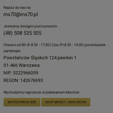
Napisz do nas na
ms70@ms70.pl
Jesteśmy dostępni pod numerem
(48) 508 535 505
Otwarci od Wt-Śr 8:30 - 17:00 | Czw-Pt 8:30 - 14:00 | poniedziałek -
zamknięte
Powstańców Śląskich 124 pawilon 1
01-466 Warszawa
NIP: 5222966059
REGON: 142676693
Wychodzimy naprzeciw oczekiwaniom klientów
WSPÓŁPRACA B2B
SKUP MONET I ZNACZKÓW