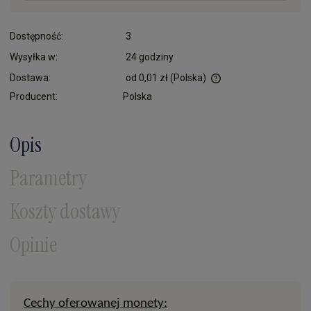
Dostępność:
3
Wysyłka w:
24 godziny
Dostawa:
od 0,01 zł
(Polska)
Cena nie zawiera ewentualnych kosztów płatności
Producent:
Polska
Opis
Parametry
Koszty dostawy
Opinie
Cechy oferowanej monety: