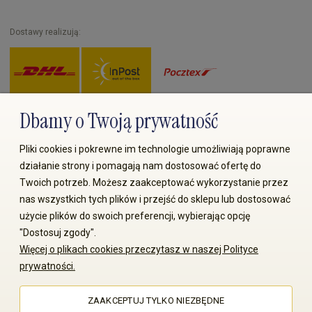
Dostawy realizują:
Dbamy o Twoją prywatność
Zapłać przez:
Pliki cookies i pokrewne im technologie umożliwiają poprawne
działanie strony i pomagają nam dostosować ofertę do
Twoich potrzeb. Możesz zaakceptować wykorzystanie przez
nas wszystkich tych plików i przejść do sklepu lub dostosować
użycie plików do swoich preferencji, wybierając opcję
"Dostosuj zgody".
© 2008-2026 MS70.pl / Ms70 Sp. z o.o. Wszelkie prawa
Więcej o plikach cookies przeczytasz w naszej Polityce
zastrzeżone. Kopiowanie treści i zdjęć bez zgody właściciela
prywatności.
zabronione
ZAAKCEPTUJ TYLKO NIEZBĘDNE