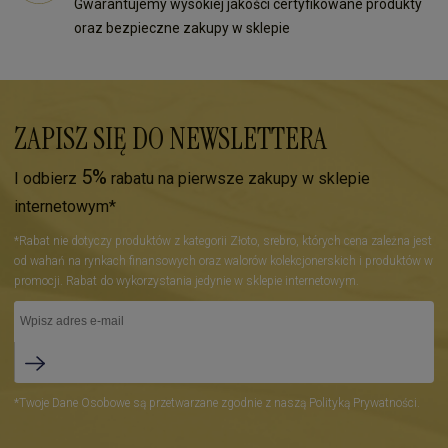
Gwarantujemy wysokiej jakości certyfikowane produkty
oraz bezpieczne zakupy w sklepie
ZAPISZ SIĘ DO NEWSLETTERA
5%
I odbierz
rabatu na pierwsze zakupy w sklepie
internetowym*
*Rabat nie dotyczy produktów z kategorii Złoto, srebro, których cena zależna jest
od wahań na rynkach finansowych oraz walorów kolekcjonerskich i produktów w
promocji. Rabat do wykorzystania jedynie w sklepie internetowym.
*Twoje Dane Osobowe są przetwarzane zgodnie z naszą Polityką Prywatności.