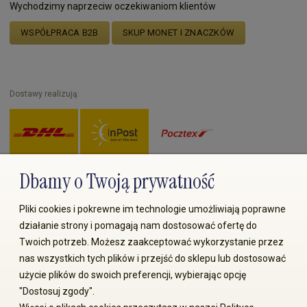
Wychodzimy naprzeciw oczekiwaniom klientów
WSPÓŁPRACA B2B
SKUP MONET I ZNACZKÓW
Dostawy realizują:
Dbamy o Twoją prywatność
Zapłać przez:
Pliki cookies i pokrewne im technologie umożliwiają poprawne
działanie strony i pomagają nam dostosować ofertę do
Twoich potrzeb. Możesz zaakceptować wykorzystanie przez
nas wszystkich tych plików i przejść do sklepu lub dostosować
użycie plików do swoich preferencji, wybierając opcję
"Dostosuj zgody".