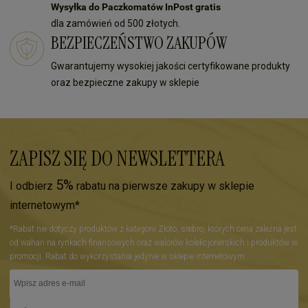
Wysyłka do Paczkomatów InPost gratis
dla zamówień od 500 złotych.
BEZPIECZEŃSTWO ZAKUPÓW
Gwarantujemy wysokiej jakości certyfikowane produkty
oraz bezpieczne zakupy w sklepie
ZAPISZ SIĘ DO NEWSLETTERA
5%
I odbierz
rabatu na pierwsze zakupy w sklepie
internetowym*
*Rabat nie dotyczy produktów z kategorii Złoto, srebro, których cena zależna jest
od wahań na rynkach finansowych oraz walorów kolekcjonerskich i produktów w
promocji. Rabat do wykorzystania jedynie w sklepie internetowym.