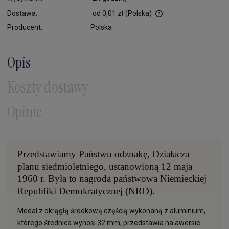
Dostawa:
od 0,01 zł
(Polska)
Cena nie zawiera ewentualnych kosztów płatności
Producent:
Polska
Opis
Koszty dostawy
Opinie
Przedstawiamy Państwu odznakę, D
ziałacza
planu siedmioletniego, ustanowioną 12 maja
1960 r. Była to nagroda państwowa Niemieckiej
Republiki Demokratycznej (NRD).
Medal z okrągłą środkową częścią wykonaną z aluminium,
którego średnica wynosi 32 mm, przedstawia na awersie