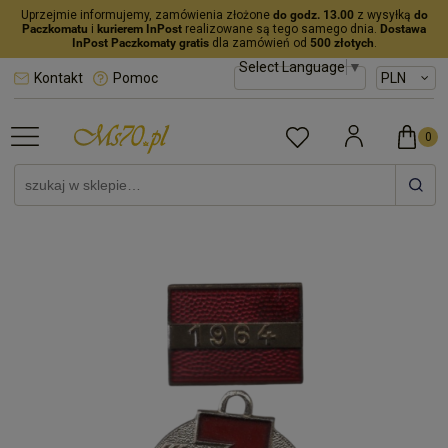
Uprzejmie informujemy, zamówienia złożone
do godz. 13.00
z wysyłką
do
Paczkomatu
i
kurierem InPost
realizowane są tego samego dnia.
Dostawa
InPost Paczkomaty gratis
dla zamówień od
500 złotych
.
Select Language
▼
Kontakt
Pomoc