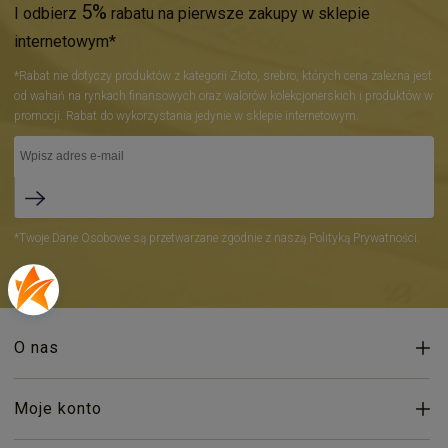
5%
I odbierz
rabatu na pierwsze zakupy w sklepie
internetowym*
*Rabat nie dotyczy produktów z kategorii Złoto, srebro, których cena zależna jest
od wahań na rynkach finansowych oraz walorów kolekcjonerskich i produktów w
promocji. Rabat do wykorzystania jedynie w sklepie internetowym.
*Twoje Dane Osobowe są przetwarzane zgodnie z naszą Polityką Prywatności.
O nas
Moje konto