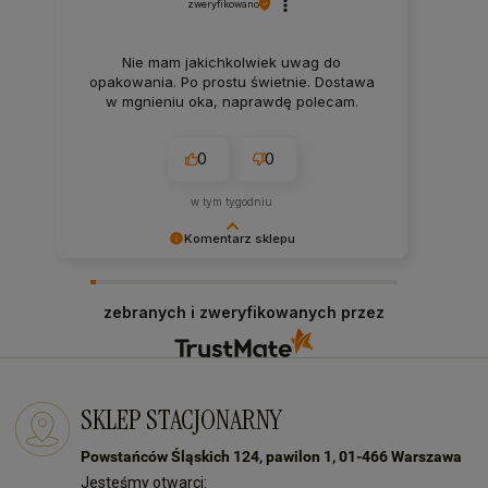
zweryfikowano
Nie mam jakichkolwiek uwag do
opakowania. Po prostu świetnie. Dostawa
w mgnieniu oka, naprawdę polecam.
0
0
w tym tygodniu
Komentarz sklepu
Bardzo dziękujemy za Twój czas i pozytywną
opinię! Zawsze staramy się sprostać
zebranych i zweryfikowanych przez
oczekiwaniom naszych klientów! Do zobaczenia:)
SKLEP STACJONARNY
Powstańców Śląskich 124, pawilon 1, 01-466 Warszawa
Jesteśmy otwarci: