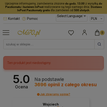
Uprzejmie informujemy, zamówienia złożone
do godz. 13.00
z wysyłką
do
Paczkomatu
i
kurierem InPost
realizowane są tego samego dnia.
Dostawa
InPost Paczkomaty gratis
dla zamówień od
500 złotych
.
Select Language
▼
Kontakt
Pomoc
Ten produkt jest niedostępny.
5.0
Na podstawie
3696
opinii
z całego okresu
Ocena
Jak zbieramy opinie?
Wojciech