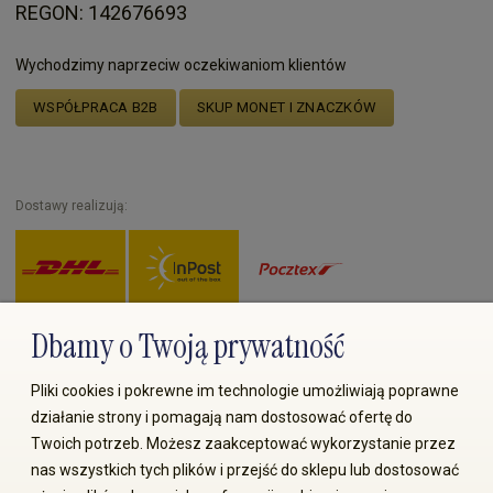
REGON: 142676693
Wychodzimy naprzeciw oczekiwaniom klientów
WSPÓŁPRACA B2B
SKUP MONET I ZNACZKÓW
Dostawy realizują:
Dbamy o Twoją prywatność
Zapłać przez:
Pliki cookies i pokrewne im technologie umożliwiają poprawne
działanie strony i pomagają nam dostosować ofertę do
Twoich potrzeb. Możesz zaakceptować wykorzystanie przez
nas wszystkich tych plików i przejść do sklepu lub dostosować