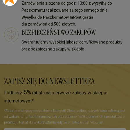
Zamówienia złożone do godz. 13:00 z wysyłką do
Paczkomatu realizowane są tego samego dnia.
Wysyłka do Paczkomatów InPost gratis
dla zamówień od 500 złotych.
BEZPIECZEŃSTWO ZAKUPÓW
Gwarantujemy wysokiej jakości certyfikowane produkty
oraz bezpieczne zakupy w sklepie
ZAPISZ SIĘ DO NEWSLETTERA
5%
I odbierz
rabatu na pierwsze zakupy w sklepie
internetowym*
*Rabat nie dotyczy produktów z kategorii Złoto, srebro, których cena zależna jest
od wahań na rynkach finansowych oraz walorów kolekcjonerskich i produktów w
promocji. Rabat do wykorzystania jedynie w sklepie internetowym.