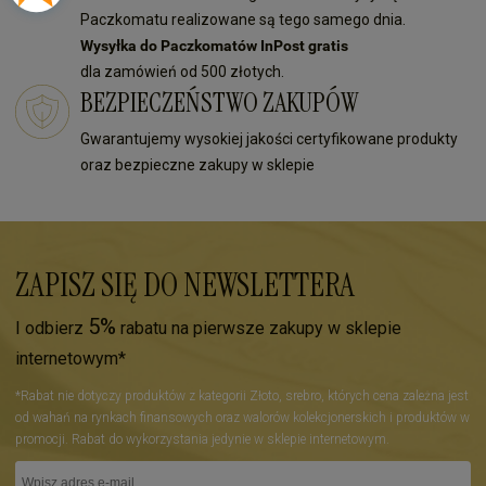
Paczkomatu realizowane są tego samego dnia.
Wysyłka do Paczkomatów InPost gratis
dla zamówień od 500 złotych.
BEZPIECZEŃSTWO ZAKUPÓW
Gwarantujemy wysokiej jakości certyfikowane produkty
oraz bezpieczne zakupy w sklepie
ZAPISZ SIĘ DO NEWSLETTERA
5%
I odbierz
rabatu na pierwsze zakupy w sklepie
internetowym*
*Rabat nie dotyczy produktów z kategorii Złoto, srebro, których cena zależna jest
od wahań na rynkach finansowych oraz walorów kolekcjonerskich i produktów w
promocji. Rabat do wykorzystania jedynie w sklepie internetowym.