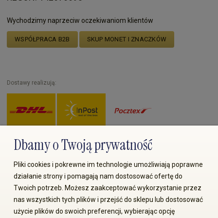
Wychodzimy naprzeciw oczekiwaniom klientów
WSPÓŁPRACA B2B
SKUP MONET I ZNACZKÓW
Dostawy realizują:
Dbamy o Twoją prywatność
Zapłać przez:
Pliki cookies i pokrewne im technologie umożliwiają poprawne
działanie strony i pomagają nam dostosować ofertę do
Twoich potrzeb. Możesz zaakceptować wykorzystanie przez
nas wszystkich tych plików i przejść do sklepu lub dostosować
użycie plików do swoich preferencji, wybierając opcję