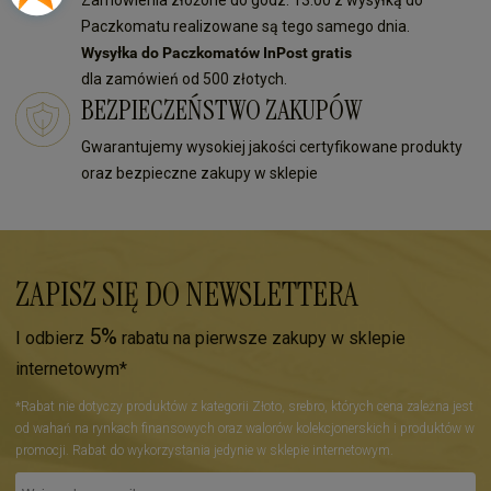
Zamówienia złożone do godz. 13:00 z wysyłką do
Paczkomatu realizowane są tego samego dnia.
Wysyłka do Paczkomatów InPost gratis
dla zamówień od 500 złotych.
BEZPIECZEŃSTWO ZAKUPÓW
Gwarantujemy wysokiej jakości certyfikowane produkty
oraz bezpieczne zakupy w sklepie
ZAPISZ SIĘ DO NEWSLETTERA
5%
I odbierz
rabatu na pierwsze zakupy w sklepie
internetowym*
*Rabat nie dotyczy produktów z kategorii Złoto, srebro, których cena zależna jest
od wahań na rynkach finansowych oraz walorów kolekcjonerskich i produktów w
promocji. Rabat do wykorzystania jedynie w sklepie internetowym.