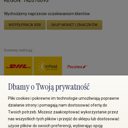
REGON: 142676693
Wychodzimy naprzeciw oczekiwaniom klientów
WSPÓŁPRACA B2B
SKUP MONET I ZNACZKÓW
Dostawy realizują:
Dbamy o Twoją prywatność
Zapłać przez:
Pliki cookies i pokrewne im technologie umożliwiają poprawne
działanie strony i pomagają nam dostosować ofertę do
Twoich potrzeb. Możesz zaakceptować wykorzystanie przez
nas wszystkich tych plików i przejść do sklepu lub dostosować
użycie plików do swoich preferencji, wybierając opcję