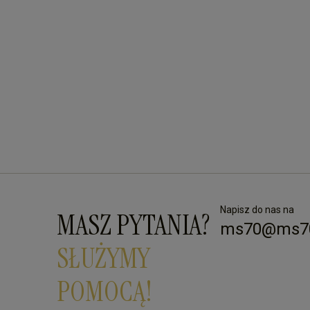
Napisz do nas na
MASZ PYTANIA?
ms70@ms70
SŁUŻYMY
POMOCĄ!