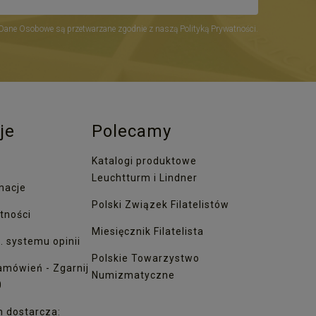
Dane Osobowe są przetwarzane zgodnie z naszą Polityką Prywatności.
je
Polecamy
Katalogi produktowe
Leuchtturm i Lindner
macje
Polski Związek Filatelistów
tności
Miesięcznik Filatelista
. systemu opinii
Polskie Towarzystwo
amówień - Zgarnij
Numizmatyczne
0
h dostarcza: