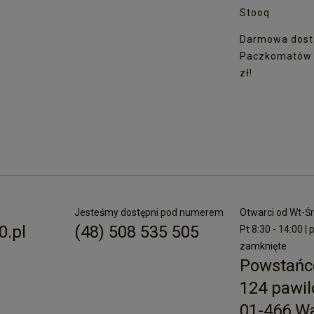
Stooq
Darmowa dost
Paczkomatów I
zł!
Jesteśmy dostępni pod numerem
Otwarci od Wt-Śr 
.pl
(48) 508 535 505
Pt 8:30 - 14:00 | 
zamknięte
Powstańc
124 pawil
01-466 W