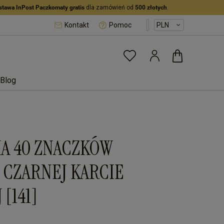
stawa InPost Paczkomaty gratis
dla zamówień od
500 złotych
.
Kontakt
Pomoc
Blog
IA 40 ZNACZKÓW
 CZARNEJ KARCIE
[141]