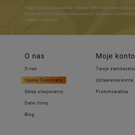
*Rabat nie dotyczy produktów z kategorii Złoto, srebro, których cena 
finansowych oraz walorów kolekcjonerskich i produktów w promocji. 
sklepie internetowym.
O nas
Moje konto
O nas
Twoje zamówieni
Opinie Trustmate
Ustawienia konta
Sklep stacjonarny
Przechowalnia
Dane firmy
Blog