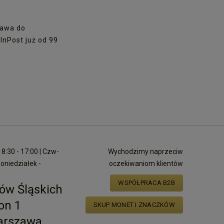
awa do
nPost już od 99
8:30 - 17:00 | Czw-
Wychodzimy naprzeciw
poniedziałek -
oczekiwaniom klientów
WSPÓŁPRACA B2B
ów Śląskich
on 1
SKUP MONET I ZNACZKÓW
arszawa