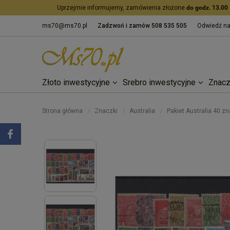
Uprzejmie informujemy, zamówienia złożone
do godz. 13.00
ms70@ms70.pl
Zadzwoń i zamów
508 535 505
Odwiedź n
Złoto inwestycyjne
Srebro inwestycyjne
Znacz
Strona główna
Znaczki
Australia
Pakiet Australia 40 z
/
/
/