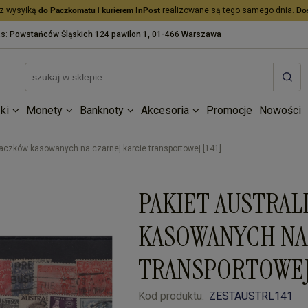
z wysyłką
do Paczkomatu
i
kurierem InPost
realizowane są tego samego dnia.
Do
as:
Powstańców Śląskich 124 pawilon 1, 01-466 Warszawa
ki
Monety
Banknoty
Akcesoria
Promocje
Nowości
naczków kasowanych na czarnej karcie transportowej [141]
PAKIET AUSTRAL
KASOWANYCH NA
TRANSPORTOWEJ 
Kod produktu:
ZESTAUSTRL141