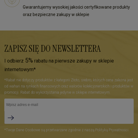
Gwarantujemy wysokiej jakości certyfikowane produkty
oraz bezpieczne zakupy w sklepie
ZAPISZ SIĘ DO NEWSLETTERA
5%
I odbierz
rabatu na pierwsze zakupy w sklepie
internetowym*
*Rabat nie dotyczy produktów z kategorii Złoto, srebro, których cena zależna jest
od wahań na rynkach finansowych oraz walorów kolekcjonerskich i produktów w
promocji. Rabat do wykorzystania jedynie w sklepie internetowym.
*Twoje Dane Osobowe są przetwarzane zgodnie z naszą Polityką Prywatności.