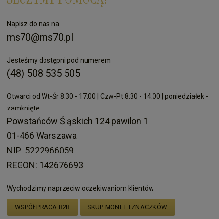
Napisz do nas na
ms70@ms70.pl
Jesteśmy dostępni pod numerem
(48) 508 535 505
Otwarci od Wt-Śr 8:30 - 17:00 | Czw-Pt 8:30 - 14:00 | poniedziałek -
zamknięte
Powstańców Śląskich 124 pawilon 1
01-466 Warszawa
NIP: 5222966059
REGON: 142676693
Wychodzimy naprzeciw oczekiwaniom klientów
WSPÓŁPRACA B2B
SKUP MONET I ZNACZKÓW