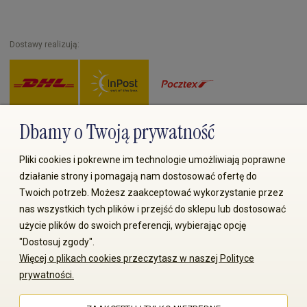
Dostawy realizują:
Dbamy o Twoją prywatność
Zapłać przez:
Pliki cookies i pokrewne im technologie umożliwiają poprawne
działanie strony i pomagają nam dostosować ofertę do
Twoich potrzeb. Możesz zaakceptować wykorzystanie przez
nas wszystkich tych plików i przejść do sklepu lub dostosować
użycie plików do swoich preferencji, wybierając opcję
"Dostosuj zgody".
© 2008-2026 MS70.pl / Ms70 Sp. z o.o. Wszelkie prawa
Więcej o plikach cookies przeczytasz w naszej Polityce
zastrzeżone. Kopiowanie treści i zdjęć bez zgody właściciela
prywatności.
zabronione