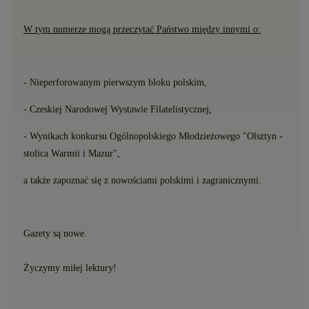
W tym numerze mogą przeczytać Państwo między innymi o:
- Nieperforowanym pierwszym bloku polskim,
- Czeskiej Narodowej Wystawie Filatelistycznej,
- Wynikach konkursu Ogólnopolskiego Młodzieżowego "Olsztyn -
stolica Warmii i Mazur",
a także zapoznać się
z nowo
ś
ciami polskimi i zagranicznymi.
Gazety s
ą
nowe.
Ż
yczymy mi
ł
ej lektury!