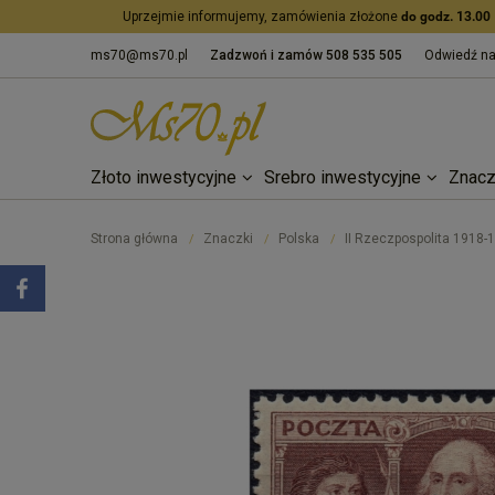
Uprzejmie informujemy, zamówienia złożone
do godz. 13.00
ms70@ms70.pl
Zadzwoń i zamów
508 535 505
Odwiedź n
Złoto inwestycyjne
Srebro inwestycyjne
Znacz
Strona główna
Znaczki
Polska
II Rzeczpospolita 1918-
/
/
/