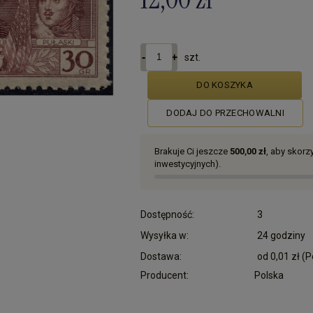
szt.
DO KOSZYKA
DODAJ DO PRZECHOWALNI
Brakuje Ci jeszcze
500,00 zł
, aby skor
inwestycyjnych).
Dostępność:
3
Wysyłka w:
24 godziny
Dostawa:
od 0,01 zł
(P
Producent:
Polska
Cena nie zawiera ewentualnych kosztów płatn