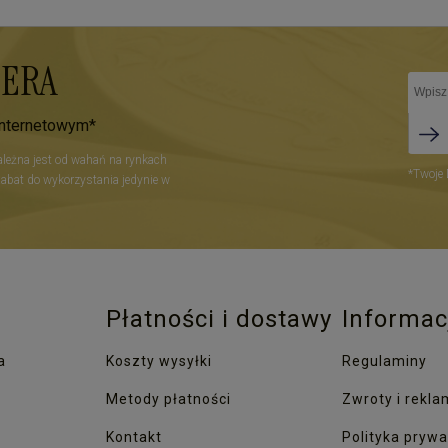
TERA
internetowym*
zależna jest od wahań na rynkach
*Twoje 
Rabat do wykorzystania jedynie w
Płatności i dostawy
Informac
a
Koszty wysyłki
Regulaminy
Metody płatności
Zwroty i rekla
Kontakt
Polityka prywa