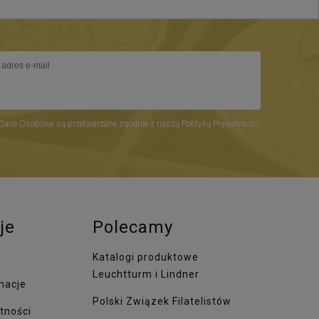
Dane Osobowe są przetwarzane zgodnie z naszą Polityką Prywatności.
je
Polecamy
Katalogi produktowe
Leuchtturm i Lindner
macje
Polski Związek Filatelistów
tności