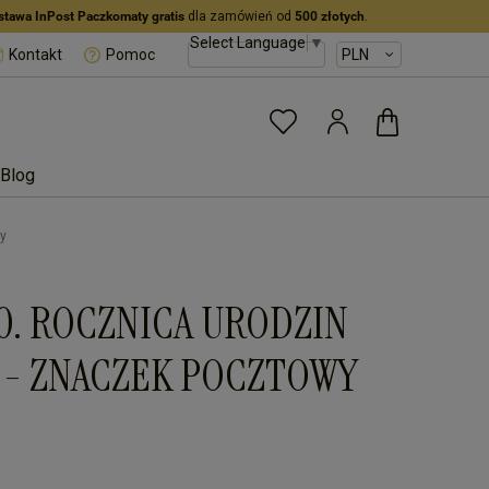
stawa InPost Paczkomaty gratis
dla zamówień od
500 złotych
.
Select Language
▼
Kontakt
Pomoc
Blog
wy
200. ROCZNICA URODZIN
 - ZNACZEK POCZTOWY