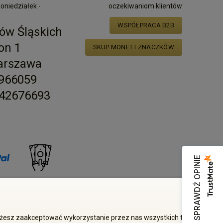
poniedziałek -
oczekiwaniom klientów
WSPÓŁPRACA B2B
ów Śląskich
on 1
SKUP MONET I ZNACZKÓW
arszawa
2966059
42676693
SPRAWDŹ OPINIE
zgody właściciela zabronione
Możesz zaakceptować wykorzystanie przez nas wszystkich tych