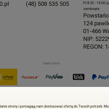
.pl
(48) 508 535 505
Pt 8:30 - 14:00 | 
zamknięte
Powstańc
124 pawil
01-466 W
NIP: 522
REGON: 1
Zapłać przez:
Sp. z o.o. Wszelkie prawa zastrzeżone. Kopiowanie treści i zdjęć bez 
iałanie strony i pomagają nam dostosować ofertę do Twoich potrzeb. 