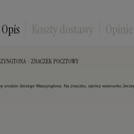
Opis
Koszty dostawy
Opinie
 WASZYNGTONA - ZNACZEK POCZTOWY
icę urodzin Jerzego Waszyngtona. Na znaczku, oprócz wizerunku Jer