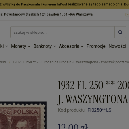
z wysyłką
do Paczkomatu
i
kurierem InPost
realizowane są tego samego dnia.
Do
as:
Powstańców Śląskich 124 pawilon 1, 01-466 Warszawa
ki
Monety
Banknoty
Akcesoria
Promocje
Nowości
1939
1932 Fi. 250 ** 200. rocznica urodzin J. Waszyngtona - znaczek poczto
/
1932 FI. 250 ** 
J. WASZYNGTONA
Kod produktu:
FI0250**LS
12,00 zł