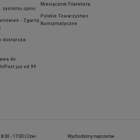
Miesięcznik Filatelista
. systemu opinii
Polskie Towarzystwo
amówień - Zgarnij
Numizmatyczne
0
h dostarcza:
awa do
nPost już od 99
8:30 - 17:00 | Czw-
Wychodzimy naprzeciw