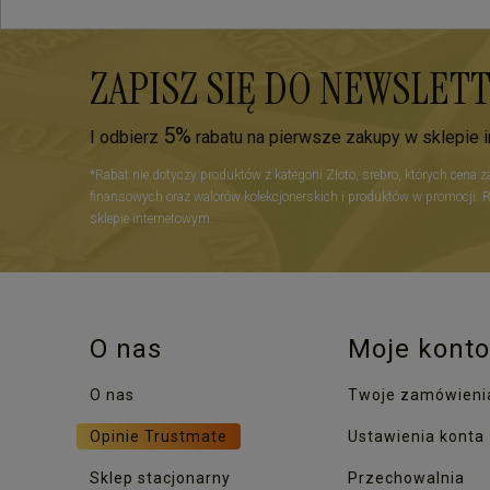
ZAPISZ SIĘ DO NEWSLET
5%
I odbierz
rabatu na pierwsze zakupy w sklepie 
*Rabat nie dotyczy produktów z kategorii Złoto, srebro, których cena 
finansowych oraz walorów kolekcjonerskich i produktów w promocji. 
sklepie internetowym.
O nas
Moje konto
O nas
Twoje zamówieni
Opinie Trustmate
Ustawienia konta
Sklep stacjonarny
Przechowalnia