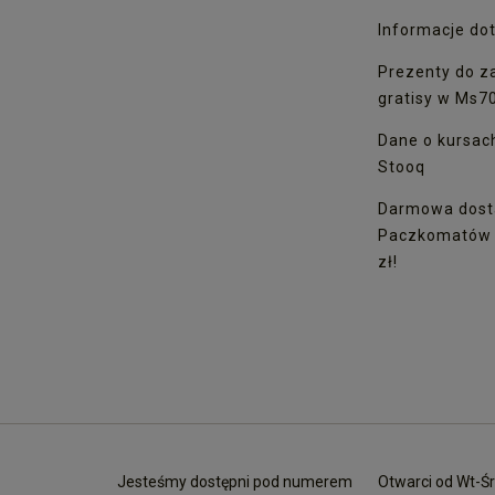
Informacje dot
Prezenty do z
gratisy w Ms7
Dane o kursac
Stooq
Darmowa dost
Paczkomatów I
zł!
Jesteśmy dostępni pod numerem
Otwarci od Wt-Śr 