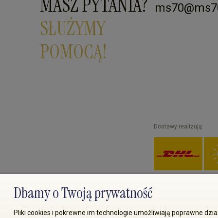
MASZ PYTANIA?
ms70@ms70
SŁUŻYMY
POMOCĄ!
Dostawy realizują:
Dbamy o Twoją prywatność
© 2008-2026 MS70.pl / Ms70 
Pliki cookies i pokrewne im technologie umożliwiają poprawne dz