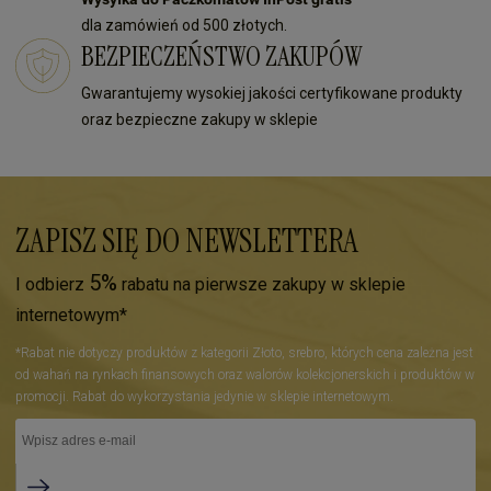
dla zamówień od 500 złotych.
BEZPIECZEŃSTWO ZAKUPÓW
Gwarantujemy wysokiej jakości certyfikowane produkty
oraz bezpieczne zakupy w sklepie
ZAPISZ SIĘ DO NEWSLETTERA
5%
I odbierz
rabatu na pierwsze zakupy w sklepie
internetowym*
*Rabat nie dotyczy produktów z kategorii Złoto, srebro, których cena zależna jest
od wahań na rynkach finansowych oraz walorów kolekcjonerskich i produktów w
promocji. Rabat do wykorzystania jedynie w sklepie internetowym.