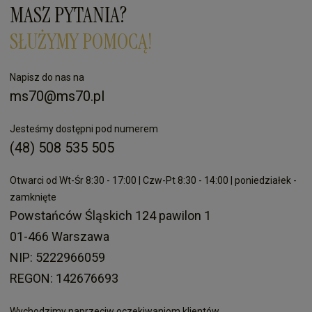
MASZ PYTANIA?
SŁUŻYMY POMOCĄ!
Napisz do nas na
ms70@ms70.pl
Jesteśmy dostępni pod numerem
(48) 508 535 505
Otwarci od Wt-Śr 8:30 - 17:00 | Czw-Pt 8:30 - 14:00 | poniedziałek -
zamknięte
Powstańców Śląskich 124 pawilon 1
01-466 Warszawa
NIP: 5222966059
REGON: 142676693
Wychodzimy naprzeciw oczekiwaniom klientów