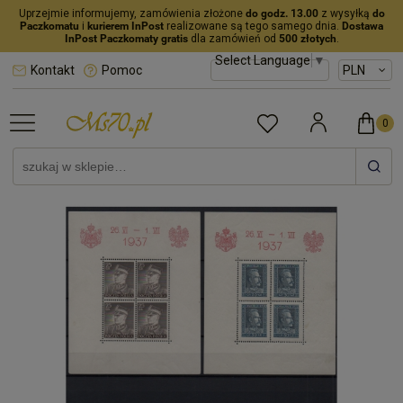
Uprzejmie informujemy, zamówienia złożone
do godz. 13.00
z wysyłką
do
Paczkomatu
i
kurierem InPost
realizowane są tego samego dnia.
Dostawa
InPost Paczkomaty gratis
dla zamówień od
500 złotych
.
Select Language
▼
Kontakt
Pomoc