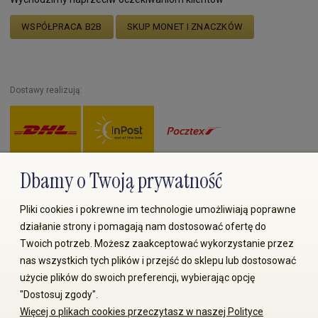
WSPÓŁPRACA B2B
SKUP MONET I ZNACZKÓW
Dostawy realizują:
Dbamy o Twoją prywatność
Zapłać przez:
Pliki cookies i pokrewne im technologie umożliwiają poprawne
działanie strony i pomagają nam dostosować ofertę do
Twoich potrzeb. Możesz zaakceptować wykorzystanie przez
nas wszystkich tych plików i przejść do sklepu lub dostosować
użycie plików do swoich preferencji, wybierając opcję
"Dostosuj zgody".
© 2008-2026 MS70.pl / Ms70 Sp. z o.o. Wszelkie prawa
Więcej o plikach cookies przeczytasz w naszej Polityce