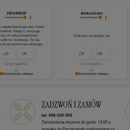
ZBIGNIEW
Aleksander
zweryfikowano
zweryfikowano
e zapakowana paczka, trwałe
owanie. Dbają o swojego
enta, te natychmiastowe
Polecam, wszystko ok!
syłki to rewelacja. To się
a bezproblemowa obsługa,
m mega zadowolony.Jak mi
ecano, tak zrealizowano.
0
0
0
0
syłka dotarła do mnie bez
nego uszczerbku. Bardzo
w tym tygodniu
w tym tygodniu
ytrzymałe opakowanie.
Komentarz sklepu
Komentarz sklepu
emy za tak pozytywną
Dziękujemy za entuzjastyczne
Doceniamy czas i wysiłek
opinie! Twój komentarz sprawił nam
w podzielenie się z nami i
wiele radości. Jeśli będziesz mieć
lientami Twoimi
pytania czy potrzebować pomocy,
ZADZWOŃ I ZAMÓW
czeniami. Do zobaczenia!
skontaktuj się z nami - zawsze
służymy pomocą!
-
tel. 508-535-505
Zamówienia złożone do godz. 13:00 z
wysyłką do Paczkomatu realizowane są