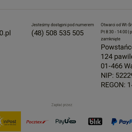
Jesteśmy dostępni pod numerem
Otwarci od Wt-Śr 
.pl
(48) 508 535 505
Pt 8:30 - 14:00 | 
zamknięte
Powstańc
124 pawil
01-466 W
NIP: 522
REGON: 1
Zapłać przez: