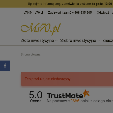
Uprzejmie informujemy, zamówienia złożone
do godz. 13.00
ms70@ms70.pl
Zadzwoń i zamów
508 535 505
Odwiedź n
Złoto inwestycyjne
Srebro inwestycyjne
Znacz
Strona główna
Ten produkt jest niedostępny.
5.0
Ocena
Na podstawie
3686
opinii
z całego okr