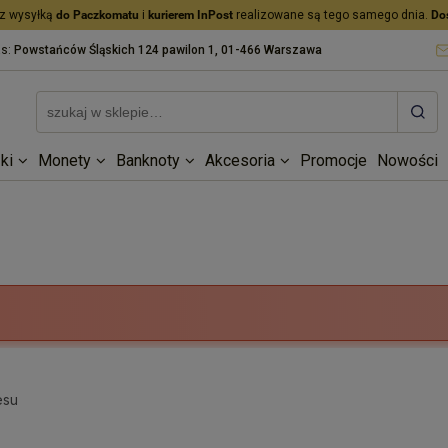
z wysyłką
do Paczkomatu
i
kurierem InPost
realizowane są tego samego dnia.
Do
as:
Powstańców Śląskich 124 pawilon 1, 01-466 Warszawa
ki
Monety
Banknoty
Akcesoria
Promocje
Nowości
esu