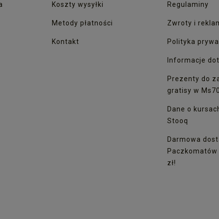
a
Koszty wysyłki
Regulaminy
Metody płatności
Zwroty i rekla
Kontakt
Polityka prywa
Informacje dot
Prezenty do z
gratisy w Ms7
Dane o kursac
Stooq
Darmowa dost
Paczkomatów I
zł!