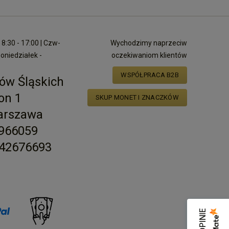
8:30 - 17:00 | Czw-
Wychodzimy naprzeciw
poniedziałek -
oczekiwaniom klientów
WSPÓŁPRACA B2B
ów Śląskich
on 1
SKUP MONET I ZNACZKÓW
arszawa
2966059
42676693