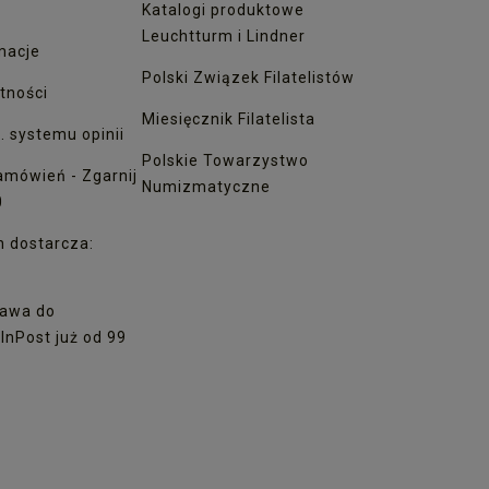
Katalogi produktowe
Leuchtturm i Lindner
macje
Polski Związek Filatelistów
tności
Miesięcznik Filatelista
. systemu opinii
Polskie Towarzystwo
amówień - Zgarnij
Numizmatyczne
0
h dostarcza:
awa do
nPost już od 99