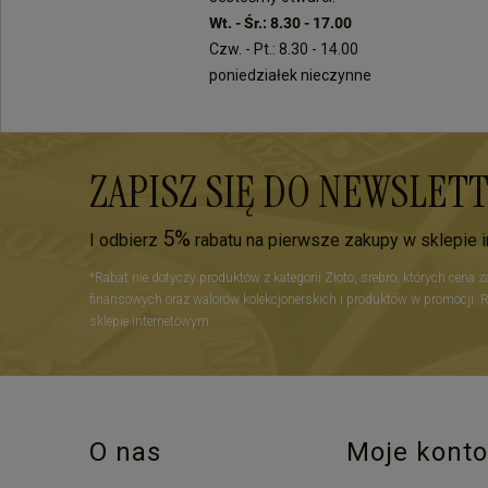
Wt. - Śr.: 8.30 - 17.00
Czw. - Pt.: 8.30 - 14.00
poniedziałek nieczynne
ZAPISZ SIĘ DO NEWSLET
5%
I odbierz
rabatu na pierwsze zakupy w sklepie 
*Rabat nie dotyczy produktów z kategorii Złoto, srebro, których cena 
finansowych oraz walorów kolekcjonerskich i produktów w promocji. 
sklepie internetowym.
O nas
Moje konto