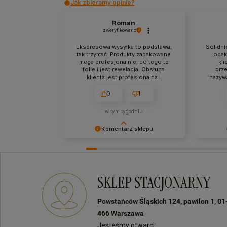
Jak zbieramy opinie?
Roman
zweryfikowano
Ekspresowa wysyłka to podstawa,
Solidni
tak trzymać. Produkty zapakowane
opak
mega profesjonalnie, do tego te
kli
folie i jest rewelacja. Obsługa
prze
klienta jest profesjonalna i
nazyw
kulturalna. Jestem mega
jeste
zadowolony z zakupów w tym
obi
0
1
sklepie.
Prze
żad
w tym tygodniu
w
Komentarz sklepu
Dziękujemy za pozostawienie nam
Dziękuj
tak dobrej opinii. Naszym
opinię. 
priorytetem jest satysfakcja klienta i
włożony 
Twoja recenzja to nagroda za nasze
innymi k
SKLEP STACJONARNY
wysiłki - dziękujemy raz jeszcze i
doświad
mamy nadzieję - do szybkiego
zobaczenia! Ms70
Powstańców Śląskich 124, pawilon 1, 01
466 Warszawa
Jesteśmy otwarci: