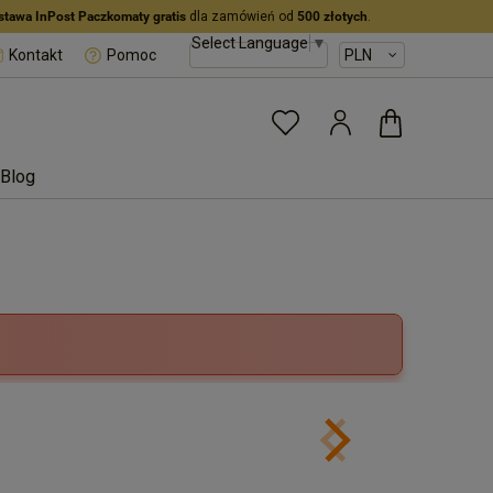
stawa InPost Paczkomaty gratis
dla zamówień od
500 złotych
.
Select Language
▼
Kontakt
Pomoc
Blog