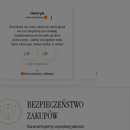
Henryk
Andrzej
zweryfikowano
zweryfikowano
Dostawa na czas zawsze zasługuje
na szczególną pochwałę.
Opakowanie przesyłki godne
Wszystko ok
polecenia. Jakby wszędzie była
taka obsługa, świat byłby o wiele
piękniejszy. Ekspresowa wysyłka,
dobrej jakości towar i świetna
0
0
0
0
obsługa. 👍️
w tym tygodniu
w tym tygodniu
Komentarz sklepu
Komentarz sklepu
Bardzo dziękujemy za Twój
Bardzo dziękujemy za Twój
komentarz! Twój entuzjazm jest dla
komentarz! Twój entuzjazm j
nas najlepszą nagrodą. Do
nas najlepszą nagrodą. Do
zobaczenia przy kolejnych
zobaczenia przy kolejnych
BEZPIECZEŃSTWO
zakupach!
zakupach!
ZAKUPÓW
Gwarantujemy wysokiej jakości