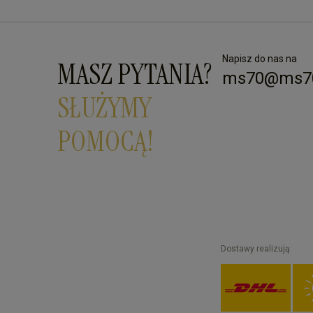
Napisz do nas na
MASZ PYTANIA?
ms70@ms70
SŁUŻYMY
POMOCĄ!
Dostawy realizują: