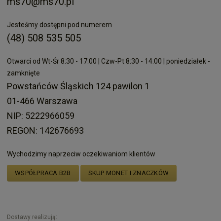
ms70@ms70.pl
Jesteśmy dostępni pod numerem
(48) 508 535 505
Otwarci od Wt-Śr 8:30 - 17:00 | Czw-Pt 8:30 - 14:00 | poniedziałek -
zamknięte
Powstańców Śląskich 124 pawilon 1
01-466 Warszawa
NIP: 5222966059
REGON: 142676693
Wychodzimy naprzeciw oczekiwaniom klientów
WSPÓŁPRACA B2B
SKUP MONET I ZNACZKÓW
Dostawy realizują: