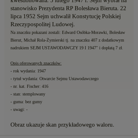
kwestionowana. 5 lutego 1947 r. Sejm wybrał na
stanowisko Prezydenta RP Bolesława Bieruta. 22
lipca 1952 Sejm uchwalił Konstytucję Polskiej
Rzeczypospolitej Ludowej.
Na znaczku pokazani zostali: Edward Osóbka-Morawki, Bolesław
Bierut, Michał Rola-Żymierski tj. na znaczku 407 z dodatkowym
nadrukiem SEJM USTAWODAWCZY 19 I 1947" i dopłatą 7 zł.
Opis oferowanych znaczków:
- rok wydania: 1947
- tytuł wydania: Otwarcie Sejmu Ustawodawczego
- nr. kat. Fischer: 416
- stan: stemplowany
- guma: bez gumy
- uwagi: -
Obraz ukazuje skan przykładowego waloru.