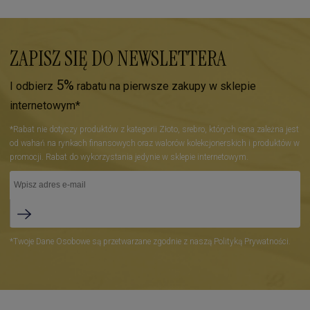
ZAPISZ SIĘ DO NEWSLETTERA
5%
I odbierz
rabatu na pierwsze zakupy w sklepie
internetowym*
*Rabat nie dotyczy produktów z kategorii Złoto, srebro, których cena zależna jest
od wahań na rynkach finansowych oraz walorów kolekcjonerskich i produktów w
promocji. Rabat do wykorzystania jedynie w sklepie internetowym.
*Twoje Dane Osobowe są przetwarzane zgodnie z naszą Polityką Prywatności.