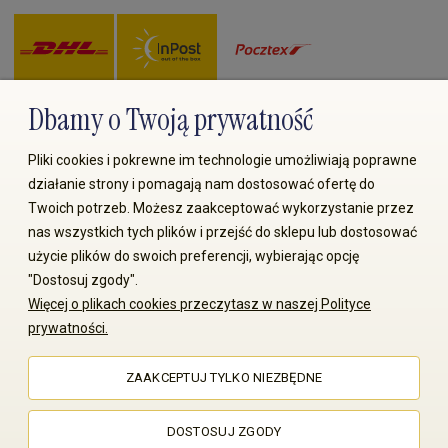
Dbamy o Twoją prywatność
Zapłać przez:
Pliki cookies i pokrewne im technologie umożliwiają poprawne
działanie strony i pomagają nam dostosować ofertę do
Twoich potrzeb. Możesz zaakceptować wykorzystanie przez
nas wszystkich tych plików i przejść do sklepu lub dostosować
użycie plików do swoich preferencji, wybierając opcję
"Dostosuj zgody".
Więcej o plikach cookies przeczytasz w naszej Polityce
© 2008-2026 MS70.pl / Ms70 Sp. z o.o. Wszelkie prawa
prywatności.
zastrzeżone. Kopiowanie treści i zdjęć bez zgody właściciela
zabronione
ZAAKCEPTUJ TYLKO NIEZBĘDNE
Sklep internetowy Shoper Premium
DOSTOSUJ ZGODY