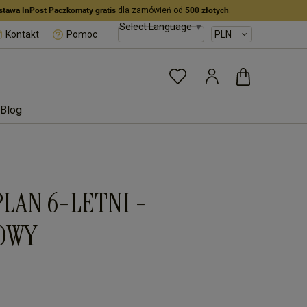
stawa InPost Paczkomaty gratis
dla zamówień od
500 złotych
.
Select Language
▼
Kontakt
Pomoc
Blog
* PLAN 6-LETNI -
OWY