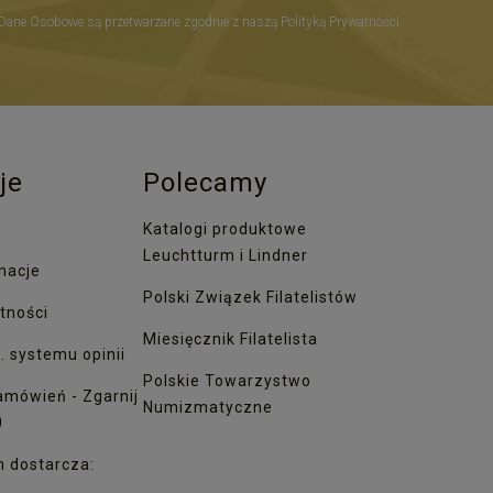
Dane Osobowe są przetwarzane zgodnie z naszą Polityką Prywatności.
je
Polecamy
Katalogi produktowe
Leuchtturm i Lindner
macje
Polski Związek Filatelistów
tności
Miesięcznik Filatelista
. systemu opinii
Polskie Towarzystwo
amówień - Zgarnij
Numizmatyczne
0
h dostarcza: