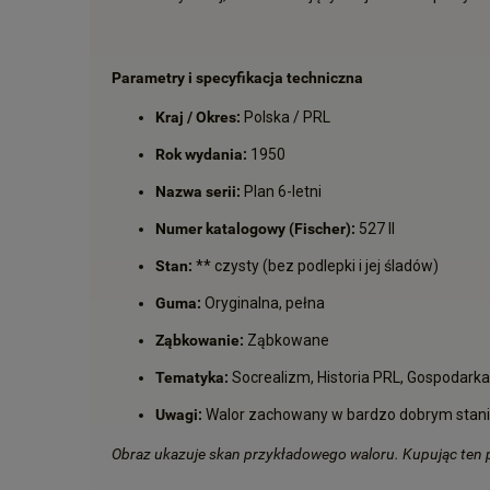
Parametry i specyfikacja techniczna
Kraj / Okres:
Polska / PRL
Rok wydania:
1950
Nazwa serii:
Plan 6-letni
Numer katalogowy (Fischer):
527 II
Stan:
** czysty (bez podlepki i jej śladów)
Guma:
Oryginalna, pełna
Ząbkowanie:
Ząbkowane
Tematyka:
Socrealizm, Historia PRL, Gospodarka
Uwagi:
Walor zachowany w bardzo dobrym stanie
Obraz ukazuje skan przykładowego waloru. Kupując ten