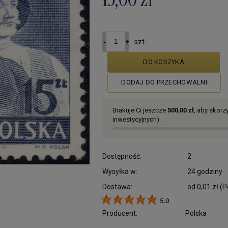
szt.
DO KOSZYKA
DODAJ DO PRZECHOWALNI
Brakuje Ci jeszcze
500,00 zł
, aby skor
inwestycyjnych).
Dostępność:
2
Wysyłka w:
24 godziny
Dostawa:
od 0,01 zł
(P
5.0
Cena nie zawiera ewentualnych kosztów płatn
Producent:
Polska