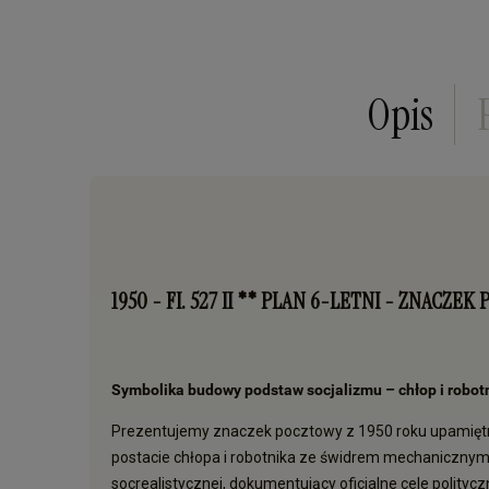
Opis
1950 - FI. 527 II ** PLAN 6-LETNI - ZNACZE
Symbolika budowy podstaw socjalizmu – chłop i robotn
Prezentujemy znaczek pocztowy z 1950 roku upamiętn
postacie chłopa i robotnika ze świdrem mechanicznym,
socrealistycznej, dokumentujący oficjalne cele polity