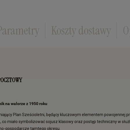
Parametry
Koszty dostawy
O
K POCZTOWY
ik na walorze z 1950 roku
iający Plan Sześcioletni, będący kluczowym elementem powojennej p
 co miało symbolizować sojusz klasowy oraz postęp techniczny w służbi
czno-gospodarcze tamtego okresu.