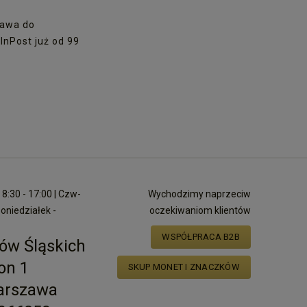
awa do
nPost już od 99
8:30 - 17:00 | Czw-
Wychodzimy naprzeciw
poniedziałek -
oczekiwaniom klientów
WSPÓŁPRACA B2B
ów Śląskich
on 1
SKUP MONET I ZNACZKÓW
arszawa