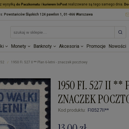
z wysyłką
do Paczkomatu
i
kurierem InPost
realizowane są tego samego dnia.
Do
as:
Powstańców Śląskich 124 pawilon 1, 01-466 Warszawa
ki
Monety
Banknoty
Akcesoria
Promocje
Nowości
952
1950 Fi. 527 II ** Plan 6-letni - znaczek pocztowy
/
1950 FI. 527 II *
ZNACZEK POCZT
Kod produktu:
FI0527II**
13,00 zł