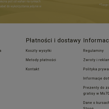
zależna jest od wahań na rynkach
*Twoje 
Rabat do wykorzystania jedynie w
Płatności i dostawy
Informac
a
Koszty wysyłki
Regulaminy
Metody płatności
Zwroty i rekla
Kontakt
Polityka prywa
Informacje dot
Prezenty do z
gratisy w Ms7
Dane o kursac
Stooq