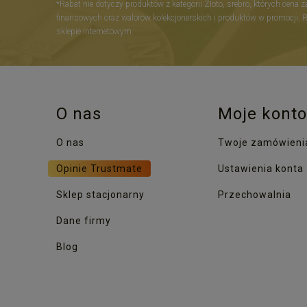
*Rabat nie dotyczy produktów z kategorii Złoto, srebro, których cena 
finansowych oraz walorów kolekcjonerskich i produktów w promocji. 
sklepie internetowym.
O nas
Moje konto
O nas
Twoje zamówieni
Opinie Trustmate
Ustawienia konta
Sklep stacjonarny
Przechowalnia
Dane firmy
Blog