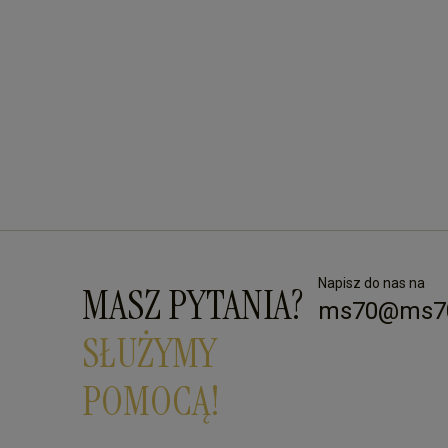
Napisz do nas na
MASZ PYTANIA?
ms70@ms70
SŁUŻYMY
POMOCĄ!