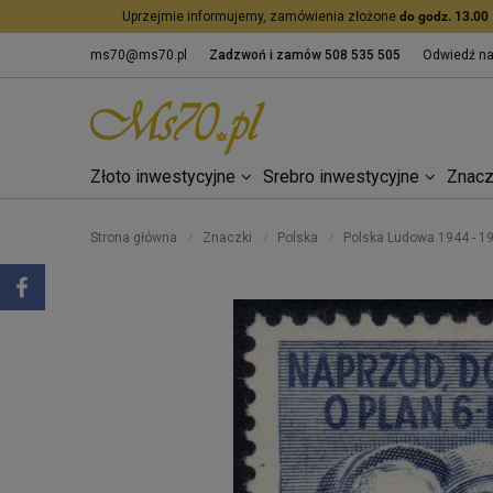
Uprzejmie informujemy, zamówienia złożone
do godz. 13.00
ms70@ms70.pl
Zadzwoń i zamów
508 535 505
Odwiedź n
Złoto inwestycyjne
Srebro inwestycyjne
Znacz
Strona główna
Znaczki
Polska
Polska Ludowa 1944 - 1
/
/
/