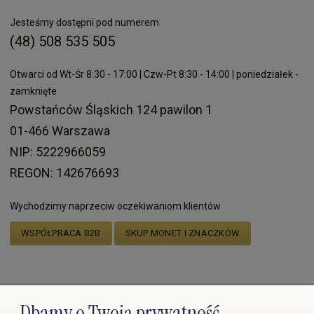
Jesteśmy dostępni pod numerem
(48) 508 535 505
Otwarci od Wt-Śr 8:30 - 17:00 | Czw-Pt 8:30 - 14:00 | poniedziałek -
zamknięte
Powstańców Śląskich 124 pawilon 1
01-466 Warszawa
NIP: 5222966059
REGON: 142676693
Wychodzimy naprzeciw oczekiwaniom klientów
WSPÓŁPRACA B2B
SKUP MONET I ZNACZKÓW
Dostawy realizują:
Dbamy o Twoją prywatność