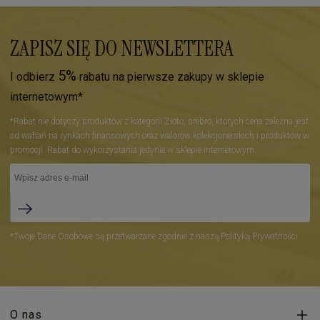
ZAPISZ SIĘ DO NEWSLETTERA
5%
I odbierz
rabatu na pierwsze zakupy w sklepie
internetowym*
*Rabat nie dotyczy produktów z kategorii Złoto, srebro, których cena zależna jest
od wahań na rynkach finansowych oraz walorów kolekcjonerskich i produktów w
promocji. Rabat do wykorzystania jedynie w sklepie internetowym.
*Twoje Dane Osobowe są przetwarzane zgodnie z naszą Polityką Prywatności.
O nas