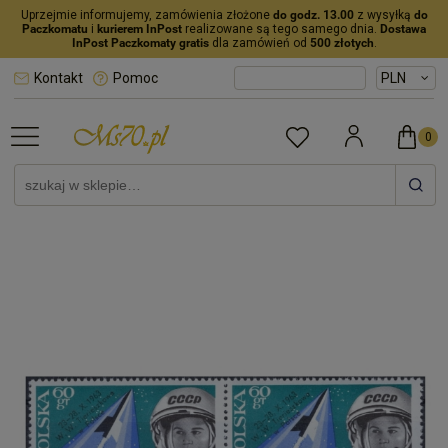
Uprzejmie informujemy, zamówienia złożone
do godz. 13.00
z wysyłką
do
Paczkomatu
i
kurierem InPost
realizowane są tego samego dnia.
Dostawa
InPost Paczkomaty gratis
dla zamówień od
500 złotych
.
Kontakt
Pomoc