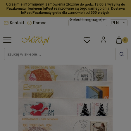
Uprzejmie informujemy, zamówienia złożone
do godz. 13.00
z wysyłką
do
Paczkomatu
i
kurierem InPost
realizowane są tego samego dnia.
Dostawa
InPost Paczkomaty gratis
dla zamówień od
500 złotych
.
Select Language
▼
Kontakt
Pomoc