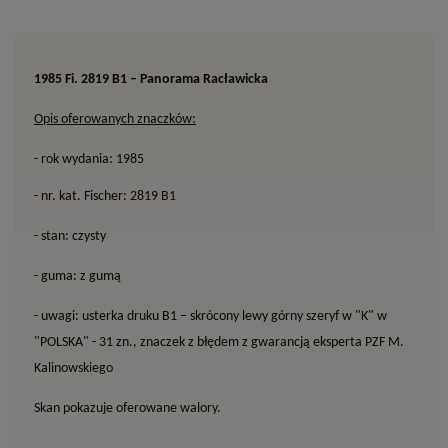
1985 Fi. 2819 B1 – Panorama Racławicka
Opis oferowanych znaczków:
- rok wydania: 1985
- nr. kat. Fischer: 2819 B1
- stan: czysty
- guma: z gumą
- uwagi: usterka druku B1 – skrócony lewy górny szeryf w "K" w
"POLSKA" - 31 zn., znaczek z błędem z gwarancją eksperta PZF M.
Kalinowskiego
Skan pokazuje oferowane walory.