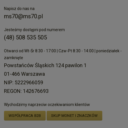
Napisz do nas na
ms70@ms70.pl
Jesteśmy dostępni pod numerem
(48) 508 535 505
Otwarci od Wt-Śr 8:30 - 17:00 | Czw-Pt 8:30 - 14:00 | poniedziałek -
zamknięte
Powstańców Śląskich 124 pawilon 1
01-466 Warszawa
NIP: 5222966059
REGON: 142676693
Wychodzimy naprzeciw oczekiwaniom klientów
WSPÓŁPRACA B2B
SKUP MONET I ZNACZKÓW