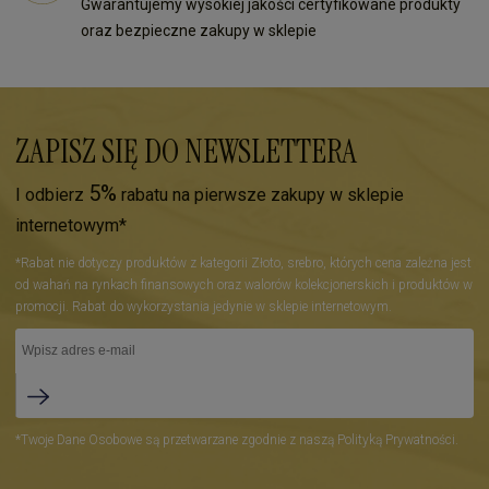
Gwarantujemy wysokiej jakości certyfikowane produkty
oraz bezpieczne zakupy w sklepie
ZAPISZ SIĘ DO NEWSLETTERA
5%
I odbierz
rabatu na pierwsze zakupy w sklepie
internetowym*
*Rabat nie dotyczy produktów z kategorii Złoto, srebro, których cena zależna jest
od wahań na rynkach finansowych oraz walorów kolekcjonerskich i produktów w
promocji. Rabat do wykorzystania jedynie w sklepie internetowym.
*Twoje Dane Osobowe są przetwarzane zgodnie z naszą Polityką Prywatności.