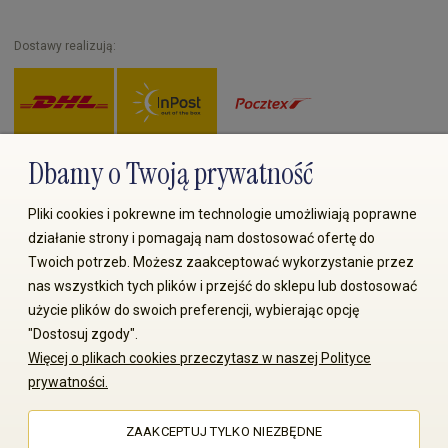
Dostawy realizują:
Dbamy o Twoją prywatność
Zapłać przez:
Pliki cookies i pokrewne im technologie umożliwiają poprawne
działanie strony i pomagają nam dostosować ofertę do
Twoich potrzeb. Możesz zaakceptować wykorzystanie przez
nas wszystkich tych plików i przejść do sklepu lub dostosować
użycie plików do swoich preferencji, wybierając opcję
"Dostosuj zgody".
© 2008-2026 MS70.pl / Ms70 Sp. z o.o. Wszelkie prawa
Więcej o plikach cookies przeczytasz w naszej Polityce
zastrzeżone. Kopiowanie treści i zdjęć bez zgody właściciela
prywatności.
zabronione
ZAAKCEPTUJ TYLKO NIEZBĘDNE