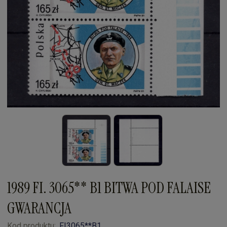
1989 FI. 3065** B1 BITWA POD FALAISE
GWARANCJA
Kod produktu:
FI3065**B1