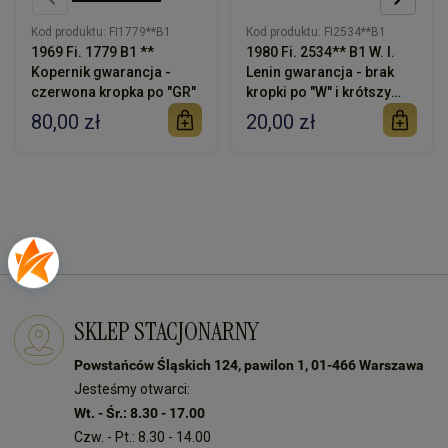
Kod produktu:
FI1779**B1
Kod produktu:
FI2534**B1
1969 Fi. 1779 B1 **
1980 Fi. 2534** B1 W. I.
Kopernik gwarancja -
Lenin gwarancja - brak
czerwona kropka po "GR"
kropki po "W" i krótszy
przecinek
80,00 zł
20,00 zł
SKLEP STACJONARNY
Powstańców Śląskich 124, pawilon 1, 01-466 Warszawa
Jesteśmy otwarci:
Wt. - Śr.: 8.30 - 17.00
Czw. - Pt.: 8.30 - 14.00