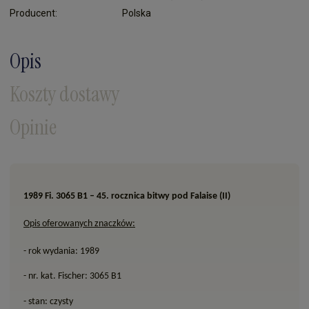
Cena nie zawiera ewentualnych kosztów płatności
Producent:
Polska
Opis
Koszty dostawy
Opinie
1989 Fi. 3065 B1 – 45. rocznica bitwy pod Falaise (II)
Opis oferowanych znaczków:
- rok wydania: 1989
- nr. kat. Fischer: 3065 B1
- stan: czysty