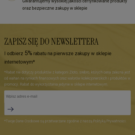
Gwarantujemy wysokiej jakości certyfikowane produkty
oraz bezpieczne zakupy w sklepie
ZAPISZ SIĘ DO NEWSLETTERA
5%
I odbierz
rabatu na pierwsze zakupy w sklepie
internetowym*
*Rabat nie dotyczy produktów z kategorii Złoto, srebro, których cena zależna jest
od wahań na rynkach finansowych oraz walorów kolekcjonerskich i produktów w
promocji. Rabat do wykorzystania jedynie w sklepie internetowym.
*Twoje Dane Osobowe są przetwarzane zgodnie z naszą Polityką Prywatności.