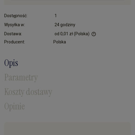
Dostępność:
1
Wysyłka w:
24 godziny
Dostawa:
od 0,01 zł
(Polska)
Cena nie zawiera ewentualnych kosztów płatności
Producent:
Polska
Opis
Parametry
Koszty dostawy
Opinie