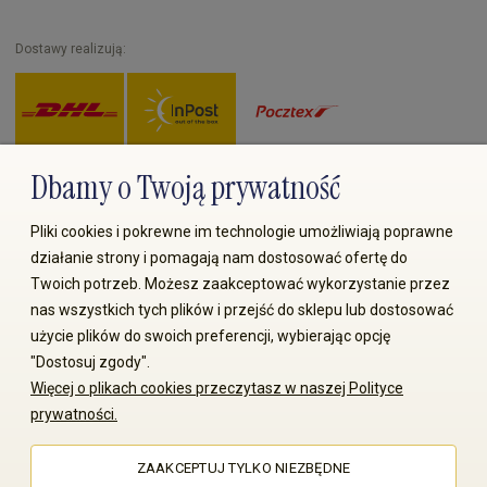
Dostawy realizują:
Dbamy o Twoją prywatność
Zapłać przez:
Pliki cookies i pokrewne im technologie umożliwiają poprawne
działanie strony i pomagają nam dostosować ofertę do
Twoich potrzeb. Możesz zaakceptować wykorzystanie przez
nas wszystkich tych plików i przejść do sklepu lub dostosować
użycie plików do swoich preferencji, wybierając opcję
"Dostosuj zgody".
© 2008-2026 MS70.pl / Ms70 Sp. z o.o. Wszelkie prawa
Więcej o plikach cookies przeczytasz w naszej Polityce
zastrzeżone. Kopiowanie treści i zdjęć bez zgody właściciela
prywatności.
zabronione
ZAAKCEPTUJ TYLKO NIEZBĘDNE