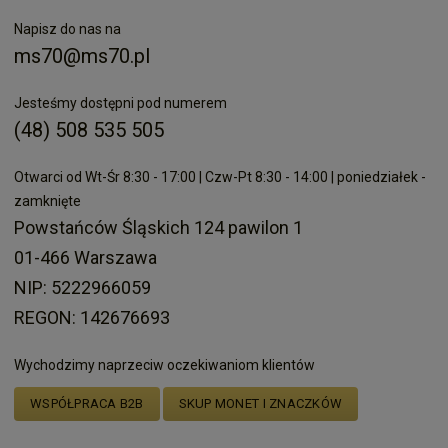
Napisz do nas na
ms70@ms70.pl
Jesteśmy dostępni pod numerem
(48) 508 535 505
Otwarci od Wt-Śr 8:30 - 17:00 | Czw-Pt 8:30 - 14:00 | poniedziałek -
zamknięte
Powstańców Śląskich 124 pawilon 1
01-466 Warszawa
NIP: 5222966059
REGON: 142676693
Wychodzimy naprzeciw oczekiwaniom klientów
WSPÓŁPRACA B2B
SKUP MONET I ZNACZKÓW