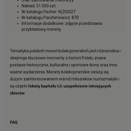
Stan zachowania: menniczy
Nakład: 51 000 szt.
Nr katalogu Fischer: K(20)027
Nr katalogu Parchimowicz: 870
Informacje dodatkowe: zdjęcie przedstawia
przykładową monetę
Tematyka polskich monet kolekcjonerskich jest różnorodna i
obejmuje kluczowe momenty z historii Polski, znane
postacie historyczne, kulturalne i sportowe ikony oraz inne
ważne wydarzenia. Monety kolekcjonerskie cieszą się
dużym zainteresowaniem wśród miłośników numizmatyki i
są często
lokatą kapitału
lub
uzupełnienie istniejących
zbiorów
.
FAQ