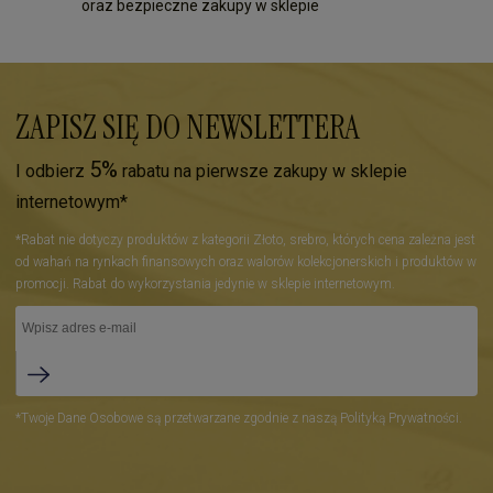
oraz bezpieczne zakupy w sklepie
ZAPISZ SIĘ DO NEWSLETTERA
5%
I odbierz
rabatu na pierwsze zakupy w sklepie
internetowym*
*Rabat nie dotyczy produktów z kategorii Złoto, srebro, których cena zależna jest
od wahań na rynkach finansowych oraz walorów kolekcjonerskich i produktów w
promocji. Rabat do wykorzystania jedynie w sklepie internetowym.
*Twoje Dane Osobowe są przetwarzane zgodnie z naszą Polityką Prywatności.