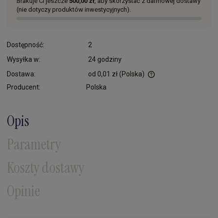
Brakuje Ci jeszcze
500,00 zł
, aby skorzystać z darmowej dostawy
(nie dotyczy produktów inwestycyjnych).
Dostępność:
2
Wysyłka w:
24 godziny
Dostawa:
od 0,01 zł
(Polska)
Cena nie zawiera ewentualnych kosztów płatności
Producent:
Polska
Opis
Parametry
Koszty dostawy
Opinie