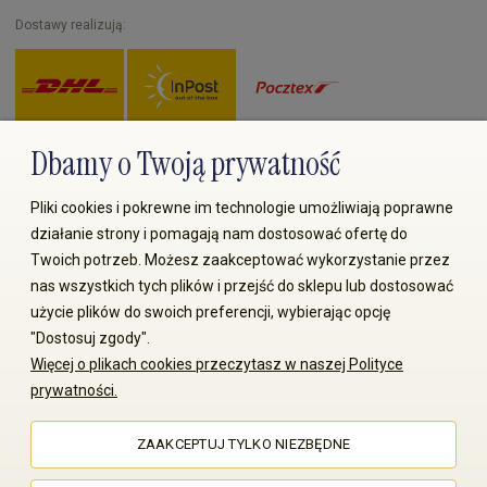
Dostawy realizują:
Dbamy o Twoją prywatność
Zapłać przez:
Pliki cookies i pokrewne im technologie umożliwiają poprawne
działanie strony i pomagają nam dostosować ofertę do
Twoich potrzeb. Możesz zaakceptować wykorzystanie przez
nas wszystkich tych plików i przejść do sklepu lub dostosować
użycie plików do swoich preferencji, wybierając opcję
"Dostosuj zgody".
© 2008-2026 MS70.pl / Ms70 Sp. z o.o. Wszelkie prawa
Więcej o plikach cookies przeczytasz w naszej Polityce
zastrzeżone. Kopiowanie treści i zdjęć bez zgody właściciela
prywatności.
zabronione
ZAAKCEPTUJ TYLKO NIEZBĘDNE
Sklep internetowy Shoper Premium