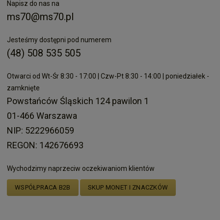
Napisz do nas na
ms70@ms70.pl
Jesteśmy dostępni pod numerem
(48) 508 535 505
Otwarci od Wt-Śr 8:30 - 17:00 | Czw-Pt 8:30 - 14:00 | poniedziałek -
zamknięte
Powstańców Śląskich 124 pawilon 1
01-466 Warszawa
NIP: 5222966059
REGON: 142676693
Wychodzimy naprzeciw oczekiwaniom klientów
WSPÓŁPRACA B2B
SKUP MONET I ZNACZKÓW