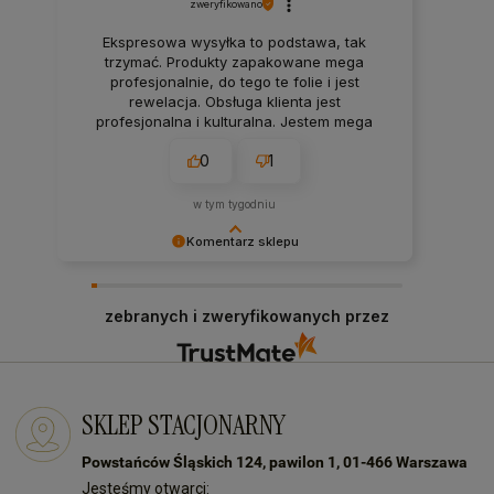
zweryfikowano
Ekspresowa wysyłka to podstawa, tak
trzymać. Produkty zapakowane mega
profesjonalnie, do tego te folie i jest
rewelacja. Obsługa klienta jest
profesjonalna i kulturalna. Jestem mega
zadowolony z zakupów w tym sklepie.
0
1
w tym tygodniu
Komentarz sklepu
Dziękujemy za pozostawienie nam tak dobrej
opinii. Naszym priorytetem jest satysfakcja
zebranych i zweryfikowanych przez
klienta i Twoja recenzja to nagroda za nasze
wysiłki - dziękujemy raz jeszcze i mamy nadzieję
- do szybkiego zobaczenia! Ms70
SKLEP STACJONARNY
Powstańców Śląskich 124, pawilon 1, 01-466 Warszawa
Jesteśmy otwarci: