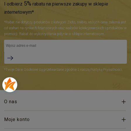
5%
I odbierz
rabatu na pierwsze zakupy w sklepie
internetowym*
*Rabat nie dotyczy produktów z kategorii Złoto, srebro, których cena zależna jest
od wahań na rynkach finansowych oraz walorów kolekcjonerskich i produktów w
promocji. Rabat do wykorzystania jedynie w sklepie internetowym.
*Twoje Dane Osobowe są przetwarzane zgodnie z naszą Polityką Prywatności.
O nas
Moje konto