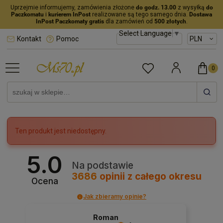
Uprzejmie informujemy, zamówienia złożone
do godz. 13.00
z wysyłką
do
Paczkomatu
i
kurierem InPost
realizowane są tego samego dnia.
Dostawa
InPost Paczkomaty gratis
dla zamówień od
500 złotych
.
Select Language
▼
Kontakt
Pomoc
Ten produkt jest niedostępny.
5.0
Na podstawie
3686
opinii
z całego okresu
Ocena
Jak zbieramy opinie?
Roman