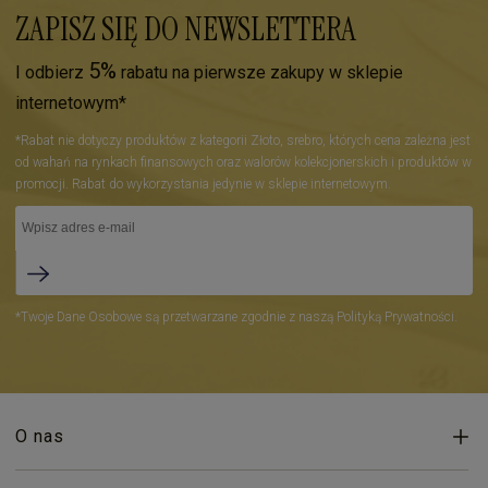
ZAPISZ SIĘ DO NEWSLETTERA
5%
I odbierz
rabatu na pierwsze zakupy w sklepie
internetowym*
*Rabat nie dotyczy produktów z kategorii Złoto, srebro, których cena zależna jest
od wahań na rynkach finansowych oraz walorów kolekcjonerskich i produktów w
promocji. Rabat do wykorzystania jedynie w sklepie internetowym.
*Twoje Dane Osobowe są przetwarzane zgodnie z naszą Polityką Prywatności.
O nas