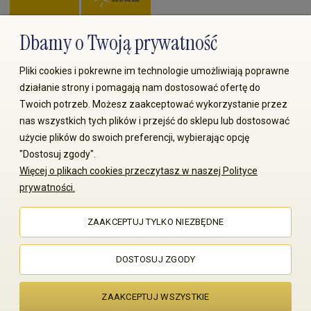
Dbamy o Twoją prywatność
Zapłać przez:
Pliki cookies i pokrewne im technologie umożliwiają poprawne
działanie strony i pomagają nam dostosować ofertę do
Twoich potrzeb. Możesz zaakceptować wykorzystanie przez
nas wszystkich tych plików i przejść do sklepu lub dostosować
użycie plików do swoich preferencji, wybierając opcję
"Dostosuj zgody".
© 2008-2026 MS70.pl / Ms70 Sp. z o.o. Wszelkie prawa
Więcej o plikach cookies przeczytasz w naszej Polityce
zastrzeżone. Kopiowanie treści i zdjęć bez zgody właściciela
prywatności.
zabronione
ZAAKCEPTUJ TYLKO NIEZBĘDNE
Sklep internetowy Shoper Premium
DOSTOSUJ ZGODY
ZAAKCEPTUJ WSZYSTKIE