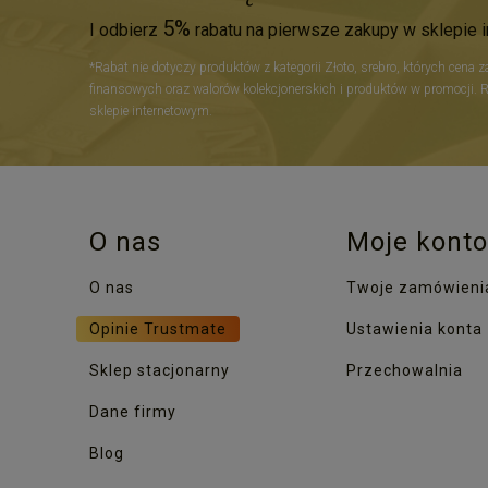
5%
I odbierz
rabatu na pierwsze zakupy w sklepie 
*Rabat nie dotyczy produktów z kategorii Złoto, srebro, których cena 
finansowych oraz walorów kolekcjonerskich i produktów w promocji. 
sklepie internetowym.
O nas
Moje konto
O nas
Twoje zamówieni
Opinie Trustmate
Ustawienia konta
Sklep stacjonarny
Przechowalnia
Dane firmy
Blog