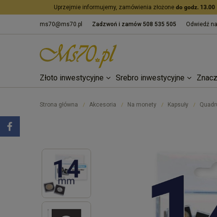
Uprzejmie informujemy, zamówienia złożone
do godz. 13.00
ms70@ms70.pl
Zadzwoń i zamów
508 535 505
Odwiedź n
Złoto inwestycyjne
Srebro inwestycyjne
Znacz
Strona główna
Akcesoria
Na monety
Kapsuły
Quadru
/
/
/
/