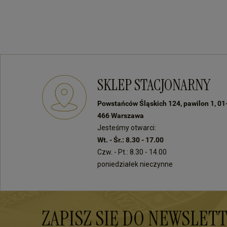
SKLEP STACJONARNY
Powstańców Śląskich 124, pawilon 1, 01
466 Warszawa
Jesteśmy otwarci:
Wt. - Śr.: 8.30 - 17.00
Czw. - Pt.: 8.30 - 14.00
poniedziałek nieczynne
ZAPISZ SIĘ DO NEWSLET