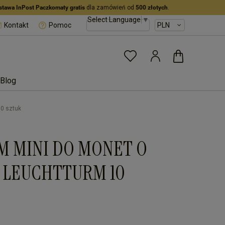
stawa InPost Paczkomaty gratis
dla zamówień od
500 złotych
.
Select Language
▼
Kontakt
Pomoc
Blog
0 sztuk
M MINI DO MONET O
M LEUCHTTURM 10