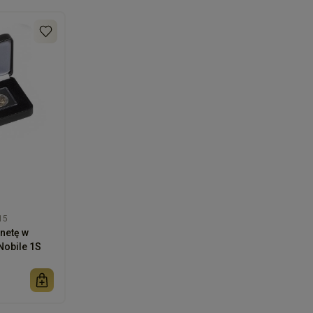
15
netę w
Nobile 1S