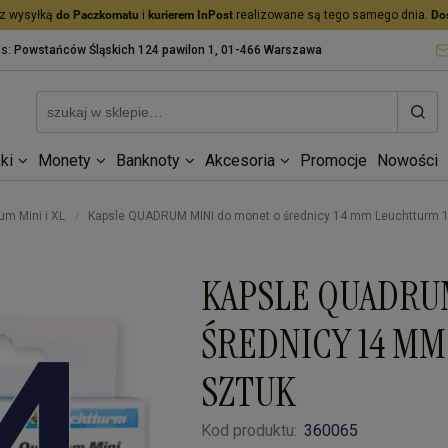
z wysyłką
do Paczkomatu
i
kurierem InPost
realizowane są tego samego dnia.
Do
as:
Powstańców Śląskich 124 pawilon 1, 01-466 Warszawa
ki
Monety
Banknoty
Akcesoria
Promocje
Nowości
m Mini i XL
Kapsle QUADRUM MINI do monet o średnicy 14 mm Leuchtturm 1
/
KAPSLE QUADRU
ŚREDNICY 14 M
SZTUK
Kod produktu:
360065