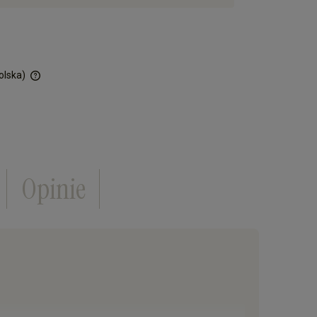
olska)
ości
Opinie