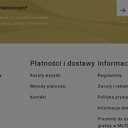
internetowym*
zależna jest od wahań na rynkach
*Twoje 
Rabat do wykorzystania jedynie w
Płatności i dostawy
Informac
a
Koszty wysyłki
Regulaminy
Metody płatności
Zwroty i rekla
Kontakt
Polityka prywa
Informacje dot
Prezenty do z
gratisy w Ms7