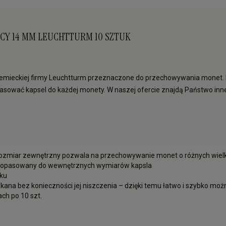
CY 14 MM LEUCHTTURM 10 SZTUK
niemieckiej firmy Leuchtturm przeznaczone do przechowywania mone
sować kapsel do każdej monety. W naszej ofercie znajdą Państwo inn
rozmiar zewnętrzny pozwala na przechowywanie monet o różnych wielko
a, dopasowany do wewnętrznych wymiarów kapsla
iku
ykana bez konieczności jej niszczenia – dzięki temu łatwo i szybko 
ch po 10 szt.