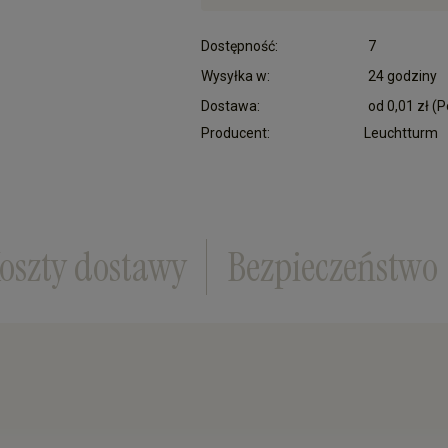
Dostępność:
7
Wysyłka w:
24 godziny
Dostawa:
od 0,01 zł
(P
Producent:
Leuchtturm
Cena nie zawiera ewentualnych kosztów płatn
oszty dostawy
Bezpieczeństwo