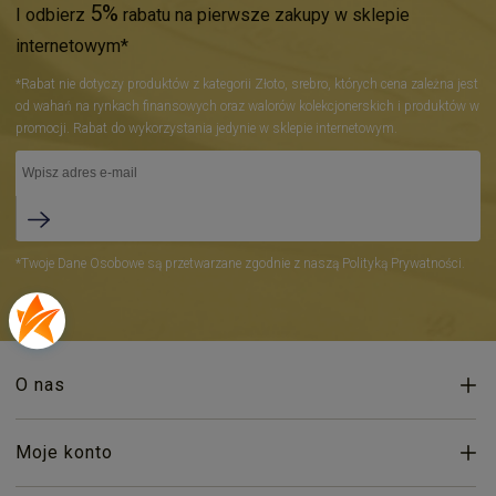
5%
I odbierz
rabatu na pierwsze zakupy w sklepie
internetowym*
*Rabat nie dotyczy produktów z kategorii Złoto, srebro, których cena zależna jest
od wahań na rynkach finansowych oraz walorów kolekcjonerskich i produktów w
promocji. Rabat do wykorzystania jedynie w sklepie internetowym.
*Twoje Dane Osobowe są przetwarzane zgodnie z naszą Polityką Prywatności.
O nas
Moje konto