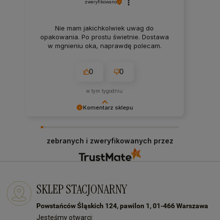
zweryfikowano
Nie mam jakichkolwiek uwag do
opakowania. Po prostu świetnie. Dostawa
w mgnieniu oka, naprawdę polecam.
0
0
w tym tygodniu
Komentarz sklepu
Bardzo dziękujemy za Twój czas i pozytywną
opinię! Zawsze staramy się sprostać
zebranych i zweryfikowanych przez
oczekiwaniom naszych klientów! Do zobaczenia:)
SKLEP STACJONARNY
Powstańców Śląskich 124, pawilon 1, 01-466 Warszawa
Jesteśmy otwarci: