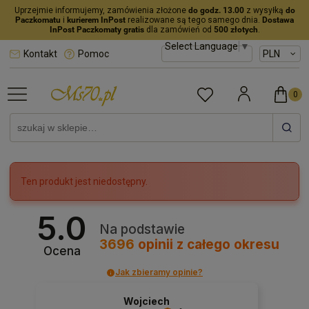
Uprzejmie informujemy, zamówienia złożone
do godz. 13.00
z wysyłką
do
Paczkomatu
i
kurierem InPost
realizowane są tego samego dnia.
Dostawa
InPost Paczkomaty gratis
dla zamówień od
500 złotych
.
Select Language
▼
Kontakt
Pomoc
Ten produkt jest niedostępny.
5.0
Na podstawie
3696
opinii
z całego okresu
Ocena
Jak zbieramy opinie?
Wojciech