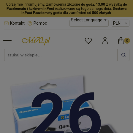
Uprzejmie informujemy, zamówienia złożone
do godz. 13.00
z wysyłką
do
Paczkomatu
i
kurierem InPost
realizowane są tego samego dnia.
Dostawa
InPost Paczkomaty gratis
dla zamówień od
500 złotych
.
Select Language
▼
Kontakt
Pomoc