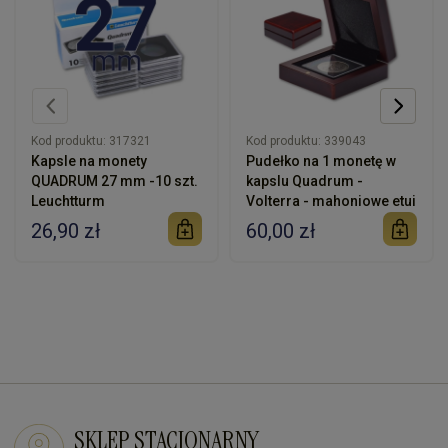
Kod produktu:
317321
Kod produktu:
339043
Kapsle na monety
Pudełko na 1 monetę w
QUADRUM 27 mm -10 szt.
kapslu Quadrum -
Leuchtturm
Volterra - mahoniowe etui
26,90 zł
60,00 zł
SKLEP STACJONARNY