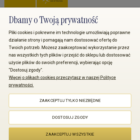
Dbamy o Twoją prywatność
Zapłać przez:
Pliki cookies i pokrewne im technologie umożliwiają poprawne
działanie strony i pomagają nam dostosować ofertę do
Twoich potrzeb. Możesz zaakceptować wykorzystanie przez
nas wszystkich tych plików i przejść do sklepu lub dostosować
użycie plików do swoich preferencji, wybierając opcję
"Dostosuj zgody".
© 2008-2026 MS70.pl / Ms70 Sp. z o.o. Wszelkie prawa
Więcej o plikach cookies przeczytasz w naszej Polityce
zastrzeżone. Kopiowanie treści i zdjęć bez zgody właściciela
prywatności.
zabronione
ZAAKCEPTUJ TYLKO NIEZBĘDNE
Sklep internetowy Shoper Premium
DOSTOSUJ ZGODY
ZAAKCEPTUJ WSZYSTKIE