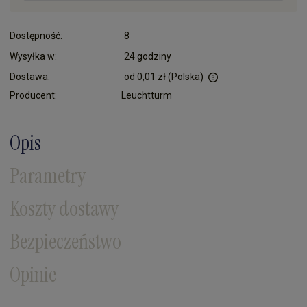
Dostępność:
8
Wysyłka w:
24 godziny
Dostawa:
od 0,01 zł
(Polska)
Cena nie zawiera ewentualnych kosztów płatności
Producent:
Leuchtturm
Opis
Parametry
Koszty dostawy
Bezpieczeństwo
Opinie