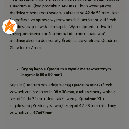
Quadrum XL (kod produktu:
349367)
. Jego wewnętrzną
średnicę można regulować w zakresie od 42 do 58 mm. Jest
to możliwe za sprawą wyjmowanych 8 pierścieni, z których
zbudowana jest wkładka kapsla. Wyjmując jeden, dwa lub
więcej pierścienie można niemal idealnie dopasować
średnicę okienka do monety. Średnica zewnętrzna Quadrum
XL to 67 x 67 mm.
Czy są kapsle Quadrum o wymiarze zewnętrznym
innym niż 50 x 50 mm?
Kapsle Quadrum posiadają wersję
Quadrum mini
których
zewnętrzna średnica to
38 x 38 mm
, a ich rozmiary wahają
się od 10 do 29 mm. Jest także wersja
Quadrum XL
o
regulowanej średnicy wewnętrznej od 42-58 mm i średnicy
zewnętrznej
67x67
mm
.