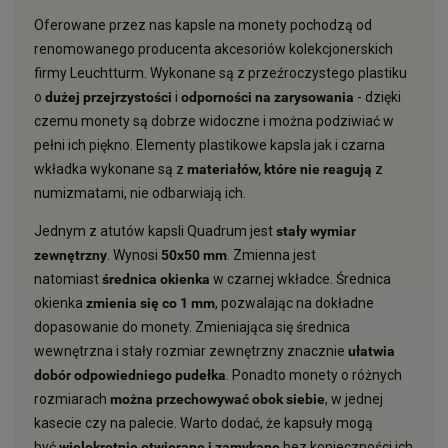
Oferowane przez nas kapsle na monety pochodzą od
renomowanego producenta akcesoriów kolekcjonerskich
firmy Leuchtturm. Wykonane są z przeźroczystego plastiku
o
dużej przejrzystości
i
odporności na zarysowania
- dzięki
czemu monety są dobrze widoczne i można podziwiać w
pełni ich piękno. Elementy plastikowe kapsla jak i czarna
wkładka wykonane są z
materiałów, które nie reagują
z
numizmatami, nie odbarwiają ich.
Jednym z atutów kapsli Quadrum jest
stały wymiar
zewnętrzny
. Wynosi
50x50 mm
. Zmienna jest
natomiast
średnica okienka
w czarnej wkładce. Średnica
okienka
zmienia się co 1 mm
, pozwalając na dokładne
dopasowanie do monety. Zmieniająca się średnica
wewnętrzna i stały rozmiar zewnętrzny znacznie
ułatwia
dobór odpowiedniego pudełka
. Ponadto monety o różnych
rozmiarach
można przechowywać obok siebie
, w jednej
kasecie czy na palecie. Warto dodać, że kapsuły mogą
być
wielokrotnie otwierane i zamykane
bez konieczności ich