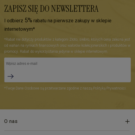
ZAPISZ SIĘ DO NEWSLETTERA
5%
I odbierz
rabatu na pierwsze zakupy w sklepie
internetowym*
*Rabat nie dotyczy produktów z kategorii Złoto, srebro, których cena zależna jest
od wahań na rynkach finansowych oraz walorów kolekcjonerskich i produktów w
promocji. Rabat do wykorzystania jedynie w sklepie internetowym.
*Twoje Dane Osobowe są przetwarzane zgodnie z naszą Polityką Prywatności.
O nas