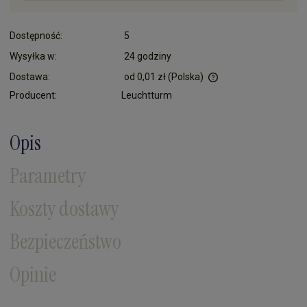
Dostępność:
5
Wysyłka w:
24 godziny
Dostawa:
od 0,01 zł
(Polska)
Cena nie zawiera ewentualnych kosztów płatności
Producent:
Leuchtturm
Opis
Parametry
Koszty dostawy
Bezpieczeństwo
Opinie