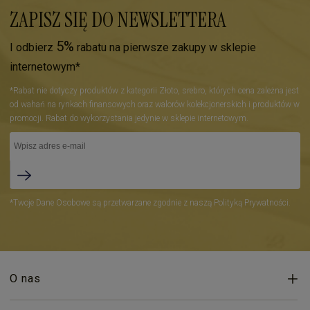
ZAPISZ SIĘ DO NEWSLETTERA
5%
I odbierz
rabatu na pierwsze zakupy w sklepie
internetowym*
*Rabat nie dotyczy produktów z kategorii Złoto, srebro, których cena zależna jest
od wahań na rynkach finansowych oraz walorów kolekcjonerskich i produktów w
promocji. Rabat do wykorzystania jedynie w sklepie internetowym.
*Twoje Dane Osobowe są przetwarzane zgodnie z naszą Polityką Prywatności.
O nas