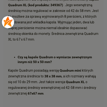
Quadrum XL (kod produktu:
349367)
. Jego wewnętrzną
średnicę można regulować w zakresie od 42 do 58 mm. Jest
to możliwe za sprawą wyjmowanych 8 pierścieni, z których
zbudowana jest wkładka kapsla. Wyjmując jeden, dwa lub
więcej pierścienie można niemal idealnie dopasować
średnicę okienka do monety. Średnica zewnętrzna Quadrum
XL to 67 x 67 mm.
Czy są kapsle Quadrum o wymiarze zewnętrznym
innym niż 50 x 50 mm?
Kapsle Quadrum posiadają wersję
Quadrum mini
których
zewnętrzna średnica to
38 x 38 mm
, a ich rozmiary wahają
się od 10 do 29 mm. Jest także wersja
Quadrum XL
o
regulowanej średnicy wewnętrznej od 42-58 mm i średnicy
zewnętrznej
67x67
mm
.