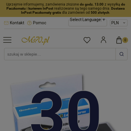
Uprzejmie informujemy, zamówienia złożone
do godz. 13.00
z wysyłką
do
Paczkomatu
i
kurierem InPost
realizowane są tego samego dnia.
Dostawa
InPost Paczkomaty gratis
dla zamówień od
500 złotych
.
Select Language
▼
Kontakt
Pomoc