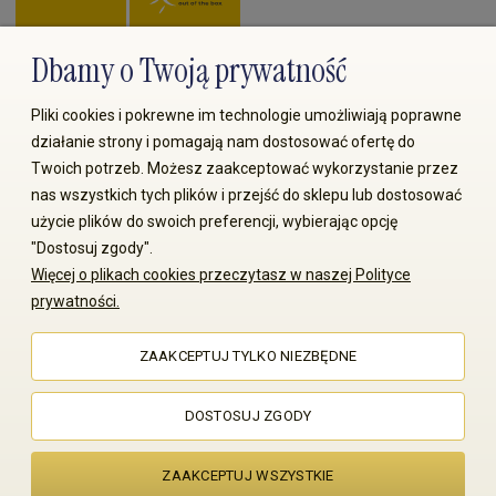
Dbamy o Twoją prywatność
Zapłać przez:
Pliki cookies i pokrewne im technologie umożliwiają poprawne
działanie strony i pomagają nam dostosować ofertę do
Twoich potrzeb. Możesz zaakceptować wykorzystanie przez
nas wszystkich tych plików i przejść do sklepu lub dostosować
użycie plików do swoich preferencji, wybierając opcję
"Dostosuj zgody".
© 2008-2026 MS70.pl / Ms70 Sp. z o.o. Wszelkie prawa
Więcej o plikach cookies przeczytasz w naszej Polityce
zastrzeżone. Kopiowanie treści i zdjęć bez zgody właściciela
prywatności.
zabronione
ZAAKCEPTUJ TYLKO NIEZBĘDNE
Sklep internetowy Shoper Premium
DOSTOSUJ ZGODY
ZAAKCEPTUJ WSZYSTKIE