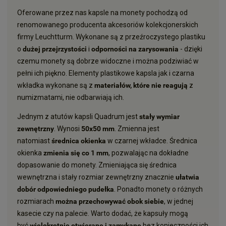
Oferowane przez nas kapsle na monety pochodzą od
renomowanego producenta akcesoriów kolekcjonerskich
firmy Leuchtturm. Wykonane są z przeźroczystego plastiku
o
dużej przejrzystości
i
odporności na zarysowania
- dzięki
czemu monety są dobrze widoczne i można podziwiać w
pełni ich piękno. Elementy plastikowe kapsla jak i czarna
wkładka wykonane są z
materiałów, które nie reagują
z
numizmatami, nie odbarwiają ich.
Jednym z atutów kapsli Quadrum jest
stały wymiar
zewnętrzny
. Wynosi
50x50 mm
. Zmienna jest
natomiast
średnica okienka
w czarnej wkładce. Średnica
okienka
zmienia się co 1 mm
, pozwalając na dokładne
dopasowanie do monety. Zmieniająca się średnica
wewnętrzna i stały rozmiar zewnętrzny znacznie
ułatwia
dobór odpowiedniego pudełka
. Ponadto monety o różnych
rozmiarach
można przechowywać obok siebie
, w jednej
kasecie czy na palecie. Warto dodać, że kapsuły mogą
być
wielokrotnie otwierane i zamykane
bez konieczności ich